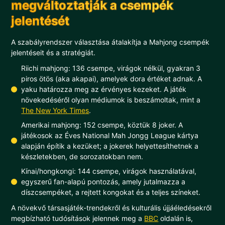
megváltoztatják a csempék
jelentését
A szabályrendszer választása átalakítja a Mahjong csempék
jelentéseit és a stratégiát.
Riichi mahjong: 136 csempe, virágok nélkül, gyakran 3
piros ötös (aka akapai), amelyek dora értéket adnak. A
yaku határozza meg az érvényes kezeket. A játék
növekedéséről olyan médiumok is beszámoltak, mint a
The New York Times
.
Amerikai mahjong: 152 csempe, köztük 8 joker. A
játékosok az Éves National Mah Jongg League kártya
alapján építik a kezüket; a jokerek helyettesíthetnek a
készletekben, de sorozatokban nem.
Kínai/hongkongi: 144 csempe, virágok használatával,
egyszerű fan-alapú pontozás, amely jutalmazza a
díszcsempéket, a rejtett kongokat és a teljes színeket.
A növekvő társasjáték-trendekről és kulturális újjáéledésekről
megbízható tudósítások jelennek meg a
BBC
oldalán is,