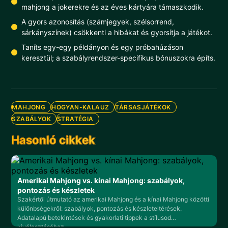
mahjong a jokerekre és az éves kártyára támaszkodik.
A gyors azonosítás (számjegyek, szélsorrend,
sárkányszínek) csökkenti a hibákat és gyorsítja a játékot.
Taníts egy-egy példányon és egy próbahúzáson
keresztül; a szabályrendszer-specifikus bónuszokra építs.
MAHJONG
HOGYAN-KALAUZ
TÁRSASJÁTÉKOK
SZABÁLYOK
STRATÉGIA
Hasonló cikkek
Amerikai Mahjong vs. kínai Mahjong: szabályok,
pontozás és készletek
Szakértői útmutató az amerikai Mahjong és a kínai Mahjong közötti
különbségekről: szabályok, pontozás és készleteltérések.
Adatalapú betekintések és gyakorlati tippek a stílusod
kiválasztásához.