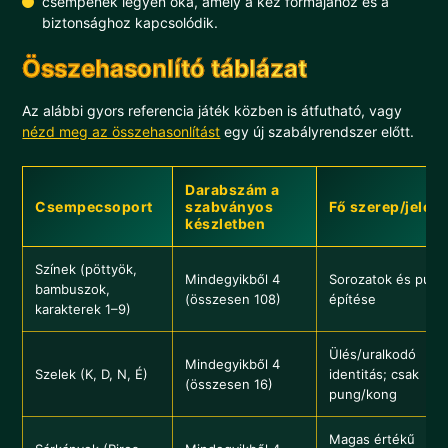
csempének legyen oka, amely a kéz formájához és a
biztonsághoz kapcsolódik.
Összehasonlító táblázat
Az alábbi gyors referencia játék közben is átfutható, vagy
nézd meg az összehasonlítást
egy új szabályrendszer előtt.
Darabszám a
Csempecsoport
szabványos
Fő szerep/jelen
készletben
Színek (pöttyök,
Mindegyikből 4
Sorozatok és pun
bambuszok,
(összesen 108)
építése
karakterek 1–9)
Ülés/uralkodó
Mindegyikből 4
Szelek (K, D, N, É)
identitás; csak
(összesen 16)
pung/kong
Magas értékű