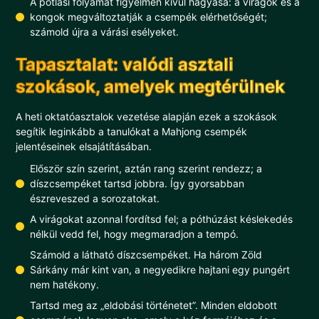
A pótlási folyamat figyelmen kívül hagyása: a virágok és a
kongok megváltoztatják a csempék elérhetőségét;
számold újra a várási esélyeket.
Tapasztalat: valódi asztali
szokások, amelyek megtérülnek
A heti oktatóasztalok vezetése alapján ezek a szokások
segítik leginkább a tanulókat a Mahjong csempék
jelentéseinek elsajátításában.
Először szín szerint, aztán rang szerint rendezz; a
díszcsempéket tartsd jobbra. Így gyorsabban
észreveszed a sorozatokat.
A virágokat azonnal fordítsd fel; a póthúzást késlekedés
nélkül vedd fel, hogy megmaradjon a tempó.
Számold a látható díszcsempéket. Ha három Zöld
Sárkány már kint van, a negyedikre hajtani egy pungért
nem hatékony.
Tartsd meg az „eldobási történetet”. Minden eldobott