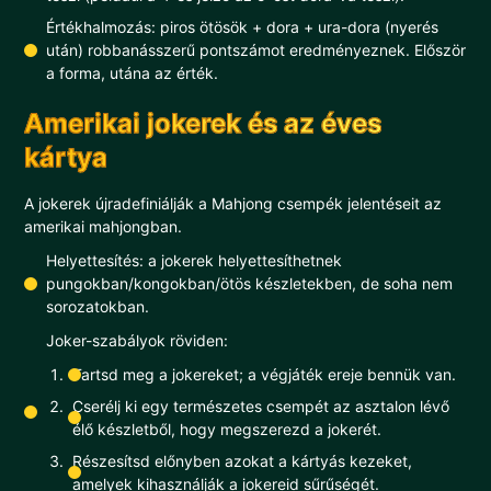
Értékhalmozás: piros ötösök + dora + ura-dora (nyerés
után) robbanásszerű pontszámot eredményeznek. Először
a forma, utána az érték.
Amerikai jokerek és az éves
kártya
A jokerek újradefiniálják a Mahjong csempék jelentéseit az
amerikai mahjongban.
Helyettesítés: a jokerek helyettesíthetnek
pungokban/kongokban/ötös készletekben, de soha nem
sorozatokban.
Joker-szabályok röviden:
Tartsd meg a jokereket; a végjáték ereje bennük van.
Cserélj ki egy természetes csempét az asztalon lévő
élő készletből, hogy megszerezd a jokerét.
Részesítsd előnyben azokat a kártyás kezeket,
amelyek kihasználják a jokereid sűrűségét.