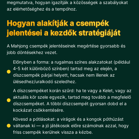
megmutatva, hogyan igazítják a közösségek a szabályokat
az elérhetőséghez és a tempóhoz.
Hogyan alakítják a csempék
jelentései a kezdők stratégiáját
A Mahjong csempék jelentéseinek megértése gyorsabb és
jobb döntésekhez vezet.
Előnyben a forma: a rugalmas színes alakzatokat (például
4-5 két különböző színben) tartsd meg az elején, a
díszcsempék párjai helyett, hacsak nem illenek az
ülésedhez/uralkodó szeledhez.
A díszcsempéket korán szűrd: ha te vagy a Kelet, vagy az
aktuális kör szele egyezik, tartsd meg tovább a megfelelő
díszcsempéket. A többi díszcsempét gyorsan dobd el a
kockázat csökkentésére.
Kövesd a pótlásokat: a virágok és a kongok póthúzást
váltanak ki — a jó játékosok előre számolnak azzal, hogy
friss csempék kerülnek vissza a kézbe.