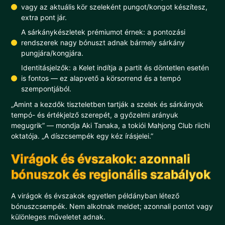
vagy az aktuális kör szeleként pungot/kongot készítesz,
extra pont jár.
A sárkánykészletek prémiumot érnek: a pontozási
rendszerek nagy bónuszt adnak bármely sárkány
pungjára/kongjára.
Identitásjelzők: a Kelet indítja a partit és döntetlen esetén
is fontos — ez alapvető a körsorrend és a tempó
szempontjából.
„Amint a kezdők tiszteletben tartják a szelek és sárkányok
tempó- és értékjelző szerepét, a győzelmi arányuk
megugrik” — mondja Aki Tanaka, a tokiói Mahjong Club riichi
oktatója. „A díszcsempék egy kéz írásjelei.”
Virágok és évszakok: azonnali
bónuszok és regionális szabályok
A virágok és évszakok egyetlen példányban létező
bónuszcsempék. Nem alkotnak meldet; azonnali pontot vagy
különleges műveletet adnak.