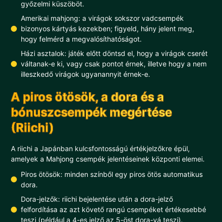
győzelmi küszöböt.
Amerikai mahjong: a virágok sokszor vadcsempék
bizonyos kártyás kezekben; figyeld, hány jelent meg,
hogy felmérd a megvalósíthatóságot.
Házi asztalok: játék előtt döntsd el, hogy a virágok cserét
váltanak-e ki, vagy csak pontot érnek, illetve hogy a nem
illeszkedő virágok ugyanannyit érnek-e.
A piros ötösök, a dora és a
bónuszcsempék megértése
(Riichi)
A riichi a Japánban kulcsfontosságú értékjelzőkre épül,
amelyek a Mahjong csempék jelentéseinek központi elemei.
Piros ötösök: minden színből egy piros ötös automatikus
dora.
Dora-jelzők: riichi bejelentése után a dora-jelző
felfordítása az azt követő rangú csempéket értékesebbé
teszi (például a 4-es jelző az 5-öst dora-vá teszi).