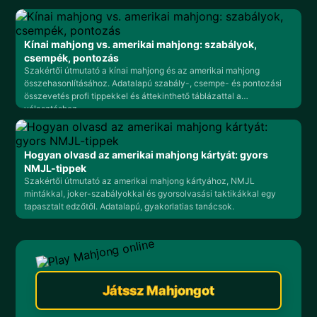
Kínai mahjong vs. amerikai mahjong: szabályok,
csempék, pontozás
Szakértői útmutató a kínai mahjong és az amerikai mahjong
összehasonlításához. Adatalapú szabály-, csempe- és pontozási
összevetés profi tippekkel és áttekinthető táblázattal a
választáshoz.
Hogyan olvasd az amerikai mahjong kártyát: gyors
NMJL-tippek
Szakértői útmutató az amerikai mahjong kártyához, NMJL
mintákkal, joker-szabályokkal és gyorsolvasási taktikákkal egy
tapasztalt edzőtől. Adatalapú, gyakorlatias tanácsok.
Játssz Mahjongot