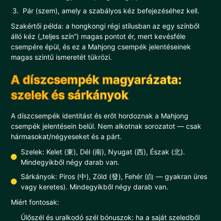
Pár (szem), amely a szabályos kéz befejezéséhez kell.
Szakértői példa: a hongkongi régi stílusban az egy színből
álló kéz („teljes szín”) magas pontot ér, mert kevésféle
csempére épül, és ez a Mahjong csempék jelentéseinek
magas szintű ismeretét tükrözi.
A díszcsempék magyarázata:
szelek és sárkányok
A díszcsempék identitást és erőt hordoznak a Mahjong
csempék jelentésein belül. Nem alkotnak sorozatot — csak
hármasokat/négyeseket és a párt.
Szelek: Kelet (東), Dél (南), Nyugat (西), Észak (北).
Mindegyikből négy darab van.
Sárkányok: Piros (中), Zöld (發), Fehér (白 — gyakran üres
vagy keretes). Mindegyikből négy darab van.
Miért fontosak:
Ülőszél és uralkodó szél bónuszok: ha a saját szeledből