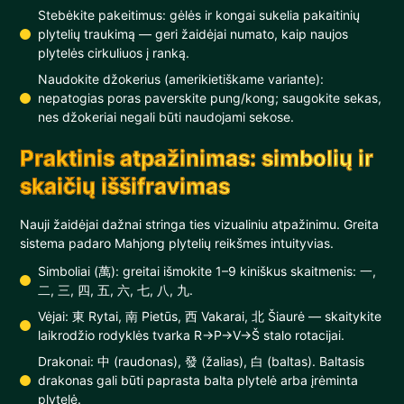
Stebėkite pakeitimus: gėlės ir kongai sukelia pakaitinių
plytelių traukimą — geri žaidėjai numato, kaip naujos
plytelės cirkuliuos į ranką.
Naudokite džokerius (amerikietiškame variante):
nepatogias poras paverskite pung/kong; saugokite sekas,
nes džokeriai negali būti naudojami sekose.
Praktinis atpažinimas: simbolių ir
skaičių iššifravimas
Nauji žaidėjai dažnai stringa ties vizualiniu atpažinimu. Greita
sistema padaro Mahjong plytelių reikšmes intuityvias.
Simboliai (萬): greitai išmokite 1–9 kiniškus skaitmenis: 一,
二, 三, 四, 五, 六, 七, 八, 九.
Vėjai: 東 Rytai, 南 Pietūs, 西 Vakarai, 北 Šiaurė — skaitykite
laikrodžio rodyklės tvarka R→P→V→Š stalo rotacijai.
Drakonai: 中 (raudonas), 發 (žalias), 白 (baltas). Baltasis
drakonas gali būti paprasta balta plytelė arba įrėminta
plytelė.