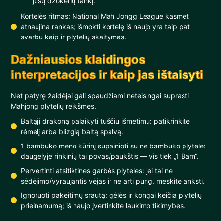
jūsų džokerių tankį.
Kortelės ritmas: National Mah Jongg League kasmet
atnaujina rankas; išmokti kortelę iš naujo yra taip pat
svarbu kaip ir plytelių skaitymas.
Dažniausios klaidingos
interpretacijos ir kaip jas ištaisyti
Net patyrę žaidėjai gali spaudžiami neteisingai suprasti
Mahjong plytelių reikšmes.
Baltąjį drakoną palaikyti tuščiu išmetimu: patikrinkite
rėmelį arba blizgią baltą spalvą.
1 bambuko meno kūrinį supainioti su ne bambuko plytele:
daugelyje rinkinių tai povas/paukštis — vis tiek „1 Bam“.
Pervertinti atsitiktines garbės plyteles: jei tai ne
sėdėjimo/vyraujantis vėjas ir ne arti pung, meskite anksti.
Ignoruoti pakeitimų srautą: gėlės ir kongai keičia plytelių
prieinamumą; iš naujo įvertinkite laukimo tikimybes.