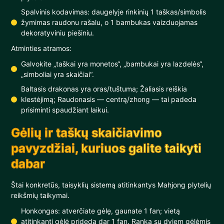
Spalvinis kodavimas: daugelyje rinkinių 1 taškas/simbolis
žymimas raudonu rašalu, o 1 bambukas vaizduojamas
dekoratyviniu piešiniu.
Atminties atramos:
Galvokite „taškai yra monetos“, „bambukai yra lazdelės“,
„simboliai yra skaičiai“.
Baltasis drakonas yra oras/tuštuma; Žaliasis reiškia
klestėjimą; Raudonasis — centrą/zhong — tai padeda
prisiminti spaudžiant laikui.
Gėlių ir taškų skaičiavimo
pavyzdžiai, kuriuos galite taikyti
dabar
Štai konkretūs, taisyklių sistemą atitinkantys Mahjong plytelių
reikšmių taikymai.
Honkongas: atverčiate gėlę, gaunate 1 fan; vietą
atitinkanti gėlė prideda dar 1 fan. Ranka su dviem gėlėmis