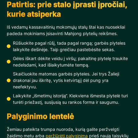
Patirtis: prie stalo įprasti įpročiai,
kurie atsiperka
Iš vedamų kassavaitinių mokomųjų stalų štai kas nuosekliai
padeda mokiniams įsisavinti Mahjong plytelių reikšmes.
Rūšiuokite pagal rūšį, tada pagal rangą; garbės plyteles
laikykite dešinėje. Taip greičiau pastebėsite sekas.
Gėles iškart dėkite veidu į viršų; pakaitinę plytelę traukite
nedelsdami, kad išlaikytumėte tempą.
Skaičiuokite matomas garbės plyteles. Jei trys Žalieji
drakonai jau iškritę, vytis ketvirtąjį dėl pung yra
neefektyvu.
Laikykite „išmetimų istoriją“. Kiekviena išmesta plytelė turi
turėti priežastį, susijusią su rankos forma ir saugumu.
Palyginimo lentelė
Žemiau pateikta trumpa nuoroda, kurią galite peržvelgti
žaidimo metu arba
peržiūrėti palyginimą
prieš naują taisyklių