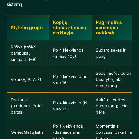
sistemą.
Kopijų
Pagrindinis
Plytelių grupė
standartiniame
vaidmuo /
rinkinyje
reikšmė
Rūšys (taškai,
Po 4 kiekvienos
Sudaro sekas ir
bambukai,
(iš viso 108)
pung
simboliai 1–9)
Sėdėjimo/vyraujanti
Po 4 kiekvieno (iš
Vėjai (R, P, V, Š)
tapatybė; tik
viso 16)
pung/kong
Drakonai
Aukštos vertės
Po 4 kiekvieno (iš
(raudonas, žalias,
pung/kong; sekų
viso 12)
baltas)
nėra
Po 1 kiekvienos
Momentinis
Gėlės/Metų laikai
(dažniausiai iš
bonusas; pakaitinė
viso 8)
trauka