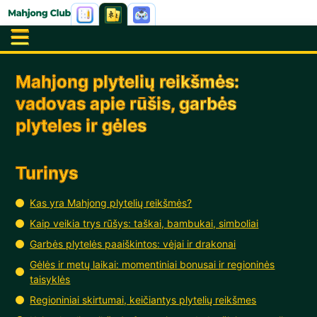
Mahjong plytelių reikšmės:
vadovas apie rūšis, garbės
plyteles ir gėles
Turinys
Kas yra Mahjong plytelių reikšmės?
Kaip veikia trys rūšys: taškai, bambukai, simboliai
Garbės plytelės paaiškintos: vėjai ir drakonai
Gėlės ir metų laikai: momentiniai bonusai ir regioninės
taisyklės
Regioniniai skirtumai, keičiantys plytelių reikšmes