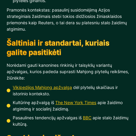
plyteles ginantis.
Pramonės kontekstas: pasaulinį susidomėjimą Azijos
strateginiais žaidimais stebi tokios didžiosios žiniasklaidos
priemonės kaip Reuters, o tai dera su platesniu stalo žaidimų
atgimimu.
Šaltiniai ir standartai, kuriais
galite pasitikėti
Norėdami gauti kanonines rinkinių ir taisyklių variantų
apžvalgas, kurios padeda suprasti Mahjong plytelių reikšmes,
žiūrėkite:
Vikipedijos Mahjong apžvalgą
dėl plytelių skaičiaus ir
istorinio konteksto.
Kultūrinę apžvalgą iš
The New York Times
apie žaidimo
atgimimą ir socialinį žaidimą.
Pasaulines tendencijų apžvalgas iš
BBC
apie stalo žaidimų
kultūrą.