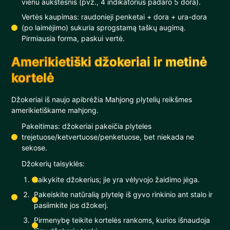
vienu aukštesnis (pvz., 4 indikatorius padaro 5 dora).
Vertės kaupimas: raudonieji penketai + dora + ura-dora
(po laimėjimo) sukuria sprogstamą taškų augimą.
Pirmiausia forma, paskui vertė.
Amerikietiški džokeriai ir metinė
kortelė
Džokeriai iš naujo apibrėžia Mahjong plytelių reikšmes
amerikietiškame mahjong.
Pakeitimas: džokeriai pakeičia plyteles
trejetuose/ketvertuose/penketuose, bet niekada ne
sekose.
Džokerių taisyklės:
Laikykite džokerius; jie yra vėlyvojo žaidimo jėga.
Pakeiskite natūralią plytelę iš gyvo rinkinio ant stalo ir
pasiimkite jos džokerį.
Pirmenybę teikite kortelės rankoms, kurios išnaudoja