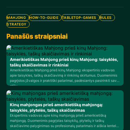
MAHJONG
HOW-TO-GUIDE
TABLETOP-GAMES
RULES
STRATEGY
Panašūs straipsniai
Amerikietiškas Mahjong prieš kinų Mahjong: taisyklės,
taškų skaičiavimas ir rinkiniai
Amerikietiškas Mahjong prieš kinų Mahjong: ekspertinis vadovas
apie taisykles, taškų skaičiavimą ir rinkinių skirtumus. Duomenimis
pagrįstos įžvalgos ir praktiški patarimai, padėsiantys pasirinkti savo
stilių.
Kinų mahjongas prieš amerikietišką mahjongą:
taisyklės, plytelės, taškų skaičiavimas
Ekspertinis vadovas apie kinų mahjongą prieš amerikietišką
mahjongą. Duomenimis pagrįstas taisyklių, plytelių ir taškų
skaičiavimo palyginimas su profesionalų patarimais ir aiškia lentele