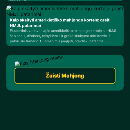
pasirinkimui.
Kaip skaityti amerikietiško mahjongo kortelę: greiti
NMJL patarimai
Ekspertinis vadovas apie amerikietiško mahjongo kortelę su NMJL
šablonais, džokerių taisyklėmis ir greito skaitymo taktikomis iš
patyrusio trenerio. Duomenimis pagrįsti, praktiški patarimai.
Žaisti Mahjong