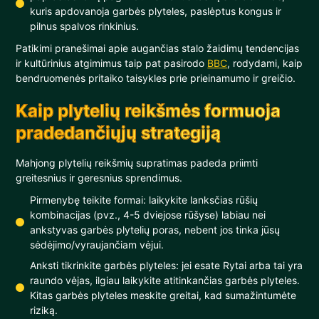
kuris apdovanoja garbės plyteles, paslėptus kongus ir
pilnus spalvos rinkinius.
Patikimi pranešimai apie augančias stalo žaidimų tendencijas
ir kultūrinius atgimimus taip pat pasirodo
BBC
, rodydami, kaip
bendruomenės pritaiko taisykles prie prieinamumo ir greičio.
Kaip plytelių reikšmės formuoja
pradedančiųjų strategiją
Mahjong plytelių reikšmių supratimas padeda priimti
greitesnius ir geresnius sprendimus.
Pirmenybę teikite formai: laikykite lanksčias rūšių
kombinacijas (pvz., 4-5 dviejose rūšyse) labiau nei
ankstyvas garbės plytelių poras, nebent jos tinka jūsų
sėdėjimo/vyraujančiam vėjui.
Anksti tikrinkite garbės plyteles: jei esate Rytai arba tai yra
raundo vėjas, ilgiau laikykite atitinkančias garbės plyteles.
Kitas garbės plyteles meskite greitai, kad sumažintumėte
riziką.