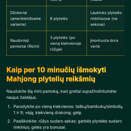
Džokeriai
Laukinės plytelės
(amerikietiškame
8 plytelės
rinkiniuose (ne
variante)
sekose)
3 plytelės (po
Raudonieji
Įmontuota dora
vieną kiekvienoje
penketai (Riichi)
vertė
rūšyje)
Kaip per 10 minučių išmokyti
Mahjong plytelių reikšmių
Naudokite šią mini pamoką, kad greitai supažindintumėte
naujus žaidėjus.
Parodykite po vieną kiekvienos: taškų/bambukų/simbolių
1 ir 9; vėją; kiekvieną drakoną; gėlę.
Paaiškinkite: rūšys sudaro sekas; garbės plytelės sudaro
rinkinius; gėlės yra bonusai.