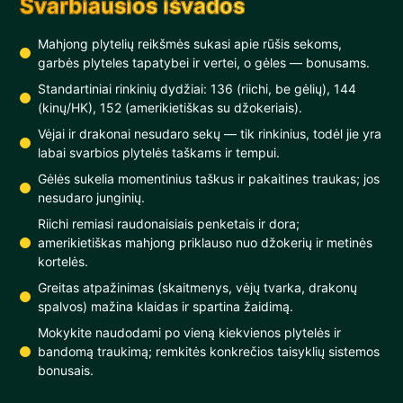
Svarbiausios išvados
Mahjong plytelių reikšmės sukasi apie rūšis sekoms,
garbės plyteles tapatybei ir vertei, o gėles — bonusams.
Standartiniai rinkinių dydžiai: 136 (riichi, be gėlių), 144
(kinų/HK), 152 (amerikietiškas su džokeriais).
Vėjai ir drakonai nesudaro sekų — tik rinkinius, todėl jie yra
labai svarbios plytelės taškams ir tempui.
Gėlės sukelia momentinius taškus ir pakaitines traukas; jos
nesudaro junginių.
Riichi remiasi raudonaisiais penketais ir dora;
amerikietiškas mahjong priklauso nuo džokerių ir metinės
kortelės.
Greitas atpažinimas (skaitmenys, vėjų tvarka, drakonų
spalvos) mažina klaidas ir spartina žaidimą.
Mokykite naudodami po vieną kiekvienos plytelės ir
bandomą traukimą; remkitės konkrečios taisyklių sistemos
bonusais.