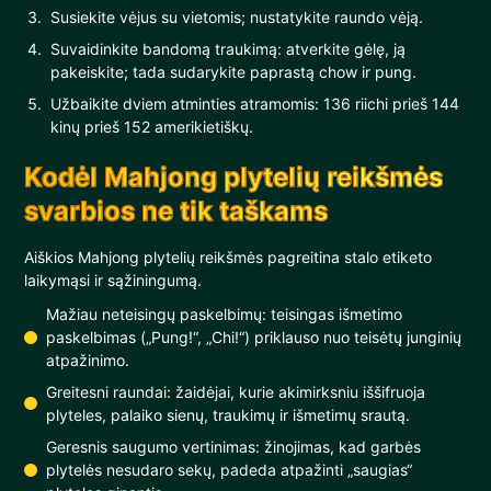
Susiekite vėjus su vietomis; nustatykite raundo vėją.
Suvaidinkite bandomą traukimą: atverkite gėlę, ją
pakeiskite; tada sudarykite paprastą chow ir pung.
Užbaikite dviem atminties atramomis: 136 riichi prieš 144
kinų prieš 152 amerikietiškų.
Kodėl Mahjong plytelių reikšmės
svarbios ne tik taškams
Aiškios Mahjong plytelių reikšmės pagreitina stalo etiketo
laikymąsi ir sąžiningumą.
Mažiau neteisingų paskelbimų: teisingas išmetimo
paskelbimas („Pung!“, „Chi!“) priklauso nuo teisėtų junginių
atpažinimo.
Greitesni raundai: žaidėjai, kurie akimirksniu iššifruoja
plyteles, palaiko sienų, traukimų ir išmetimų srautą.
Geresnis saugumo vertinimas: žinojimas, kad garbės
plytelės nesudaro sekų, padeda atpažinti „saugias“