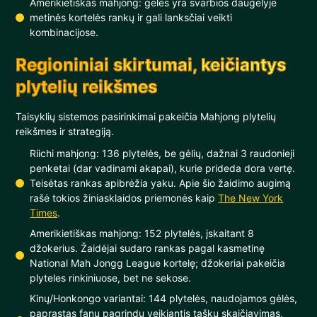
Amerikietiškas mahjong: gėlės yra svarbios daugelyje
metinės kortelės rankų ir gali lanksčiai veikti
kombinacijose.
Regioniniai skirtumai, keičiantys
plytelių reikšmes
Taisyklių sistemos pasirinkimai pakeičia Mahjong plytelių
reikšmes ir strategiją.
Riichi mahjong: 136 plytelės, be gėlių, dažnai 3 raudonieji
penketai (dar vadinami akapai), kurie prideda dora vertę.
Teisėtas rankas apibrėžia yaku. Apie šio žaidimo augimą
rašė tokios žiniasklaidos priemonės kaip
The New York
Times
.
Amerikietiškas mahjong: 152 plytelės, įskaitant 8
džokerius. Žaidėjai sudaro rankas pagal kasmetinę
National Mah Jongg League kortelę; džokeriai pakeičia
plyteles rinkiniuose, bet ne sekose.
Kinų/Honkongo variantai: 144 plytelės, naudojamos gėlės,
paprastas fanų pagrindu veikiantis taškų skaičiavimas,