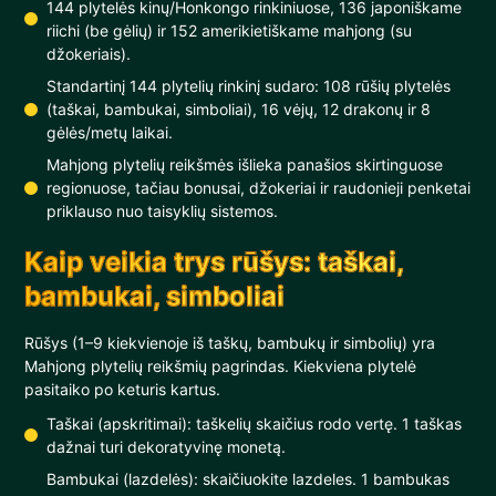
144 plytelės kinų/Honkongo rinkiniuose, 136 japoniškame
riichi (be gėlių) ir 152 amerikietiškame mahjong (su
džokeriais).
Standartinį 144 plytelių rinkinį sudaro: 108 rūšių plytelės
(taškai, bambukai, simboliai), 16 vėjų, 12 drakonų ir 8
gėlės/metų laikai.
Mahjong plytelių reikšmės išlieka panašios skirtinguose
regionuose, tačiau bonusai, džokeriai ir raudonieji penketai
priklauso nuo taisyklių sistemos.
Kaip veikia trys rūšys: taškai,
bambukai, simboliai
Rūšys (1–9 kiekvienoje iš taškų, bambukų ir simbolių) yra
Mahjong plytelių reikšmių pagrindas. Kiekviena plytelė
pasitaiko po keturis kartus.
Taškai (apskritimai): taškelių skaičius rodo vertę. 1 taškas
dažnai turi dekoratyvinę monetą.
Bambukai (lazdelės): skaičiuokite lazdeles. 1 bambukas