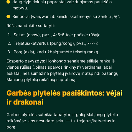
daugelyje rinkinių paprastai vaizduojamas paukščio
motyvu.
Simboliai (wan/wanzi): kiniški skaitmenys su ženklu „萬“.
Rūšis naudokite sudaryti:
Sekas (chow), pvz., 4-5-6 toje pačioje rūšyje.
Trejetus/ketvertus (pung/kong), pvz., 7-7-7.
Porą (akis), kad užbaigtumėte teisėtą ranką.
Eksperto pavyzdys: Honkongo senajame stiliuje ranka iš
vienos rūšies („pilnas spalvos rinkinys“) vertinama labai
aukštai, nes sumažina plytelių įvairovę ir atspindi pažangų
Mahjong plytelių reikšmių supratimą.
Garbės plytelės paaiškintos: vėjai
ir drakonai
Garbės plytelės suteikia tapatybę ir galią Mahjong plytelių
reikšmėse. Jos nesudaro sekų — tik trejetus/ketvertus ir
porą.