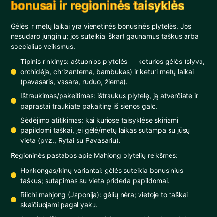
bonusai ir regioninės taisyklės
Gėlės ir metų laikai yra vienetinės bonusinės plytelės. Jos
nesudaro junginių; jos suteikia iškart gaunamus taškus arba
specialius veiksmus.
Tipinis rinkinys: aštuonios plytelės — keturios gėlės (slyva,
orchidėja, chrizantema, bambukas) ir keturi metų laikai
(pavasaris, vasara, ruduo, žiema).
Ištraukimas/pakeitimas: ištraukus plytelę, ją atverčiate ir
paprastai traukiate pakaitinę iš sienos galo.
Sėdėjimo atitikimas: kai kuriose taisyklėse skiriami
papildomi taškai, jei gėlė/metų laikas sutampa su jūsų
vieta (pvz., Rytai su Pavasariu).
Regioninės pastabos apie Mahjong plytelių reikšmes:
Honkongas/kinų variantai: gėlės suteikia bonusinius
taškus; sutapimas su vieta prideda papildomai.
Riichi mahjong (Japonija): gėlių nėra; vietoje to taškai
skaičiuojami pagal yaku.