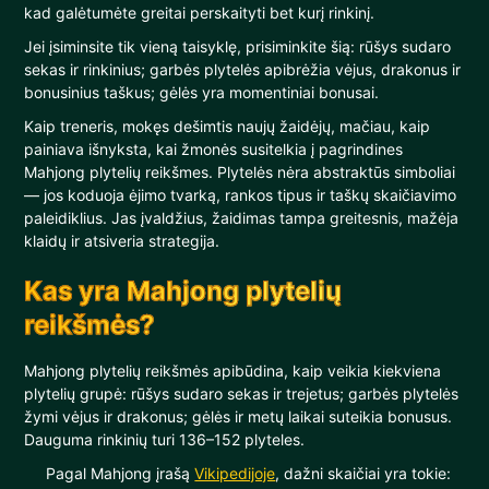
kad galėtumėte greitai perskaityti bet kurį rinkinį.
Jei įsiminsite tik vieną taisyklę, prisiminkite šią: rūšys sudaro
sekas ir rinkinius; garbės plytelės apibrėžia vėjus, drakonus ir
bonusinius taškus; gėlės yra momentiniai bonusai.
Kaip treneris, mokęs dešimtis naujų žaidėjų, mačiau, kaip
painiava išnyksta, kai žmonės susitelkia į pagrindines
Mahjong plytelių reikšmes. Plytelės nėra abstraktūs simboliai
— jos koduoja ėjimo tvarką, rankos tipus ir taškų skaičiavimo
paleidiklius. Jas įvaldžius, žaidimas tampa greitesnis, mažėja
klaidų ir atsiveria strategija.
Kas yra Mahjong plytelių
reikšmės?
Mahjong plytelių reikšmės apibūdina, kaip veikia kiekviena
plytelių grupė: rūšys sudaro sekas ir trejetus; garbės plytelės
žymi vėjus ir drakonus; gėlės ir metų laikai suteikia bonusus.
Dauguma rinkinių turi 136–152 plyteles.
Pagal Mahjong įrašą
Vikipedijoje
, dažni skaičiai yra tokie: