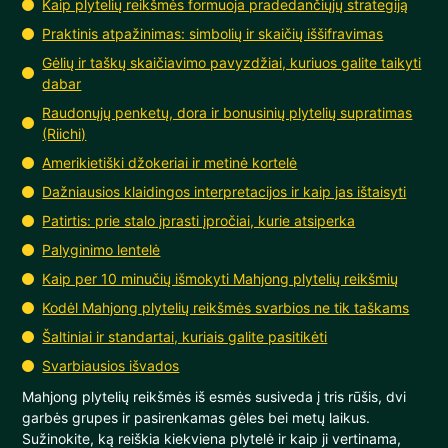
Kaip plytelių reikšmės formuoja pradedančiųjų strategiją
Praktinis atpažinimas: simbolių ir skaičių iššifravimas
Gėlių ir taškų skaičiavimo pavyzdžiai, kuriuos galite taikyti
dabar
Raudonųjų penketų, dora ir bonusinių plytelių supratimas
(Riichi)
Amerikietiški džokeriai ir metinė kortelė
Dažniausios klaidingos interpretacijos ir kaip jas ištaisyti
Patirtis: prie stalo įprasti įpročiai, kurie atsiperka
Palyginimo lentelė
Kaip per 10 minučių išmokyti Mahjong plytelių reikšmių
Kodėl Mahjong plytelių reikšmės svarbios ne tik taškams
Šaltiniai ir standartai, kuriais galite pasitikėti
Svarbiausios išvados
Mahjong plytelių reikšmės iš esmės susiveda į tris rūšis, dvi
garbės grupes ir pasirenkamas gėles bei metų laikus.
Sužinokite, ką reiškia kiekviena plytelė ir kaip ji vertinama,