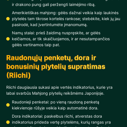
ir drakono pung gali peržengti laimėjimo ribą.
Amerikietiškas mahjong: gėlės dažnai veikia kaip laukinės
plytelės tam tikrose kortelės rankose; stebėkite, kiek jų jau
pasirodė, kad įvertintumėte įmanomumą.
Namų stalai: prieš žaidimą nuspręskite, ar gėlės
keičiamos, ar tik skaičiuojamos, ir ar nesutampančios
gėlės vertinamos taip pat.
Raudonųjų penketų, dora ir
bonusinių plytelių supratimas
(Riichi)
Riichi daugiausia sukasi apie vertės indikatorius, kurie yra
labai svarbūs Mahjong plytelių reikšmėms Japonijoje.
Raudonieji penketai: po vieną raudoną penketą
kiekvienoje rūšyje veikia kaip automatinė dora.
Dora indikatoriai: paskelbus riichi, atverstas dora
indikatorius prideda vertę plytelėms, kurių rangas yra