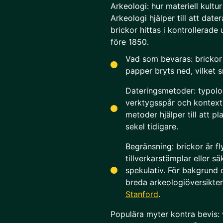
Arkeologi: hur materiell kultu
Arkeologi hjälper till att date
brickor hittas i kontrollera
före 1850.
Vad som bevaras: brickor
papper bryts ned, vilket s
Dateringsmetoder: typologi
verktygsspår och kontext 
metoder hjälper till att pla
sekel tidigare.
Begränsning: brickor är fly
tillverkarstämplar eller s
spekulativ. För bakgrund 
breda arkeologiöversikte
Stanford
.
Populära myter kontra bevis: 