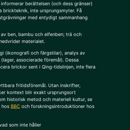
r informerar berättelsen (och dess gränser)
ra brickteknik, inte ursprungsmyter. Få
de utgrävningar med entydigt sammanhang
 av ben, bambu och elfenben; trä och
nedvrider materialet.
 (ikonografi och färgstilar), analys av
(lager, associerade föremål). Dessa
cera brickor sent i Qing-tidslinjen, inte flera
ttbara fritidsföremål. Utan inskrifter,
äker kontext blir exakt ursprungsort
om historisk metod och materiell kultur, se
r hos
BBC
och forskningsintroduktioner hos
vad som inte håller