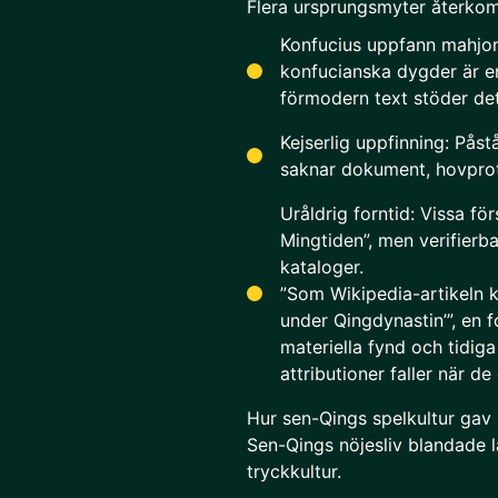
Flera ursprungsmyter återko
Konfucius uppfann mahjon
konfucianska dygder är e
förmodern text stöder det
Kejserlig uppfinning: Pås
saknar dokument, hovprot
Uråldrig forntid: Vissa f
Mingtiden”, men verifierb
kataloger.
”Som Wikipedia-artikeln k
under Qingdynastin’”, en
materiella fynd och tidiga
attributioner faller när d
Hur sen-Qings spelkultur ga
Sen-Qings nöjesliv blandade 
tryckkultur.