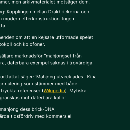
mmer, men arkivmaterialet motsäger dem.
g: Kopplingen mellan Drakbrickorna och
n modern efterkonstruktion. Ingen
ta.
tåenden om att en kejsare utformade spelet
okoll och kolofoner.
örsäljare marknadsför ”mahjongset från
ara, daterbara exempel saknas i trovärdiga
ortfattat säger: ’Mahjong utvecklades i Kina
 formulering som stämmer med både
 tryckta referenser (
Wikipedia
). Mytiska
e granskas mot daterbara källor.
v mahjong dess brick-DNA
lärda tidsfördriv med kommersiell