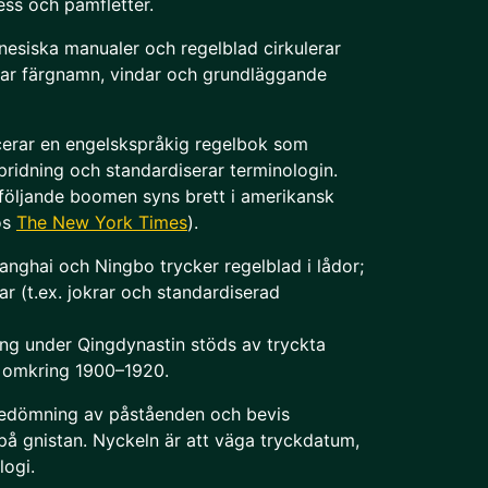
ess och pamfletter.
inesiska manualer och regelblad cirkulerar
ar färgnamn, vindar och grundläggande
icerar en engelskspråkig regelbok som
ridning och standardiserar terminologin.
följande boomen syns brett i amerikansk
os
The New York Times
).
Shanghai och Ningbo trycker regelblad i lådor;
r (t.ex. jokrar och standardiserad
ung under Qingdynastin stöds av tryckta
a omkring 1900–1920.
bedömning av påståenden och bevis
på gnistan. Nyckeln är att väga tryckdatum,
logi.