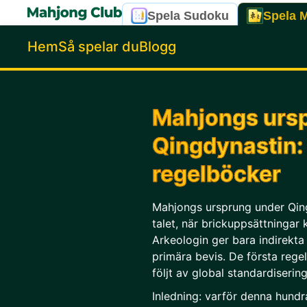
Spela Sudoku
Spela 
Hem
Så spelar du
Blogg
Mahjongs urs
Qingdynastin:
regelböcker
Mahjongs ursprung under Qingd
talet, när brickuppsättningar 
Arkeologin ger bara indirekt
primära bevis. De första reg
följt av global standardiserin
Inledning: varför denna hundra