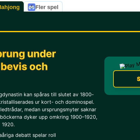
Mahjong
Fler spel
prung under
 bevis och
S
ynastin kan spåras till slutet av 1800-
kristalliserades ur kort- och dominospel.
a ledtrådar, medan ursprungsmyter saknar
elböckerna dyker upp omkring 1900–1920,
g 1920.
åriga debatt spelar roll