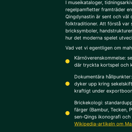
I museikataloger, tidningsark
regelpamfletter framträder e
Qingdynastin är sent och väl
folktraditioner. Att förstå var
bricksymboler, handstrukturer
hur det moderna spelet utvec
Vad vet vi egentligen om mah
Kärnöverenskommelse: sen
där tryckta kortspel och 
Dokumentära hållpunkter
dyker upp kring sekelskif
kraftigt under exportbo
Brickekologi: standardup
färger (Bambur, Tecken, Pr
sen-Qings ikonografi och 
Wikipedia-artikeln om M