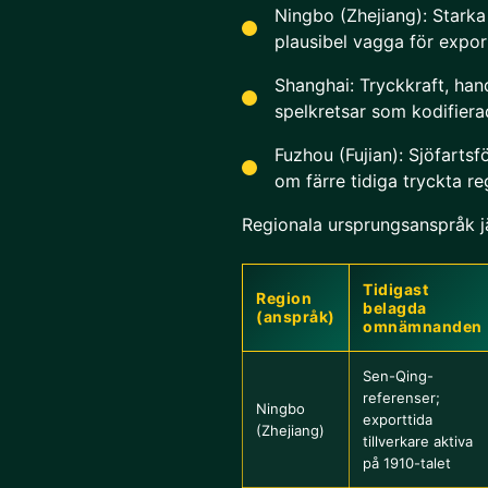
Ningbo (Zhejiang): Starka 
plausibel vagga för expor
Shanghai: Tryckkraft, ha
spelkretsar som kodifiera
Fuzhou (Fujian): Sjöfartsf
om färre tidiga tryckta reg
Regionala ursprungsanspråk j
Tidigast
Region
belagda
(anspråk)
omnämnanden
Sen-Qing-
referenser;
Ningbo
exporttida
(Zhejiang)
tillverkare aktiva
på 1910-talet