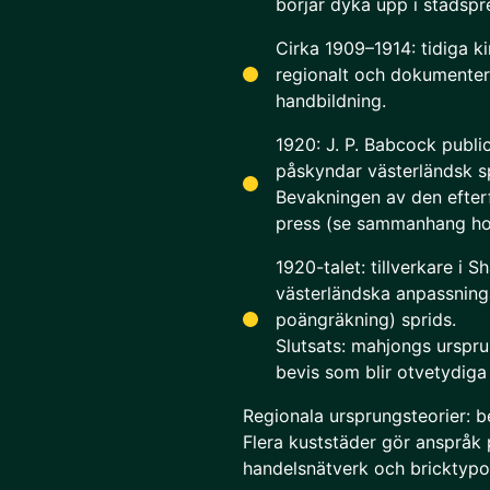
börjar dyka upp i stadspr
Cirka 1909–1914: tidiga k
regionalt och dokumenter
handbildning.
1920: J. P. Babcock publ
påskyndar västerländsk sp
Bevakningen av den efter
press (se sammanhang h
1920-talet: tillverkare i 
västerländska anpassninga
poängräkning) sprids.
Slutsats: mahjongs urspr
bevis som blir otvetydig
Regionala ursprungsteorier: 
Flera kuststäder gör anspråk 
handelsnätverk och bricktypo