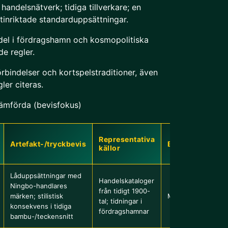
handelsnätverk; tidiga tillverkare; en
tinriktade standarduppsättningar.
ndel i fördragshamn och kosmopolitiska
de regler.
örbindelser och kortspelstraditioner, även
ler citeras.
ämförda (bevisfokus)
Representativa
Artefakt-/tryckbevis
Bevisstyrka
källor
Låduppsättningar med
Handelskataloger
Ningbo-handlares
från tidigt 1900-
märken; stilistisk
Medel–hög
tal; tidningar i
konsekvens i tidiga
fördragshamnar
bambu-/teckensnitt