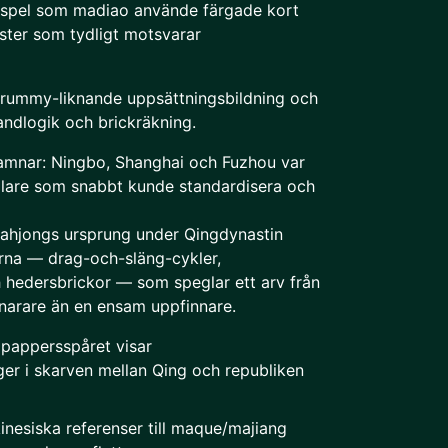
 spel som madiao använde färgade kort
ter som tydligt motsvarar
 rummy-liknande uppsättningsbildning och
andlogik och brickräkning.
amnar: Ningbo, Shanghai och Fuzhou var
dlare som snabbt kunde standardisera och
 mahjongs ursprung under Qingdynastin
erna — drag-och-släng-cykler,
 hedersbrickor — som speglar ett arv från
narare än en ensam uppfinnare.
 pappersspåret visar
gger i skarven mellan Qing och republiken
kinesiska referenser till maque/majiang