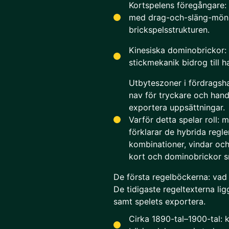
Kortspelens föregångare:
med drag-och-släng-möns
brickspelsstrukturen.
Kinesiska dominobrickor:
stickmekanik bidrog till h
Utbyteszoner i fördragsh
nav för tryckare och han
exportera uppsättningar.
Varför detta spelar roll:
förklarar de hybrida regl
kombinationer, vindar och
kort och dominobrickor s
De första regelböckerna: vad
De tidigaste regeltexterna li
samt spelets exportera.
Cirka 1890-tal–1900-tal: 