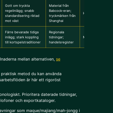
Gott om tryckta
Material från
regelinlägg; snabb
Babcock-eran;
Hög
standardisering riktad
tryckmärken från
mot väst
Shanghai
Färre bevarade tidiga
Regionala
inlägg; stark koppling
tidningar;
Medel
till kortspelstraditioner
handelsregister
llnaderna mellan alternativen,
se
en praktisk metod du kan använda
arbetsflöden är här ett rigoröst
onologiskt. Prioritera daterade tidningar,
lofoner och exportkataloger.
 stavningar som maque/majiang/mah-jongg i