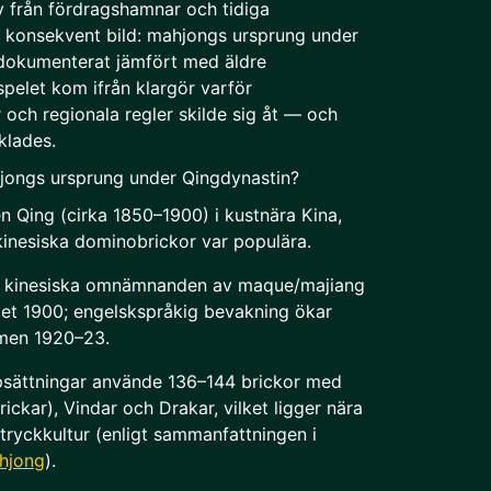
iv från fördragshamnar och tidiga
n konsekvent bild: mahjongs ursprung under
 dokumenterat jämfört med äldre
 spelet kom ifrån klargör varför
 och regionala regler skilde sig åt — och
klades.
jongs ursprung under Qingdynastin?
 Qing (cirka 1850–1900) i kustnära Kina,
kinesiska dominobrickor var populära.
: kinesiska omnämnanden av maque/majiang
tet 1900; engelskspråkig bevakning ökar
omen 1920–23.
psättningar använde 136–144 brickor med
ickar), Vindar och Drakar, vilket ligger nära
tryckkultur (enligt sammanfattningen i
ahjong
).