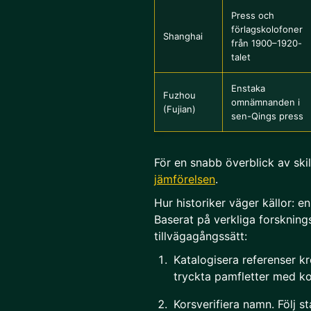
Press och
förlagskolofoner
Shanghai
från 1900–1920-
talet
Enstaka
Fuzhou
omnämnanden i
(Fujian)
sen-Qings press
För en snabb överblick av ski
jämförelsen
.
Hur historiker väger källor: 
Baserat på verkliga forsknings
tillvägagångssätt:
Katalogisera referenser kr
tryckta pamfletter med ko
Korsverifiera namn. Följ