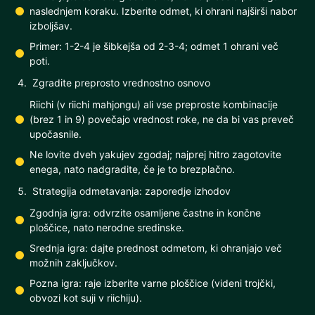
naslednjem koraku. Izberite odmet, ki ohrani najširši nabor
izboljšav.
Primer: 1-2-4 je šibkejša od 2-3-4; odmet 1 ohrani več
poti.
Zgradite preprosto vrednostno osnovo
Riichi (v riichi mahjongu) ali vse preproste kombinacije
(brez 1 in 9) povečajo vrednost roke, ne da bi vas preveč
upočasnile.
Ne lovite dveh yakujev zgodaj; najprej hitro zagotovite
enega, nato nadgradite, če je to brezplačno.
Strategija odmetavanja: zaporedje izhodov
Zgodnja igra: odvrzite osamljene častne in končne
ploščice, nato nerodne sredinske.
Srednja igra: dajte prednost odmetom, ki ohranjajo več
možnih zaključkov.
Pozna igra: raje izberite varne ploščice (videni trojčki,
obvozi kot suji v riichiju).