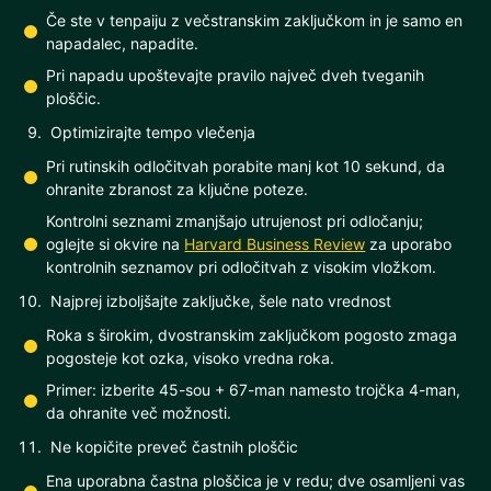
Če ste v tenpaiju z večstranskim zaključkom in je samo en
napadalec, napadite.
Pri napadu upoštevajte pravilo največ dveh tveganih
ploščic.
Optimizirajte tempo vlečenja
Pri rutinskih odločitvah porabite manj kot 10 sekund, da
ohranite zbranost za ključne poteze.
Kontrolni seznami zmanjšajo utrujenost pri odločanju;
oglejte si okvire na
Harvard Business Review
za uporabo
kontrolnih seznamov pri odločitvah z visokim vložkom.
Najprej izboljšajte zaključke, šele nato vrednost
Roka s širokim, dvostranskim zaključkom pogosto zmaga
pogosteje kot ozka, visoko vredna roka.
Primer: izberite 45-sou + 67-man namesto trojčka 4-man,
da ohranite več možnosti.
Ne kopičite preveč častnih ploščic
Ena uporabna častna ploščica je v redu; dve osamljeni vas