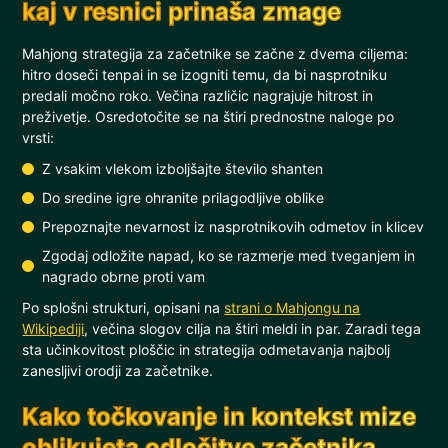
kaj v resnici prinaša zmage
Mahjong strategija za začetnike se začne z dvema ciljema:
hitro doseči tenpai in se izogniti temu, da bi nasprotniku
predali močno roko. Večina različic nagrajuje hitrost in
preživetje. Osredotočite se na štiri prednostne naloge po
vrsti:
Z vsakim vlekom izboljšajte število shanten
Do sredine igre ohranite prilagodljive oblike
Prepoznajte nevarnost iz nasprotnikovih odmetov in klicev
Zgodaj odložite napad, ko se razmerje med tveganjem in
nagrado obrne proti vam
Po splošni strukturi, opisani na
strani o Mahjongu na
Wikipediji
, večina slogov cilja na štiri meldi in par. Zaradi tega
sta učinkovitost ploščic in strategija odmetavanja najbolj
zanesljivi orodji za začetnike.
Kako točkovanje in kontekst mize
oblikujeta odločitve začetnika