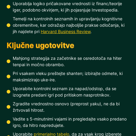
Uporablja logiko pričakovane vrednosti iz financ/teorije
iger, podobno okvirjem, ki jih pojasnjuje Investopedia.
Temelji na kontrolnih seznamih in upravljanju kognitivne
obremenitve, kar odražajo najboljše prakse odločanja, ki
jih najdete pri
Harvard Business Review
.
Ključne ugotovitve
Mahjong strategija za začetnike se osredotoča na hiter
tenpai in močno obrambo.
Pri vsakem vleku preštejte shanten; izbirajte odmete, ki
maksimizirajo uke-ire.
Uporabite kontrolni seznam za napad/odstop, da se
izognete predani igri pod pritiskom nasprotnikov.
Zgradite vrednostno osnovo (preprost yaku), ne da bi
žrtvovali hitrost.
Vadite s 5-minutnimi vajami in pregledajte vsako predano
igro, da hitro napredujete.
Uporabite
primerjalno tabelo
, da za vsak krog izberete