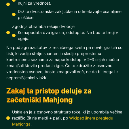
nujni za vrednost.
Držite dvostranske zaključke in odmetavajte osamljene
ploščice.
Zgodnja obramba rešuje dvoboje
Ko napadata dva igralca, odstopite. Ne bodite tretji v
ognju.
Na podlagi rezultatov iz resničnega sveta pri novih igralcih so
tisti, ki vadijo štetje shanten in sledijo preprostemu
kontrolnemu seznamu za napad/odstop, v 2–3 sejah močno
zmanjšali število predanih iger. Če to združite z osnovno
vrednostno osnovo, boste zmagovali več, ne da bi tvegali z
nepremišljenimi vložki.
Zakaj ta pristop deluje za
začetniški Mahjong
Usklajen je z osnovno strukturo roke, ki jo uporablja večina
različic (štirje meldi + par), po
Wikipedijinem pregledu
Mahjonga
.