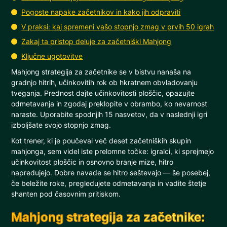
Pogoste napake začetnikov in kako jih odpraviti
V praksi: kaj spremeni vašo stopnjo zmag v prvih 50 igrah
Zakaj ta pristop deluje za začetniški Mahjong
Ključne ugotovitve
Mahjong strategija za začetnike se v bistvu nanaša na
gradnjo hitrih, učinkovitih rok ob hkratnem obvladovanju
tveganja. Prednost dajte učinkovitosti ploščic, opazujte
odmetavanja in zgodaj preklopite v obrambo, ko nevarnost
naraste. Uporabite spodnjih 15 nasvetov, da v naslednji igri
izboljšate svojo stopnjo zmag.
Kot trener, ki je poučeval več deset začetniških skupin
mahjonga, sem videl iste prelomne točke: igralci, ki sprejmejo
učinkovitost ploščic in osnovno branje mize, hitro
napredujejo. Dobre navade se hitro seštevajo — še posebej,
če beležite roke, pregledujete odmetavanja in vadite štetje
shanten pod časovnim pritiskom.
Mahjong strategija za začetnike: