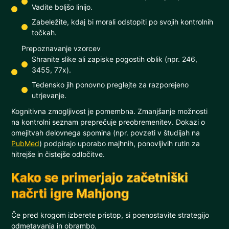
Vadite boljšo linijo.
Zabeležite, kdaj bi morali odstopiti po svojih kontrolnih
točkah.
Prepoznavanje vzorcev
Shranite slike ali zapiske pogostih oblik (npr. 246,
3455, 77x).
Tedensko jih ponovno preglejte za razporejeno
utrjevanje.
Kognitivna zmogljivost je pomembna. Zmanjšanje možnosti
na kontrolni seznam preprečuje preobremenitev. Dokazi o
omejitvah delovnega spomina (npr. povzeti v študijah na
PubMed
) podpirajo uporabo majhnih, ponovljivih rutin za
hitrejše in čistejše odločitve.
Kako se primerjajo začetniški
načrti igre Mahjong
Če pred krogom izberete pristop, si poenostavite strategijo
odmetavanja in obrambo.