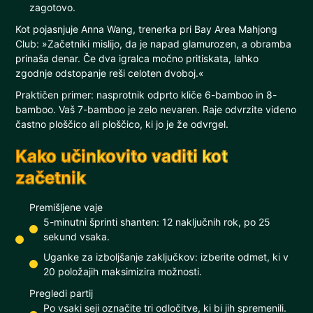
zagotovo.
Kot pojasnjuje Anna Wang, trenerka pri Bay Area Mahjong
Club: »Začetniki mislijo, da je napad glamurozen, a obramba
prinaša denar. Če dva igralca močno pritiskata, lahko
zgodnje odstopanje reši celoten dvoboj.«
Praktičen primer: nasprotnik odprto kliče 6-bamboo in 8-
bamboo. Vaš 7-bamboo je zelo nevaren. Raje odvrzite videno
častno ploščico ali ploščico, ki jo je že odvrgel.
Kako učinkovito vaditi kot
začetnik
Premišljene vaje
5-minutni šprinti shanten: 12 naključnih rok, po 25
sekund vsaka.
Uganke za izboljšanje zaključkov: izberite odmet, ki v
20 položajih maksimizira možnosti.
Pregledi partij
Po vsaki seji označite tri odločitve, ki bi jih spremenili.