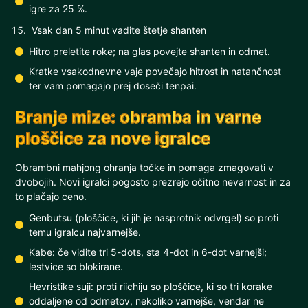
igre za 25 %.
Vsak dan 5 minut vadite štetje shanten
Hitro preletite roke; na glas povejte shanten in odmet.
Kratke vsakodnevne vaje povečajo hitrost in natančnost
ter vam pomagajo prej doseči tenpai.
Branje mize: obramba in varne
ploščice za nove igralce
Obrambni mahjong ohranja točke in pomaga zmagovati v
dvobojih. Novi igralci pogosto prezrejo očitno nevarnost in za
to plačajo ceno.
Genbutsu (ploščice, ki jih je nasprotnik odvrgel) so proti
temu igralcu najvarnejše.
Kabe: če vidite tri 5-dots, sta 4-dot in 6-dot varnejši;
lestvice so blokirane.
Hevristike suji: proti riichiju so ploščice, ki so tri korake
oddaljene od odmetov, nekoliko varnejše, vendar ne