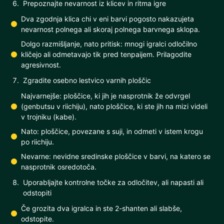
Prepoznajte nevarnost iz klicev in ritma igre
Dva zgodnja klica chi v eni barvi pogosto nakazujeta
nevarnost polnega ali skoraj polnega barvnega sklopa.
Dolgo razmišljanje, nato pritisk: mnogi igralci odločilno
kličejo ali odmetavajo tik pred tenpaijem. Prilagodite
agresivnost.
Zgradite osebno lestvico varnih ploščic
Najvarnejše: ploščice, ki jih je nasprotnik že odvrgel
(genbutsu v riichiju), nato ploščice, ki ste jih na mizi videli
v trojniku (kabe).
Nato: ploščice, povezane s suji, in odmeti v istem krogu
po riichiju.
Nevarne: nevidne sredinske ploščice v barvi, na katero se
nasprotnik osredotoča.
Uporabljajte kontrolne točke za odločitev, ali napasti ali
odstopiti
Če grozita dva igralca in ste 2-shanten ali slabše,
odstopite.