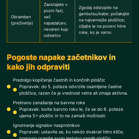
Zaostajate v
Zgodaj odstopite na
pozni fazi;
genbutsu/kabe; počakajte
Obramben
več
na najvarnejše ploščice;
(preživetje)
napadalcev;
ciljajte le na poceni hitre
nevaren kup
roke, ko je varno
odmetov
Pogoste napake začetnikov in
kako jih odpraviti
Predolgo kopičenje častnih in končnih ploščic
Popravek: do 5. poteze odvrzite osamljene častne
ploščice, razen če je vrednost vetra ali zmaja aktivna.
Pretirano zanašanje na barvne roke
Popravek: lovite barvno roko le, če se do 6. poteze
ujema 5+ ploščic in to ne zamaši možnosti.
Ignoriranje signalov nasprotnikov
Popravek: ustavite se, ko nekdo dvakrat hitro kliče;
ponovno ocenite svojo lestvico varnih ploščic.