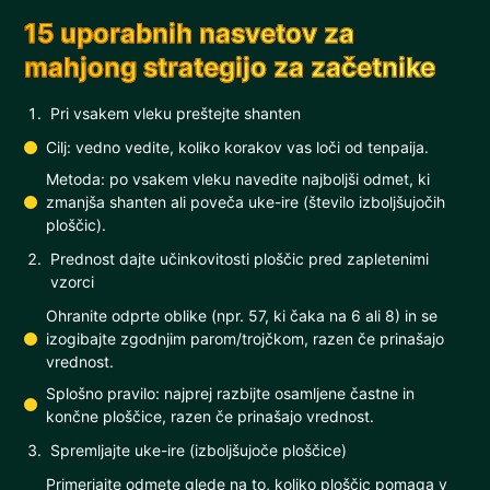
15 uporabnih nasvetov za
mahjong strategijo za začetnike
Pri vsakem vleku preštejte shanten
Cilj: vedno vedite, koliko korakov vas loči od tenpaija.
Metoda: po vsakem vleku navedite najboljši odmet, ki
zmanjša shanten ali poveča uke-ire (število izboljšujočih
ploščic).
Prednost dajte učinkovitosti ploščic pred zapletenimi
vzorci
Ohranite odprte oblike (npr. 57, ki čaka na 6 ali 8) in se
izogibajte zgodnjim parom/trojčkom, razen če prinašajo
vrednost.
Splošno pravilo: najprej razbijte osamljene častne in
končne ploščice, razen če prinašajo vrednost.
Spremljajte uke-ire (izboljšujoče ploščice)
Primerjajte odmete glede na to, koliko ploščic pomaga v