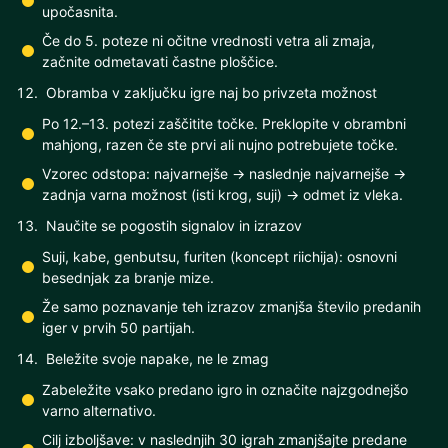
upočasnita.
Če do 5. poteze ni očitne vrednosti vetra ali zmaja,
začnite odmetavati častne ploščice.
Obramba v zaključku igre naj bo privzeta možnost
Po 12.–13. potezi zaščitite točke. Preklopite v obrambni
mahjong, razen če ste prvi ali nujno potrebujete točke.
Vzorec odstopa: najvarnejše → naslednje najvarnejše →
zadnja varna možnost (isti krog, suji) → odmet iz vleka.
Naučite se pogostih signalov in izrazov
Suji, kabe, genbutsu, furiten (koncept riichija): osnovni
besednjak za branje mize.
Že samo poznavanje teh izrazov zmanjša število predanih
iger v prvih 50 partijah.
Beležite svoje napake, ne le zmag
Zabeležite vsako predano igro in označite najzgodnejšo
varno alternativo.
Cilj izboljšave: v naslednjih 30 igrah zmanjšajte predane