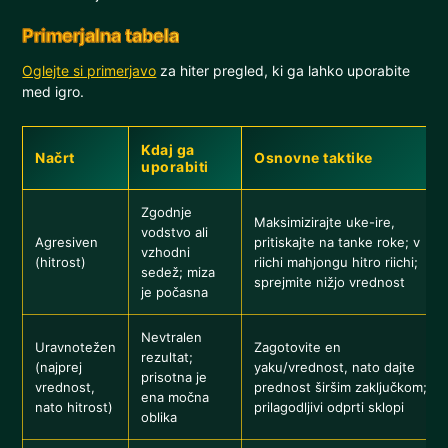
Primerjalna tabela
Oglejte si primerjavo
za hiter pregled, ki ga lahko uporabite
med igro.
Kdaj ga
Načrt
Osnovne taktike
uporabiti
Zgodnje
Maksimizirajte uke-ire,
vodstvo ali
Agresiven
pritiskajte na tanke roke; v
vzhodni
(hitrost)
riichi mahjongu hitro riichi;
sedež; miza
sprejmite nižjo vrednost
je počasna
Nevtralen
Uravnotežen
Zagotovite en
rezultat;
(najprej
yaku/vrednost, nato dajte
prisotna je
vrednost,
prednost širšim zaključkom;
ena močna
nato hitrost)
prilagodljivi odprti sklopi
oblika