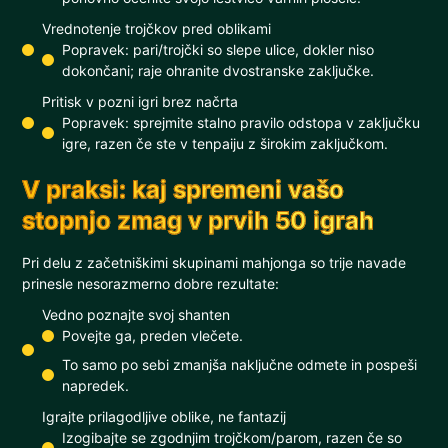
Vrednotenje trojčkov pred oblikami
Popravek: pari/trojčki so slepe ulice, dokler niso
dokončani; raje ohranite dvostranske zaključke.
Pritisk v pozni igri brez načrta
Popravek: sprejmite stalno pravilo odstopa v zaključku
igre, razen če ste v tenpaiju z širokim zaključkom.
V praksi: kaj spremeni vašo
stopnjo zmag v prvih 50 igrah
Pri delu z začetniškimi skupinami mahjonga so trije navade
prinesle nesorazmerno dobre rezultate:
Vedno poznajte svoj shanten
Povejte ga, preden vlečete.
To samo po sebi zmanjša naključne odmete in pospeši
napredek.
Igrajte prilagodljive oblike, ne fantazij
Izogibajte se zgodnjim trojčkom/parom, razen če so