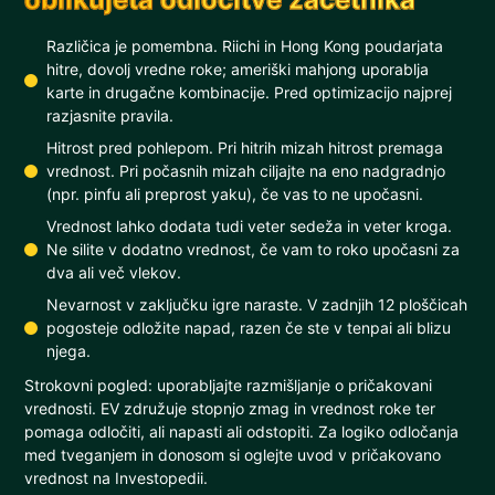
Različica je pomembna. Riichi in Hong Kong poudarjata
hitre, dovolj vredne roke; ameriški mahjong uporablja
karte in drugačne kombinacije. Pred optimizacijo najprej
razjasnite pravila.
Hitrost pred pohlepom. Pri hitrih mizah hitrost premaga
vrednost. Pri počasnih mizah ciljajte na eno nadgradnjo
(npr. pinfu ali preprost yaku), če vas to ne upočasni.
Vrednost lahko dodata tudi veter sedeža in veter kroga.
Ne silite v dodatno vrednost, če vam to roko upočasni za
dva ali več vlekov.
Nevarnost v zaključku igre naraste. V zadnjih 12 ploščicah
pogosteje odložite napad, razen če ste v tenpai ali blizu
njega.
Strokovni pogled: uporabljajte razmišljanje o pričakovani
vrednosti. EV združuje stopnjo zmag in vrednost roke ter
pomaga odločiti, ali napasti ali odstopiti. Za logiko odločanja
med tveganjem in donosom si oglejte uvod v pričakovano
vrednost na Investopedii.