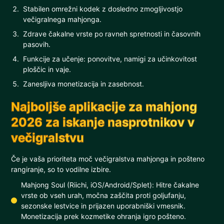
Stabilen omrežni kodek z dosledno zmogljivostjo
večigralnega mahjonga.
Zdrave čakalne vrste po ravneh spretnosti in časovnih
pasovih.
Funkcije za učenje: ponovitve, namigi za učinkovitost
ploščic in vaje.
Zanesljiva monetizacija in zasebnost.
Najboljše aplikacije za mahjong
2026 za iskanje nasprotnikov v
večigralstvu
Če je vaša prioriteta moč večigralstva mahjonga in pošteno
rangiranje, so to vodilne izbire.
Mahjong Soul (Riichi, iOS/Android/Splet): Hitre čakalne
vrste ob vseh urah, močna zaščita proti goljufanju,
sezonske lestvice in prijazen uporabniški vmesnik.
Monetizacija prek kozmetike ohranja igro pošteno.