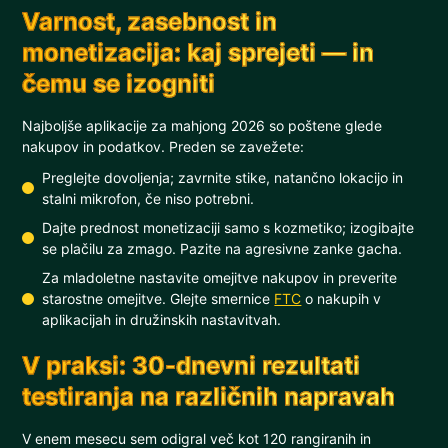
Varnost, zasebnost in
monetizacija: kaj sprejeti — in
čemu se izogniti
Najboljše aplikacije za mahjong 2026 so poštene glede
nakupov in podatkov. Preden se zavežete:
Preglejte dovoljenja; zavrnite stike, natančno lokacijo in
stalni mikrofon, če niso potrebni.
Dajte prednost monetizaciji samo s kozmetiko; izogibajte
se plačilu za zmago. Pazite na agresivne zanke gacha.
Za mladoletne nastavite omejitve nakupov in preverite
starostne omejitve. Glejte smernice
FTC
o nakupih v
aplikacijah in družinskih nastavitvah.
V praksi: 30-dnevni rezultati
testiranja na različnih napravah
V enem mesecu sem odigral več kot 120 rangiranih in