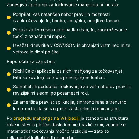
Zanesljiva aplikacija za točkovanje mahjonga bi morala:
Podpirati vaš natančen nabor pravil in možnosti
(zaokroževanje fu, honba, uma/oka, omejitve fanov).
Prikazovati vmesno matematiko (han, fu, zaokroževanje
točk) z označbami napak.
Izvažati dnevnike v CSV/JSON in ohranjati vrstni red mize,
vetrove in riichi palčke.
Priporočila za ožji izbor:
Riichi Calc (aplikacija za riichi mahjong za točkovanje):
Hitri kalkulatorji han/fu s preverjanjem furiten.
ScorePal ali podobno: Točkovanje za več naborov pravil z
revizijskimi sledmi po posamezni roki.
Za ameriška pravila: aplikacija, sinhronizirana s trenutno
letno karto, da se izognete zastarelim kombinacijam.
Po
pregledu mahjonga na Wikipediji
je standardna struktura
roke in število ploščic dosledno med različicami, vendar se
matematika točkovanja močno razlikuje — zato so
prilagodljivi kalkulatorji pomembni.