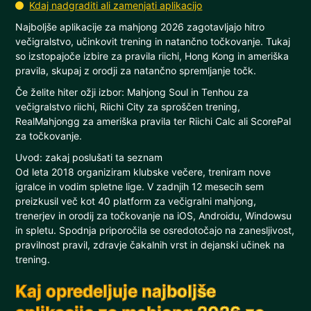
Kdaj nadgraditi ali zamenjati aplikacijo
Najboljše aplikacije za mahjong 2026 zagotavljajo hitro
večigralstvo, učinkovit trening in natančno točkovanje. Tukaj
so izstopajoče izbire za pravila riichi, Hong Kong in ameriška
pravila, skupaj z orodji za natančno spremljanje točk.
Če želite hiter ožji izbor: Mahjong Soul in Tenhou za
večigralstvo riichi, Riichi City za sproščen trening,
RealMahjongg za ameriška pravila ter Riichi Calc ali ScorePal
za točkovanje.
Uvod: zakaj poslušati ta seznam
Od leta 2018 organiziram klubske večere, treniram nove
igralce in vodim spletne lige. V zadnjih 12 mesecih sem
preizkusil več kot 40 platform za večigralni mahjong,
trenerjev in orodij za točkovanje na iOS, Androidu, Windowsu
in spletu. Spodnja priporočila se osredotočajo na zanesljivost,
pravilnost pravil, zdravje čakalnih vrst in dejanski učinek na
trening.
Kaj opredeljuje najboljše