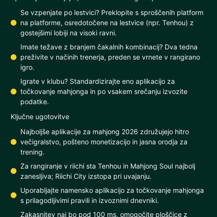
Se vzpenjate po lestvici? Preklopite s sproščenih platform
na platforme, osredotočene na lestvice (npr. Tenhou) z
gostejšimi lobiji na visoki ravni.
Imate težave z branjem čakalnih kombinacij? Dva tedna
preživite v načinih trenerja, preden se vrnete v rangirano
igro.
Igrate v klubu? Standardizirajte eno aplikacijo za
točkovanje mahjonga in po vsakem srečanju izvozite
podatke.
Ključne ugotovitve
Najboljše aplikacije za mahjong 2026 združujejo hitro
večigralstvo, pošteno monetizacijo in jasna orodja za
trening.
Za rangiranje v riichi sta Tenhou in Mahjong Soul najbolj
zanesljiva; Riichi City izstopa pri uvajanju.
Uporabljajte namensko aplikacijo za točkovanje mahjonga
s prilagodljivimi pravili in izvoznimi dnevniki.
Zakasnitev naj bo pod 100 ms, omogočite ploščice z