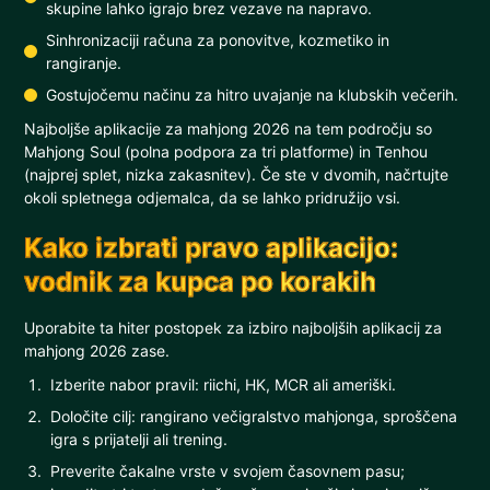
skupine lahko igrajo brez vezave na napravo.
Sinhronizaciji računa za ponovitve, kozmetiko in
rangiranje.
Gostujočemu načinu za hitro uvajanje na klubskih večerih.
Najboljše aplikacije za mahjong 2026 na tem področju so
Mahjong Soul (polna podpora za tri platforme) in Tenhou
(najprej splet, nizka zakasnitev). Če ste v dvomih, načrtujte
okoli spletnega odjemalca, da se lahko pridružijo vsi.
Kako izbrati pravo aplikacijo:
vodnik za kupca po korakih
Uporabite ta hiter postopek za izbiro najboljših aplikacij za
mahjong 2026 zase.
Izberite nabor pravil: riichi, HK, MCR ali ameriški.
Določite cilj: rangirano večigralstvo mahjonga, sproščena
igra s prijatelji ali trening.
Preverite čakalne vrste v svojem časovnem pasu;