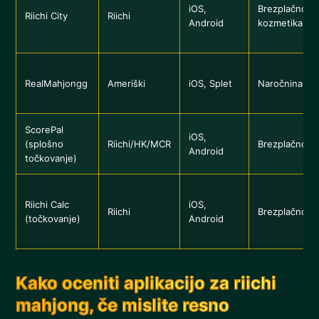
iOS,
Brezplačno +
Riichi City
Riichi
Android
kozmetika
RealMahjongg
Ameriški
iOS, Splet
Naročnina
ScorePal
iOS,
(splošno
Riichi/HK/MCR
Brezplačno/e
Android
točkovanje)
Riichi Calc
iOS,
Riichi
Brezplačno
(točkovanje)
Android
Kako oceniti aplikacijo za riichi
mahjong, če mislite resno