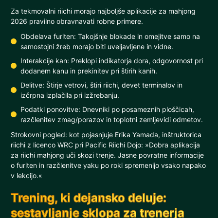
Za tekmovalni riichi morajo najboljše aplikacije za mahjong
2026 pravilno obravnavati robne primere.
Obdelava furiten: Takojšnje blokade in omejitve samo na
samostojni žreb morajo biti uveljavljene in vidne.
Interakcije kan: Preklopi indikatorja dora, odgovornost pri
dodanem kanu in prekinitev pri štirih kanih.
Delitve: Štirje vetrovi, štiri riichi, devet terminalov in
izčrpna izplačila pri izžrebanju.
Podatki ponovitve: Dnevniki po posameznih ploščicah,
razčlenitev zmag/porazov in toplotni zemljevidi odmetov.
Strokovni pogled: kot pojasnjuje Erika Yamada, inštruktorica
riichi z licenco WRC pri Pacific Riichi Dojo: »Dobra aplikacija
za riichi mahjong uči skozi trenje. Jasne povratne informacije
o furiten in razčlenitve yaku po roki spremenijo vsako napako
v lekcijo.«
Trening, ki dejansko deluje:
sestavljanje sklopa za trenerja