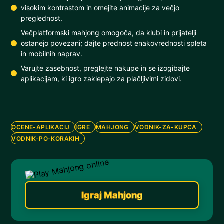
visokim kontrastom in omejite animacije za večjo
preglednost.
Večplatformski mahjong omogoča, da klubi in prijatelji
ostanejo povezani; dajte prednost enakovrednosti spleta
in mobilnih naprav.
Varujte zasebnost, preglejte nakupe in se izogibajte
aplikacijam, ki igro zaklepajo za plačljivimi zidovi.
OCENE-APLIKACIJ
IGRE
MAHJONG
VODNIK-ZA-KUPCA
VODNIK-PO-KORAKIH
Igraj Mahjong