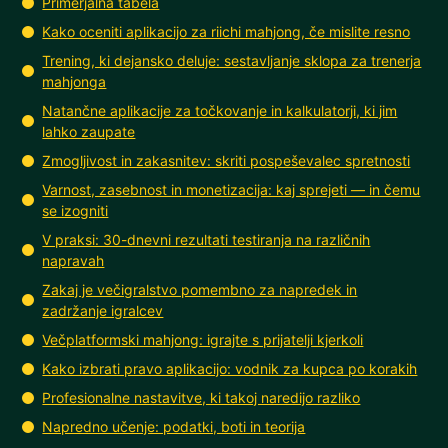
Primerjalna tabela
Kako oceniti aplikacijo za riichi mahjong, če mislite resno
Trening, ki dejansko deluje: sestavljanje sklopa za trenerja
mahjonga
Natančne aplikacije za točkovanje in kalkulatorji, ki jim
lahko zaupate
Zmogljivost in zakasnitev: skriti pospeševalec spretnosti
Varnost, zasebnost in monetizacija: kaj sprejeti — in čemu
se izogniti
V praksi: 30-dnevni rezultati testiranja na različnih
napravah
Zakaj je večigralstvo pomembno za napredek in
zadržanje igralcev
Večplatformski mahjong: igrajte s prijatelji kjerkoli
Kako izbrati pravo aplikacijo: vodnik za kupca po korakih
Profesionalne nastavitve, ki takoj naredijo razliko
Napredno učenje: podatki, boti in teorija