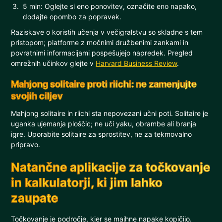
5 min: Oglejte si eno ponovitev, označite eno napako,
dodajte opombo za popravek.
Raziskave o koristih učenja v večigralstvu so skladne s tem
pristopom; platforme z močnimi družbenimi zankami in
povratnimi informacijami pospešujejo napredek. Pregled
omrežnih učinkov glejte v
Harvard Business Review
.
Mahjong solitaire proti riichi: ne zamenjujte
svojih ciljev
Mahjong solitaire in riichi sta nepovezani učni poti. Solitaire je
uganka ujemanja ploščic; ne uči yaku, obrambe ali branja
igre. Uporabite solitaire za sprostitev, ne za tekmovalno
pripravo.
Natančne aplikacije za točkovanje
in kalkulatorji, ki jim lahko
zaupate
Točkovanje je področje, kjer se majhne napake kopičijo.