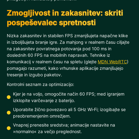
Zmogljivost in zakasnitev: skriti
pospeševalec spretnosti
Nizka zakasnitev in stabilen FPS zmanjšujeta napačne klike
in izboljšujeta branje igre. Za mahjong v realnem času ciljajte
na zakasnitev povratnega potovanja pod 100 ms in
doslednih 60 FPS na mobilnih napravah. Tehnike iz
komunikacij v realnem času na spletu (glejte
MDN WebRTC
)
pomagajo razumeti, kako vrhunske aplikacije zmanjšujejo
tresenje in izgubo paketov.
Kontrolni seznam za optimizacijo:
Kjer je na voljo, omogočite način 60 FPS; med igranjem
izklopite varčevanje z baterijo.
Uporabite žično povezavo ali 5 GHz Wi‑Fi; izogibajte se
preobremenjenim omrežjem.
Vnaprej prenesite sredstva; animacije nastavite na
»normalno« za večjo preglednost.