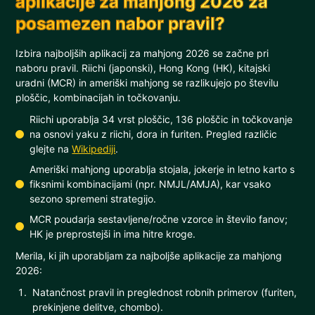
aplikacije za mahjong 2026 za
posamezen nabor pravil?
Izbira najboljših aplikacij za mahjong 2026 se začne pri
naboru pravil. Riichi (japonski), Hong Kong (HK), kitajski
uradni (MCR) in ameriški mahjong se razlikujejo po številu
ploščic, kombinacijah in točkovanju.
Riichi uporablja 34 vrst ploščic, 136 ploščic in točkovanje
na osnovi yaku z riichi, dora in furiten. Pregled različic
glejte na
Wikipediji
.
Ameriški mahjong uporablja stojala, jokerje in letno karto s
fiksnimi kombinacijami (npr. NMJL/AMJA), kar vsako
sezono spremeni strategijo.
MCR poudarja sestavljene/ročne vzorce in število fanov;
HK je preprostejši in ima hitre kroge.
Merila, ki jih uporabljam za najboljše aplikacije za mahjong
2026:
Natančnost pravil in preglednost robnih primerov (furiten,
prekinjene delitve, chombo).