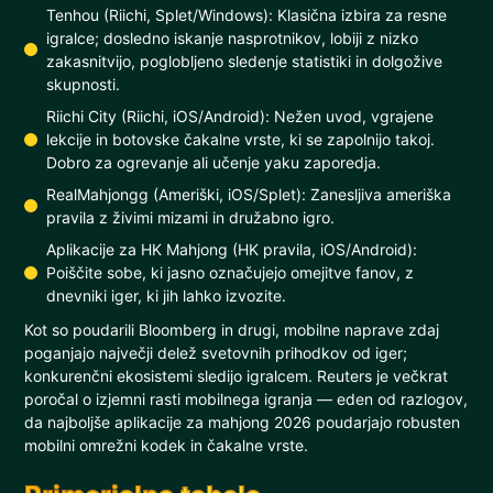
Tenhou (Riichi, Splet/Windows): Klasična izbira za resne
igralce; dosledno iskanje nasprotnikov, lobiji z nizko
zakasnitvijo, poglobljeno sledenje statistiki in dolgožive
skupnosti.
Riichi City (Riichi, iOS/Android): Nežen uvod, vgrajene
lekcije in botovske čakalne vrste, ki se zapolnijo takoj.
Dobro za ogrevanje ali učenje yaku zaporedja.
RealMahjongg (Ameriški, iOS/Splet): Zanesljiva ameriška
pravila z živimi mizami in družabno igro.
Aplikacije za HK Mahjong (HK pravila, iOS/Android):
Poiščite sobe, ki jasno označujejo omejitve fanov, z
dnevniki iger, ki jih lahko izvozite.
Kot so poudarili Bloomberg in drugi, mobilne naprave zdaj
poganjajo največji delež svetovnih prihodkov od iger;
konkurenčni ekosistemi sledijo igralcem. Reuters je večkrat
poročal o izjemni rasti mobilnega igranja — eden od razlogov,
da najboljše aplikacije za mahjong 2026 poudarjajo robusten
mobilni omrežni kodek in čakalne vrste.