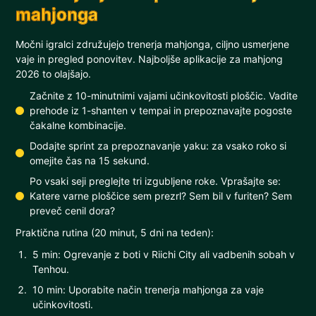
mahjonga
Močni igralci združujejo trenerja mahjonga, ciljno usmerjene
vaje in pregled ponovitev. Najboljše aplikacije za mahjong
2026 to olajšajo.
Začnite z 10-minutnimi vajami učinkovitosti ploščic. Vadite
prehode iz 1-shanten v tempai in prepoznavajte pogoste
čakalne kombinacije.
Dodajte sprint za prepoznavanje yaku: za vsako roko si
omejite čas na 15 sekund.
Po vsaki seji preglejte tri izgubljene roke. Vprašajte se:
Katere varne ploščice sem prezrl? Sem bil v furiten? Sem
preveč cenil dora?
Praktična rutina (20 minut, 5 dni na teden):
5 min: Ogrevanje z boti v Riichi City ali vadbenih sobah v
Tenhou.
10 min: Uporabite način trenerja mahjonga za vaje
učinkovitosti.