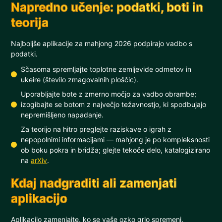
Napredno učenje: podatki, boti in
teorija
Najboljše aplikacije za mahjong 2026 podpirajo vadbo s
podatki.
Sčasoma spremljajte toplotne zemljevide odmetov in
ukeire (število zmagovalnih ploščic).
Uporabljajte bote z zmerno močjo za vadbo obrambe;
izogibajte se botom z največjo težavnostjo, ki spodbujajo
nepremišljeno napadanje.
Za teorijo na hitro preglejte raziskave o igrah z
nepopolnimi informacijami — mahjong je po kompleksnosti
ob boku pokra in bridža; glejte tekoče delo, katalogizirano
na
arXiv
.
Kdaj nadgraditi ali zamenjati
aplikacijo
Aplikacijo zamenjajte, ko se vaše ozko grlo spremeni.