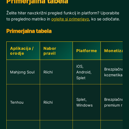
Primerjalna tabela
Želite hiter navzkrižni pregled funkcij in platform? Uporabite
to pregledno matriko in
oglejte si primerjavo
, ko se odločate.
Primerjalna tabela
Aplikacija /
Nabor
Platforme
Monetizaci
orodje
pravil
iOS,
Brezplačno +
Mahjong Soul
Riichi
Android,
kozmetika
Splet
Splet,
Brezplačno +
Tenhou
Riichi
Windows
premium rav