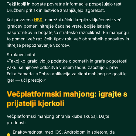
Težji lobiji in bogate povratne informacije pospešujejo rast.
Družbeni pritisk in lestvice zmanjšujejo izgorelost.
Kot povzema
HBR
, omrežni učinki krepijo vključenost: več
igralcev pomeni hitrejše čakalne vrste, boljše iskanje
nasprotnikov in bogatejšo strateško raznolikost. Pri mahjongu
to pomeni več različnih tipov rok, več obrambnih ponovitev in
hitrejše prepoznavanje vzorcev.
Strokovni citat
»Takoj ko igralci vidijo podatke o odmetih in grafe pogostosti
yaku, se njihove odločitve v enem tednu zaostrijo,« pravi
Erika Yamada. »Dobra aplikacija za riichi mahjong ne gosti le
iger — uči presojo.«
Večplatformski mahjong: igrajte s
prijatelji kjerkoli
Večplatformski mahjong ohranja klube skupaj. Dajte
prednost:
Enakovrednosti med iOS, Androidom in spletom, da