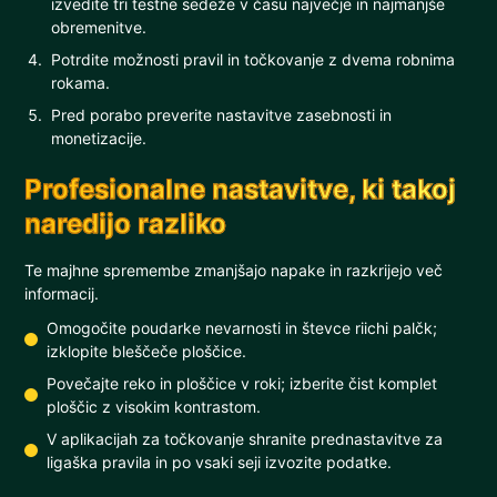
izvedite tri testne sedeže v času največje in najmanjše
obremenitve.
Potrdite možnosti pravil in točkovanje z dvema robnima
rokama.
Pred porabo preverite nastavitve zasebnosti in
monetizacije.
Profesionalne nastavitve, ki takoj
naredijo razliko
Te majhne spremembe zmanjšajo napake in razkrijejo več
informacij.
Omogočite poudarke nevarnosti in števce riichi palčk;
izklopite bleščeče ploščice.
Povečajte reko in ploščice v roki; izberite čist komplet
ploščic z visokim kontrastom.
V aplikacijah za točkovanje shranite prednastavitve za
ligaška pravila in po vsaki seji izvozite podatke.