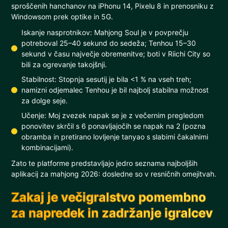
sproščenih hanchanov na iPhonu 14, Pixelu 8 in prenosniku z
Windowsom prek optike in 5G.
Iskanje nasprotnikov: Mahjong Soul je v povprečju
potreboval 25–40 sekund do sedeža; Tenhou 15–30
sekund v času največje obremenitve; boti v Riichi City so
bili za ogrevanje takojšnji.
Stabilnost: Stopnja sesutij je bila <1 % na vseh treh;
namizni odjemalec Tenhou je bil najbolj stabilna možnost
za dolge seje.
Učenje: Moj zvezek napak se je z večernim pregledom
ponovitev skrčil s 6 ponavljajočih se napak na 2 (pozna
obramba in pretirano lovljenje tanyao s slabimi čakalnimi
kombinacijami).
Zato te platforme predstavljajo jedro seznama najboljših
aplikacij za mahjong 2026: dosledne so v resničnih omejitvah.
Zakaj je večigralstvo pomembno
za napredek in zadržanje igralcev