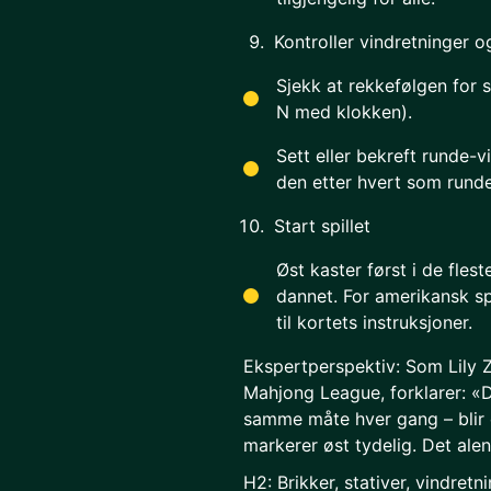
Kontroller vindretninger o
Sjekk at rekkefølgen for 
N med klokken).
Sett eller bekreft runde-v
den etter hvert som runde
Start spillet
Øst kaster først i de flest
dannet. For amerikansk spi
til kortets instruksjoner.
Ekspertperspektiv: Som Lily Z
Mahjong League, forklarer: «D
samme måte hver gang – blir e
markerer øst tydelig. Det ale
H2: Brikker, stativer, vindret