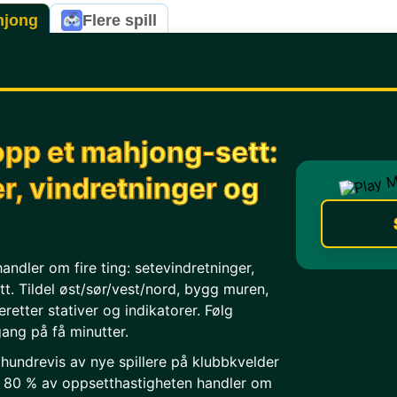
hjong
Flere spill
 opp et mahjong-sett:
er, vindretninger og
andler om fire ting: setevindretninger,
t. Tildel øst/sør/vest/nord, bygg muren,
eretter stativer og indikatorer. Følg
gang på få minutter.
hundrevis av nye spillere på klubbkvelder
at 80 % av oppsetthastigheten handler om