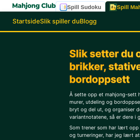
Spill Sudoku
Spill Ma
Startside
Slik spiller du
Blogg
Slik setter du
brikker, stativ
bordoppsett
Å sette opp et mahjong-sett h
murer, utdeling og bordoppset
bryt og del ut, og organiser d
variantnotatene, så er dere i 
Som trener som har lært opp 
og turneringer, har jeg lært 