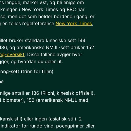
ns lengde, marker øst, og bli enige om
Dekningen i New York Times og BBC har
se, men det som holder bordene i gang, er
 en felles regelreferanse
New York Times
,
llet bruker standard kinesiske sett 144
r 136, og amerikanske NMJL-sett bruker 152
ng-oversikt
. Disse tallene avgjør hvor
ger, og hvordan du deler ut.
ong-sett (trinn for trinn)
ne
nlige antall er 136 (Riichi, kinesisk offisiell),
ed blomster), 152 (amerikansk NMJL med
ansk stil) eller ingen (asiatisk stil), 2
 indikator for runde-vind, poengpinner eller