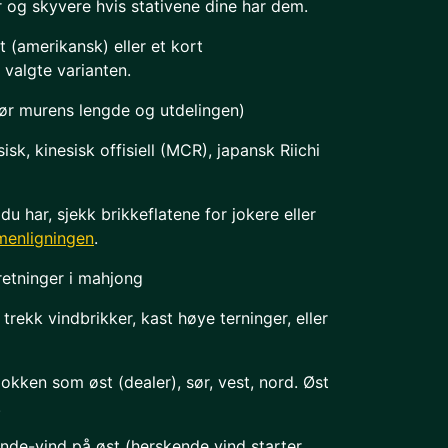
r og skyvere hvis stativene dine har dem.
t (amerikansk) eller et kort
valgte varianten.
jør murens lengde og utdelingen)
isk, kinesisk offisiell (MCR), japansk Riichi
du har, sjekk brikkeflatene for jokere eller
menligningen
.
retninger i mahjong
 trekk vindbrikker, kast høye terninger, eller
kken som øst (dealer), sør, vest, nord. Øst
.
runde-vind på øst (herskende vind starter