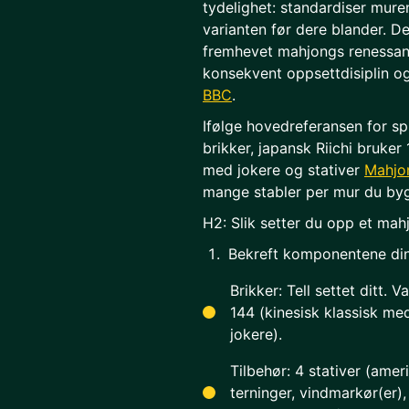
tydelighet: standardiser mure
varianten før dere blander. 
fremhevet mahjongs renessan
konsekvent oppsettdisiplin og
BBC
.
Ifølge hovedreferansen for spi
brikker, japansk Riichi bruke
med jokere og stativer
Mahjo
mange stabler per mur du byg
H2: Slik setter du opp et mahj
Bekreft komponentene di
Brikker: Tell settet ditt. Va
144 (kinesisk klassisk m
jokere).
Tilbehør: 4 stativer (amerik
terninger, vindmarkør(er),