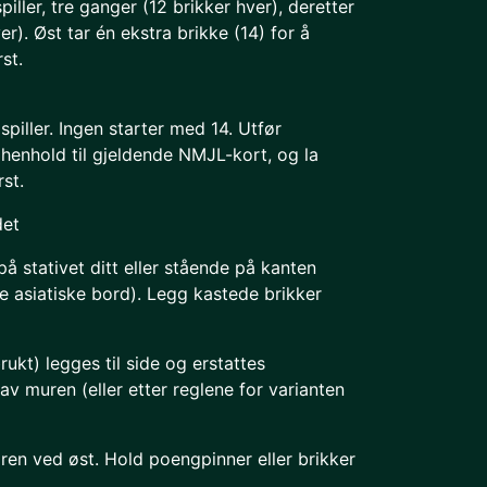
spiller, tre ganger (12 brikker hver), deretter
ver). Øst tar én ekstra brikke (14) for å
st.
 spiller. Ingen starter med 14. Utfør
 henhold til gjeldende NMJL-kort, og la
rst.
det
å stativet ditt eller stående på kanten
te asiatiske bord). Legg kastede brikker
ukt) legges til side og erstattes
av muren (eller etter reglene for varianten
ren ved øst. Hold poengpinner eller brikker