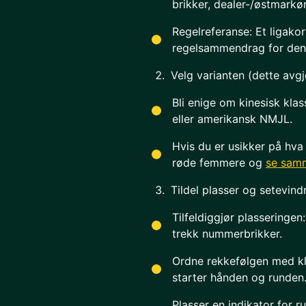
brikker, dealer-/østmarkø
Regelreferanse: Et ligakor
regelsammendrag for den 
Velg varianten (dette avg
Bli enige om kinesisk klass
eller amerikansk NMJL.
Hvis du er usikker på hva 
røde femmere og
se sam
Tildel plasser og setevind
Tilfeldiggjør plasseringen:
trekk nummerbrikker.
Ordne rekkefølgen med klo
starter hånden og runden
Plasser en indikator for 