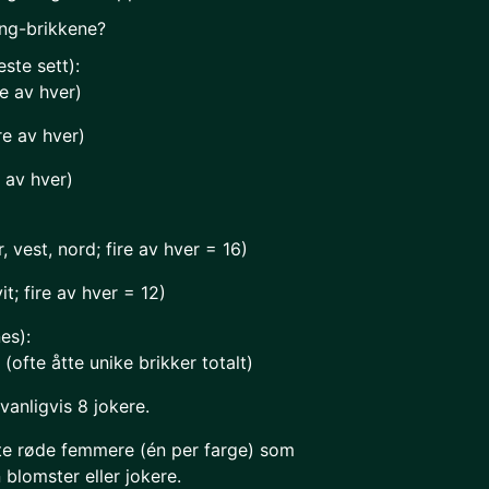
ng-brikkene?
este sett):
re av hver)
e av hver)
 av hver)
, vest, nord; fire av hver = 16)
it; fire av hver = 12)
es):
ofte åtte unike brikker totalt)
vanligvis 8 jokere.
ofte røde femmere (én per farge) som
blomster eller jokere.