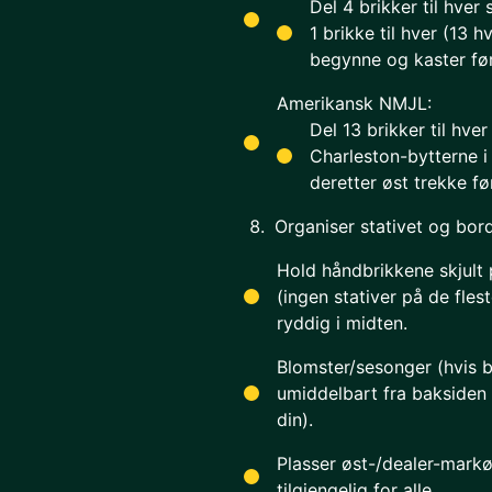
Del 4 brikker til hver 
1 brikke til hver (13 h
begynne og kaster før
Amerikansk NMJL:
Del 13 brikker til hver
Charleston-bytterne i
deretter øst trekke fø
Organiser stativet og bor
Hold håndbrikkene skjult p
(ingen stativer på de fles
ryddig i midten.
Blomster/sesonger (hvis br
umiddelbart fra baksiden 
din).
Plasser øst-/dealer-markø
tilgjengelig for alle.