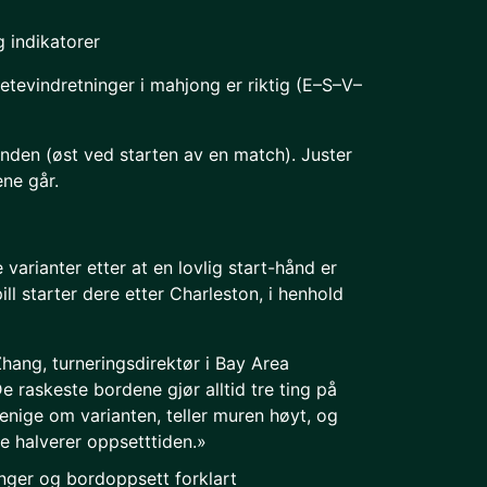
g indikatorer
setevindretninger i mahjong er riktig (E–S–V–
inden (øst ved starten av en match). Juster
ne går.
e varianter etter at en lovlig start-hånd er
ll starter dere etter Charleston, i henhold
hang, turneringsdirektør i Bay Area
e raskeste bordene gjør alltid tre ting på
nige om varianten, teller muren høyt, og
ne halverer oppsetttiden.»
ninger og bordoppsett forklart