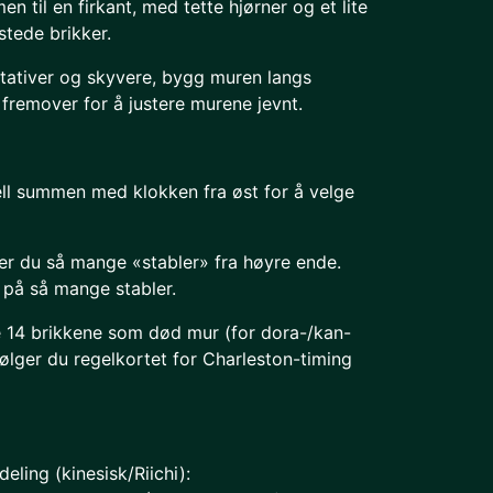
 til en firkant, med tette hjørner og et lite
stede brikker.
tativer og skyvere, bygg muren langs
 fremover for å justere murene jevnt.
Tell summen med klokken fra øst for å velge
er du så mange «stabler» fra høyre ende.
 på så mange stabler.
ste 14 brikkene som død mur (for dora-/kan-
 følger du regelkortet for Charleston-timing
eling (kinesisk/Riichi):