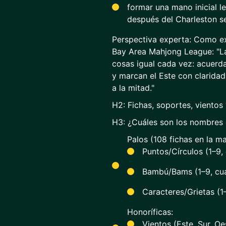
formar una mano inicial l
después del Charleston seg
Perspectiva experta: Como ex
Bay Area Mahjong League: "L
cosas igual cada vez: acuerda
y marcan el Este con claridad
a la mitad."
H2: Fichas, soportes, vientos
H3: ¿Cuáles son los nombres 
Palos (108 fichas en la ma
Puntos/Círculos (1–9,
Bambú/Bams (1–9, cua
Caracteres/Grietas (1
Honoríficas:
Vientos (Este, Sur, O