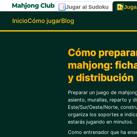
Jugar al Sudoku
Juga
Inicio
Cómo jugar
Blog
Cómo preparar
mahjong: ficha
y distribución
Preparar un juego de mahjong
asiento, murallas, reparto y d
Este/Sur/Oeste/Norte, constru
organiza los soportes e indica
estarás jugando en minutos.
Como entrenador que ha ense