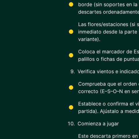
borde (sin soportes en la
descartes ordenadamente 
Las flores/estaciones (si
inmediato desde la parte t
variante).
Coloca el marcador de Est
palillos o fichas de puntu
Verifica vientos e indicad
Comprueba que el orden d
correcto (E–S–O–N en sent
Establece o confirma el vi
partida). Ajústalo a medi
Comienza a jugar
Este descarta primero en 