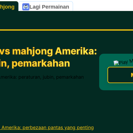
hjong
Lagi Permainan
vs mahjong Amerika:
bin, pemarkahan
 Amerika: perbezaan pantas yang penting