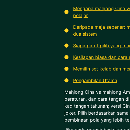
Mengapa mahjong Cina vs
pelajar
Daripada meja sebenar: 
dua sistem
Siapa patut pilih yang ma
Kesilapan biasa dan car
Memilih set kelab dan m
Pengambilan Utama
Mahjong Cina vs mahjong Amer
peraturan, dan cara tangan d
kad tangan tahunan; versi Ci
joker. Pilih berdasarkan sama
pembinaan pola yang lebih te
Jika anda pernah bertukar a