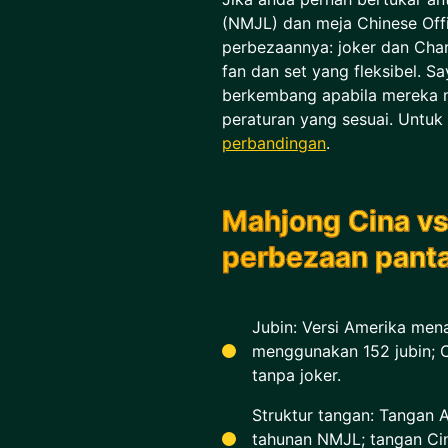
(NMJL) dan meja Chinese Offi
perbezaannya: joker dan Cha
fan dan set yang fleksibel. 
berkembang apabila mereka
peraturan yang sesuai. Untuk 
perbandingan
.
Mahjong Cina v
perbezaan panta
Jubin: Versi Amerika men
menggunakan 152 jubin; C
tanpa joker.
Struktur tangan: Tangan 
tahunan NMJL; tangan Ci