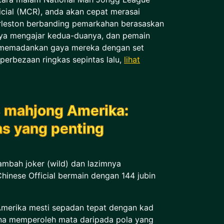
cial (MCR), anda akan cepat merasai
rleston berbanding pemarkahan berasaskan
Saya mengajar kedua-duanya, dan pemain
 memadankan gaya mereka dengan set
perbezaan ringkas sepintas lalu,
lihat
s mahjong Amerika:
s yang penting
ambah joker (wild) dan lazimnya
hinese Official bermain dengan 144 jubin
Amerika mesti sepadan tepat dengan kad
na memperoleh mata daripada pola yang