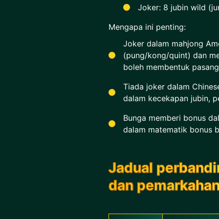
Joker: 8 jubin wild (j
Mengapa ini penting:
Joker dalam mahjong Am
(pung/kong/quint) dan me
boleh membentuk pasanga
Tiada joker dalam Chines
dalam kecekapan jubin, 
Bunga memberi bonus dala
dalam matematik bonus ba
Jadual perbandin
dan pemarkahan