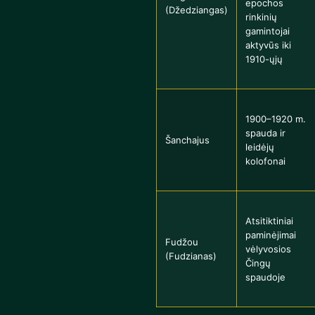
epochos
(Džedziangas)
rinkinių
gamintojai
aktyvūs iki
1910-ųjų
1900–1920 m.
spauda ir
Šanchajus
leidėjų
kolofonai
Atsitiktiniai
paminėjimai
Fudžou
vėlyvosios
(Fudzianas)
Čingų
spaudoje