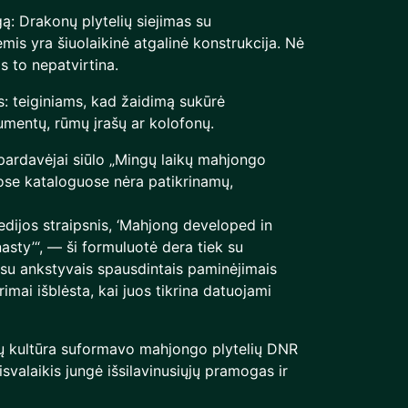
ą: Drakonų plytelių siejimas su
mis yra šiuolaikinė atgalinė konstrukcija. Nė
s to nepatvirtina.
s: teiginiams, kad žaidimą sukūrė
umentų, rūmų įrašų ar kolofonų.
 pardavėjai siūlo „Mingų laikų mahjongo
uose kataloguose nėra patikrinamų,
pedijos straipsnis, ‘Mahjong developed in
asty’“, — ši formuluotė dera tiek su
ek su ankstyvais spausdintais paminėjimais
yrimai išblėsta, kai juos tikrina datuojami
ų kultūra suformavo mahjongo plytelių DNR
isvalaikis jungė išsilavinusiųjų pramogas ir