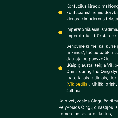
Konfucijus išrado mahjong
konfucianistinėmis dorybė
vienas ikimodernus teksta
Imperatoriškasis išradima
imperatorius, trūksta dok
Senovinė kilmė: kai kurie
rinkinius“, tačiau patikim
datuojamų pavyzdžių.
„Kaip glaustai teigia Viki
China during the Qing dyn
materialiais radiniais, ti
(
Vikipedija
). Mitiški prisk
šaltiniai.
Kaip vėlyvosios Čingų žaidim
Vėlyvosios Čingų dinastijos la
komercinę spaudos kultūrą.