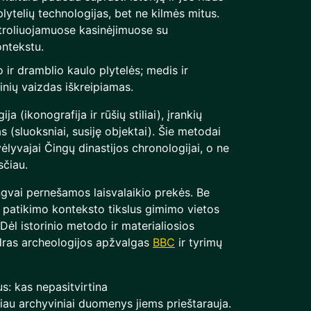
ytelių technologijas, bet ne kilmės mitus.
roliuojamuose kasinėjimuose su
ontekstu.
 ir dramblio kaulo plytelės; medis ir
tinių vaizdas iškreipiamas.
a (ikonografija ir rūšių stiliai), įrankių
s (sluoksniai, susiję objektai). Šie metodai
vėlyvajai Čingų dinastijos chronologijai, o ne
čiau.
engvai pernešamos laisvalaikio prekės. Be
r patikimo konteksto tikslus gimimo vietos
Dėl istorinio metodo ir materialiosios
ndras archeologijos apžvalgas
BBC
ir tyrimų
s: kas nepasitvirtina
ačiau archyviniai duomenys jiems prieštarauja.