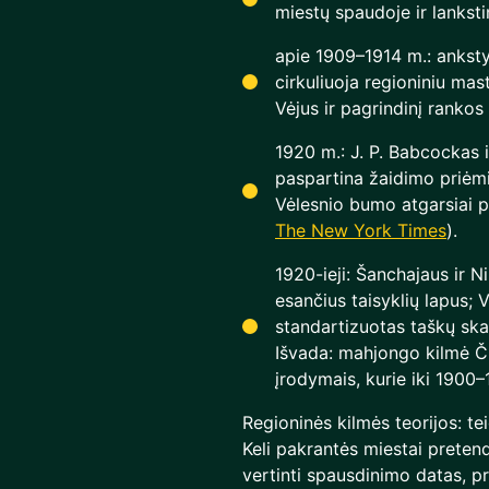
miestų spaudoje ir lankst
apie 1909–1914 m.: ankstyvi
cirkuliuoja regioniniu ma
Vėjus ir pagrindinį ranko
1920 m.: J. P. Babcockas i
paspartina žaidimo priėmi
Vėlesnio bumo atgarsiai p
The New York Times
).
1920-ieji: Šanchajaus ir 
esančius taisyklių lapus; 
standartizuotas taškų skai
Išvada: mahjongo kilmė Č
įrodymais, kurie iki 1900
Regioninės kilmės teorijos: te
Keli pakrantės miestai prete
vertinti spausdinimo datas, pre