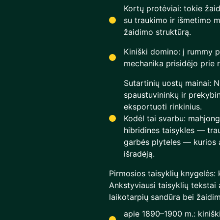
Kortų protėviai: tokie ža
su traukimo ir išmetimo mod
žaidimo struktūrą.
Kiniški domino: į rummy p
mechanika prisidėjo prie r
Sutartinių uostų mainai: 
spaustuvininkų ir prekybini
eksportuoti rinkinius.
Kodėl tai svarbu: mahjong
hibridines taisykles — tra
garbės plyteles — kurios 
išradėją.
Pirmosios taisyklių knygelės:
Ankstyviausi taisyklių tekstai
laikotarpių sandūra bei žaid
apie 1890–1900 m.: kiniš