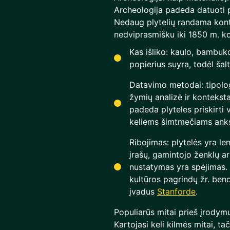
Archeologija padeda datuoti pl
Nedaug plytelių randama kont
nedviprasmišku iki 1850 m. k
Kas išliko: kaulo, bambuko
popierius suyra, todėl šal
Datavimo metodai: tipologij
žymių analizė ir konteksta
padeda plyteles priskirti 
keliems šimtmečiams anks
Ribojimas: plytelės yra l
įrašų, gamintojo ženklų a
nustatymas yra spėjimas. 
kultūros pagrindų žr. be
įvadus
Stanforde
.
Populiarūs mitai prieš įrodymu
Kartojasi keli kilmės mitai, t