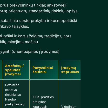
rūs prekybininkų tinklai; ankstyvieji
ortą orientuotų standartinių rinkinių lopšys.
 sutartinio uosto prekyba ir kosmopolitiški
ifikavo taisykles.
i ryšiai ir kortų žaidimų tradicijos, nors
klių minėjimų mažiau.
yginti (orientuojantis į įrodymus)
Artefaktų /
Pavyzdiniai
Įrodymų
spaudos
šaltiniai
stiprumas
įrodymai
Dėžutėse
esantys
rinkiniai su
XX a. pradžios
Ningbo
prekybos
prekybininkų
katalogai;
Vidutinis–