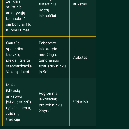
ženklais;
sutartinių
aukštas
stilistinis
uostų
ankstyvųjų
laikraščiai
bambuko /
simbolių šriftų
nuoseklumas
Gausūs
Babcocko
spausdinti
laikotarpio
taisyklių
medžiaga;
Aukštas
įdėklai; greita
Šanchajaus
standartizacija
spaustuvininkų
Vakarų rinkai
įrašai
Mažiau
išlikusių
Regioniniai
ankstyvų
laikraščiai;
įdėklų; stiprūs
Vidutinis
prekybininkų
ryšiai su kortų
žinynai
žaidimų
tradicija