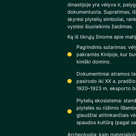
dinastijoje yra vėlyva ir, palyg
dokumentuota. Supratimas, iš 
skyrėsi plytelių simboliai, ran
vystėsi šiuolaikinis žaidimas.
Ką iš tikrųjų žinome apie mah
Pagrindinis sutarimas: vėl
pakrantės Kinijoje, kur bu
kiniški domino.
Dokumentiniai atramos ta
pasirodo iki XX a. pradžio
1920–1923 m. eksporto 
Plytelių ekosistema: stan
plytelės su rūšimis (Bambu
glaudžiai atitinkančiais vė
spaudos kultūrą (pagal s
Archeologija: kaip materialioji