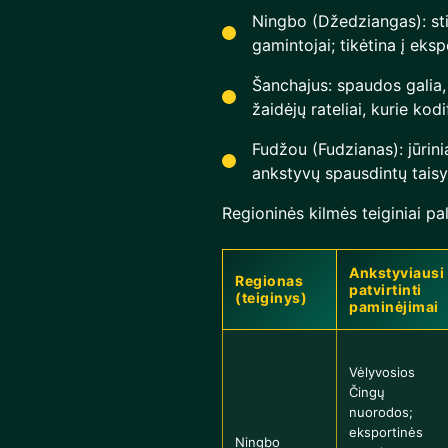
Ningbo (Džedziangas): stip
gamintojai; tikėtina į eksp
Šanchajus: spaudos galia,
žaidėjų rateliai, kurie kod
Fudžou (Fudzianas): jūrinia
ankstyvų spausdintų taisy
Regioninės kilmės teiginiai pal
Ankstyviausi
Regionas
patvirtinti
(teiginys)
paminėjimai
Vėlyvosios
Čingų
nuorodos;
eksportinės
Ningbo