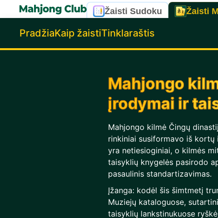
Žaisti Sudoku
Žaisti 
Pradžia
Kaip žaisti
Tinklaraštis
Mahjongo kilmė
įrodymai ir ta
Mahjongo kilmė Čingų dinastijo
rinkiniai susiformavo iš kort
yra netiesioginiai, o kilmės m
taisyklių knygelės pasirodo 
pasaulinis standartizavimas.
Įžanga: kodėl šis šimtmetį tr
Muziejų kataloguose, sutartin
taisyklių lankstinukuose ryšk