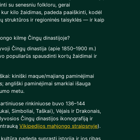
inti su senesniu folkloru, gerai
kur kilo žaidimas, padeda paaiškinti, kodėl
kų struktūros ir regioninės taisyklės — ir kaip
jongo kilmę Čingų dinastijoje?
yvoji Čingų dinastija (apie 1850–1900 m.)
vo populiarūs spausdinti kortų žaidimai ir
škai: kiniški maque/majiang paminėjimai
s; angliški paminėjimai smarkiai išauga
bumo metu.
dartiniuose rinkiniuose buvo 136–144
kai, Simboliai, Taškai), Vėjais ir Drakonais,
lyvosios Čingų dinastijos ikonografiją ir
antrauką
Vikipedijos mahjongo straipsnyje
).
 kultūra padeda suprasti istoriją ir jos ribas