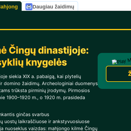
Mahjong
Daugiau žaidimų
 Čingų dinastijoje:
isyklių knygelės
Ž
je siekia XIX a. pabaigą, kai plytelių
ų ir domino žaidimų. Archeologiniai duomenys
itams trūksta pirminių įrodymų. Pirmosios
apie 1900–1920 m., o 1920 m. prasideda
unkantis ginčas svarbus
ių uostų laikraščiuose ir ankstyvuosiuose
ėja nuoseklus vaizdas: mahjongo kilmė Čingų