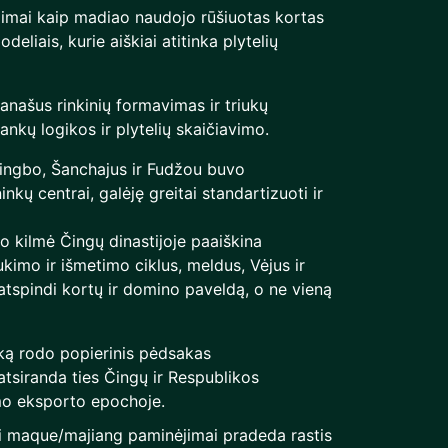
idimai kaip madiao naudojo rūšiuotas kortas
eliais, kurie aiškiai atitinka plytelių
anašus rinkinių formavimas ir triukų
ankų logikos ir plytelių skaičiavimo.
Ningbo, Šanchajus ir Fudžou buvo
nkų centrai, galėję greitai standartizuoti ir
o kilmė Čingų dinastijoje paaiškina
ukimo ir išmetimo ciklus, meldus, Vėjus ir
atspindi kortų ir domino paveldą, o ne vieną
 ką rodo popierinis pėdsakas
 atsiranda ties Čingų ir Respublikos
imo eksporto epochoje.
ki maque/majiang paminėjimai pradeda rastis