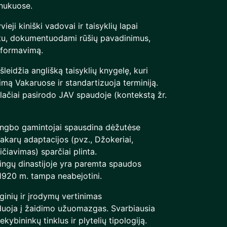
inukuose.
eji kiniški vadovai ir taisyklių lapai
stu, dokumentuodami rūšių pavadinimus,
s formavimą.
šleidžia anglišką taisyklių knygelę, kuri
mą Vakaruose ir standartizuoja terminiją.
lačiai pasirodo JAV spaudoje (kontekstą žr.
Ningbo gamintojai spausdina dėžutėse
Vakarų adaptacijos (pvz., Džokeriai,
čiavimas) sparčiai plinta.
ingų dinastijoje yra paremta spaudos
–1920 m. tampa neabejotini.
iginių ir įrodymų vertinimas
nduoja į žaidimo užuomazgas. Svarbiausia
kybininkų tinklus ir plytelių tipologiją.