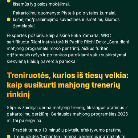
išsamūs lygiosios mokėjimai.
Pakartojimų duomenys: Plytelė po plytelės žurnalai,
laimėjimo/pralaimėjimo suvestinės ir išmetimų šilumos
žemėlapiai.
Ekspertės požiūris: kaip aiškina Erika Yamada, WRC
sertifikuota Riichi instruktorė iš Pacific Riichi Dojo: „Gera riichi
mahjong programėlė moko per trintį. Aiškus furiten
grįžtamasis ryšys ir po rankos pateikiami yaku suskirstymai
kiekvieną klaidą paverčia pamoka.“
Treniruotės, kurios iš tiesų veikia:
kaip susikurti mahjong trenerių
rinkinį
Stiprūs žaidėjai derina mahjong trenerį, tikslingus pratimus ir
pakartojimų peržiūrą. Geriausios mahjong programėlės 2026
m. tai palengvina.
Pradėkite nuo 10 minučių plytelių efektyvumo pratimų.
Treniruokitės 1-shanten į tempai perėjimus ir atpažinkite