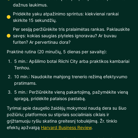
dažnus laukimus.
Pridėkite yaku atpažinimo sprintus: kiekvienai rankai
skirkite 15 sekundžių.
Per sesiją peržiūrėkite tris pralaimėtas rankas. Paklauskite
savęs: kokias saugias plyteles ignoravau? Ar buvau
furiten? Ar pervertinau dora?
Praktinė rutina (20 minučių, 5 dienas per savaitę):
5 min.: Apšilimo botai Riichi City arba praktikos kambariai
Tenhou.
10 min.: Naudokite mahjong trenerio režimą efektyvumo
pratimams.
5 min.: Peržiūrėkite vieną pakartojimą, pažymėkite vieną
spragą, pridėkite pataisos pastabą.
Tyrimai apie daugelio žaidėjų mokymosi naudą dera su šiuo
požiūriu; platformos su stipriais socialiniais ciklais ir
grįžtamuoju ryšiu skatina greitesnį tobulėjimą. Žr. tinklo
efektų apžvalgą
Harvard Business Review
.