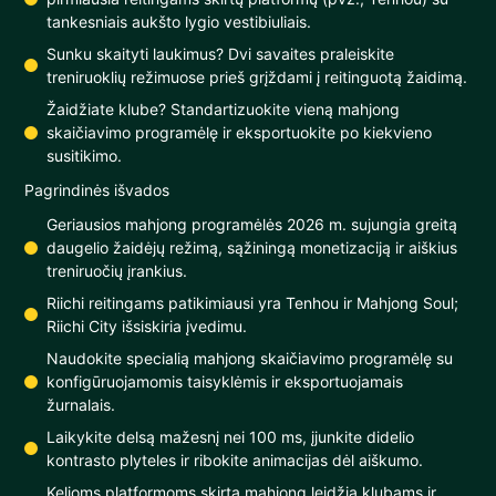
tankesniais aukšto lygio vestibiuliais.
Sunku skaityti laukimus? Dvi savaites praleiskite
treniruoklių režimuose prieš grįždami į reitinguotą žaidimą.
Žaidžiate klube? Standartizuokite vieną mahjong
skaičiavimo programėlę ir eksportuokite po kiekvieno
susitikimo.
Pagrindinės išvados
Geriausios mahjong programėlės 2026 m. sujungia greitą
daugelio žaidėjų režimą, sąžiningą monetizaciją ir aiškius
treniruočių įrankius.
Riichi reitingams patikimiausi yra Tenhou ir Mahjong Soul;
Riichi City išsiskiria įvedimu.
Naudokite specialią mahjong skaičiavimo programėlę su
konfigūruojamomis taisyklėmis ir eksportuojamais
žurnalais.
Laikykite delsą mažesnį nei 100 ms, įjunkite didelio
kontrasto plyteles ir ribokite animacijas dėl aiškumo.
Kelioms platformoms skirta mahjong leidžia klubams ir