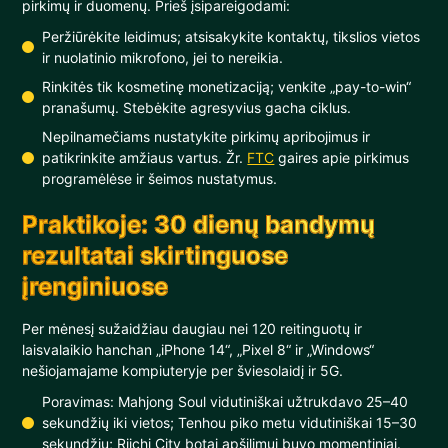
pirkimų ir duomenų. Prieš įsipareigodami:
Peržiūrėkite leidimus; atsisakykite kontaktų, tikslios vietos
ir nuolatinio mikrofono, jei to nereikia.
Rinkitės tik kosmetinę monetizaciją; venkite „pay-to-win“
pranašumų. Stebėkite agresyvius gacha ciklus.
Nepilnamečiams nustatykite pirkimų apribojimus ir
patikrinkite amžiaus vartus. Žr.
FTC
gaires apie pirkimus
programėlėse ir šeimos nustatymus.
Praktikoje: 30 dienų bandymų
rezultatai skirtinguose
įrenginiuose
Per mėnesį sužaidžiau daugiau nei 120 reitinguotų ir
laisvalaikio hanchan „iPhone 14“, „Pixel 8“ ir „Windows“
nešiojamajame kompiuteryje per šviesolaidį ir 5G.
Poravimas: Mahjong Soul vidutiniškai užtrukdavo 25–40
sekundžių iki vietos; Tenhou piko metu vidutiniškai 15–30
sekundžių; Riichi City botai apšilimui buvo momentiniai.