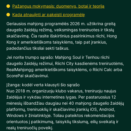
Pažangus mokymasis: duomenys, botai ir teorija
Kada atnaujinti ar pakeisti programėlę
Geriausios mahjong programėlės 2026 m. užtikrina greitą
daugelio žaidėjų režimą, veiksmingas treniruotes ir tikslų
skaičiavimą. Čia rasite išskirtinius pasirinkimus riichi, Hong
Kong ir amerikietiškoms taisyklėms, taip pat įrankius,
padedančius tiksliai sekti taškus.
Jei norite trumpo sąrašo: Mahjong Soul ir Tenhou riichi
daugelio žaidėjų režimui, Riichi City kasdienėms treniruotėms,
RealMahjongg amerikietiškoms taisyklėms, o Riichi Calc arba
ScorePal skaičiavimui.
Įžanga: kodėl verta klausyti šio sąrašo
Nuo 2018 m. organizuoju klubo vakarus, treniruoju naujus
žaidėjus ir vykdau internetines lygas. Per pastaruosius 12
mėnesių išbandžiau daugiau nei 40 mahjong daugelio žaidėjų
platformų, treniruoklių ir skaičiavimo įrankių iOS, Android,
Windows ir žiniatinklyje. Toliau pateiktos rekomendacijos
orientuotos į patikimumą, taisyklių tikslumą, eilių sveikatą ir
realų treniruočių poveikį.