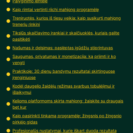
Palyginimo lentelė
Kaip rimtai vertinti riichi mahjong programėlę
Treniruotės, kurios iš tiesų veikia: kaip susikurti mahjong
trenerių rinkinį
Tikslūs skaičiavimo įrankiai ir skaičiuoklės, kuriais galite
pasitikėti
Našumas ir delsimas: paslėptas įgūdžių stiprintuvas
Saugumas, privatumas ir monetizacija: ką priimti ir ko
vengti
Praktikoje: 30 dienų bandymų rezultatai skirtinguose
įrenginiuose
Kodėl daugelio žaidėjų režimas svarbus tobulėjimui ir
išlaikymui
Kelioms platformoms skirta mahjong: žaiskite su draugais
bet kur
Kaip pasirinkti tinkamą programėlę: žingsnis po žingsnio
pirkėjo gidas
Profesionalūs nustatymai, kurie iškart duoda rezultatą