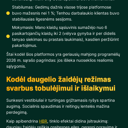
Stabilumas: Gedimų dažnis visose trijose platformose
buvo mažesnis nei 1 %; Tenhou darbalaukio klientas buvo
stabiliausias ilgesnėms sesijoms.
Mokymasis: Mano klaidų sąsiuvinis sumažėjo nuo 6
pasikartojančių klaidų iki 2 (vėlyva gynyba ir per didelis
tanyao siekimas su prastais laukimais), kasdien peržiūrint
pakartojimus.
Štai kodėl šios platformos yra geriausių mahjong programėlių
2026 m. sąrašo pagrindas: jos išlieka nuoseklios realiomis
sąlygomis.
Kodėl daugelio žaidėjų režimas
svarbus tobulėjimui ir išlaikymui
Sunkesni vestibiuliai ir turtingas grįžtamasis ryšys spartina
augimą. Socialinis spaudimas ir reitingų lentelės mažina
perdegimą.
Kaip apibendrina
HBR
, tinklo efektai didina įsitraukimą:
daugiau žaidėjų reiškia greitesnes eiles, geresnį poravimą ir