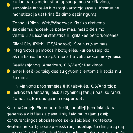
kuriuo paros metu, stipri apsauga nuo sukčiavimo,
sezoninės lentelės ir patogi vartotojo sąsaja. Kosmetinė
monetizacija užtikrina žaidimo sąžiningumą.
Tenhou (Riichi, Web/Windows): Klasika rimtiems
žaidėjams; nuoseklus poravimas, mažo delsimo
vestibiuliai, išsami statistika ir ilgalaikės bendruomenės.
Riichi City (Riichi, iOS/Android): Švelnus įvedimas,
integruotos pamokos ir botų eilės, kurios užsipildo
akimirksniu. Tinka apšilimui arba yaku sekos mokymuisi.
RealMahjongg (American, iOS/Web): Patikimos
amerikietiškos taisyklės su gyvomis lentomis ir socialiniu
žaidimu.
HK Mahjong programėlės (HK taisyklės, iOS/Android):
Ieškokite kambarių, aiškiai žyminčių fanų ribas, su rankų
žurnalais, kuriuos galima eksportuoti.
Kaip pažymėjo Bloomberg ir kiti, mobilieji įrenginiai dabar
generuoja didžiausią pasaulinių žaidimų pajamų dalį;
konkurencingos ekosistemos seka žaidėjus. Kontekste
Reuters ne kartą rašė apie išskirtinį mobiliojo žaidimų augimą
— viena iš priežasčių, kodėl geriausios mahjong programėlės