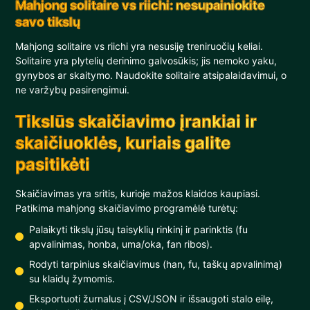
Mahjong solitaire vs riichi: nesupainiokite
savo tikslų
Mahjong solitaire vs riichi yra nesusiję treniruočių keliai.
Solitaire yra plytelių derinimo galvosūkis; jis nemoko yaku,
gynybos ar skaitymo. Naudokite solitaire atsipalaidavimui, o
ne varžybų pasirengimui.
Tikslūs skaičiavimo įrankiai ir
skaičiuoklės, kuriais galite
pasitikėti
Skaičiavimas yra sritis, kurioje mažos klaidos kaupiasi.
Patikima mahjong skaičiavimo programėlė turėtų:
Palaikyti tikslų jūsų taisyklių rinkinį ir parinktis (fu
apvalinimas, honba, uma/oka, fan ribos).
Rodyti tarpinius skaičiavimus (han, fu, taškų apvalinimą)
su klaidų žymomis.
Eksportuoti žurnalus į CSV/JSON ir išsaugoti stalo eilę,