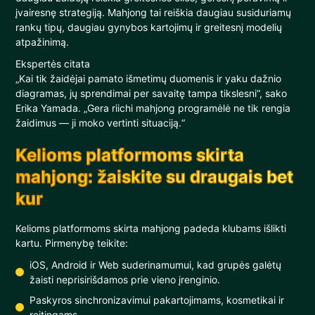
įvairesnę strategiją. Mahjong tai reiškia daugiau susiduriamų
rankų tipų, daugiau gynybos kartojimų ir greitesnį modelių
atpažinimą.
Ekspertės citata
„Kai tik žaidėjai pamato išmetimų duomenis ir yaku dažnio
diagramas, jų sprendimai per savaitę tampa tikslesni“, sako
Erika Yamada. „Gera riichi mahjong programėlė ne tik rengia
žaidimus — ji moko vertinti situaciją.“
Kelioms platformoms skirta
mahjong: žaiskite su draugais bet
kur
Kelioms platformoms skirta mahjong padeda klubams išlikti
kartu. Pirmenybę teikite:
iOS, Android ir Web suderinamumui, kad grupės galėtų
žaisti neprisirišdamos prie vieno įrenginio.
Paskyros sinchronizavimui pakartojimams, kosmetikai ir
reitingams.