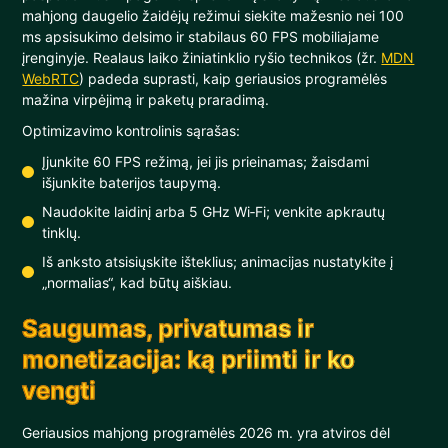
mahjong daugelio žaidėjų režimui siekite mažesnio nei 100
ms apsisukimo delsimo ir stabilaus 60 FPS mobiliajame
įrenginyje. Realaus laiko žiniatinklio ryšio technikos (žr.
MDN
WebRTC
) padeda suprasti, kaip geriausios programėlės
mažina virpėjimą ir paketų praradimą.
Optimizavimo kontrolinis sąrašas:
Įjunkite 60 FPS režimą, jei jis prieinamas; žaisdami
išjunkite baterijos taupymą.
Naudokite laidinį arba 5 GHz Wi‑Fi; venkite apkrautų
tinklų.
Iš anksto atsisiųskite išteklius; animacijas nustatykite į
„normalias“, kad būtų aiškiau.
Saugumas, privatumas ir
monetizacija: ką priimti ir ko
vengti
Geriausios mahjong programėlės 2026 m. yra atviros dėl