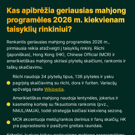
Kas apibrėžia geriausias mahjong
programėles 2026 m. kiekvienam
taisyklių rinkiniui?
Renkantis geriausias mahjong programėles 2026 m.,
pirmiausia reikia atsižvelgti į taisyklių rinkinį. Riichi
(japoniškas), Hong Kong (HK), Chinese Official (MCR) ir
amerikietiškas mahjong skiriasi plytelių skaičiumi, rankomis ir
taškų skaičiavimu.
Riichi naudoja 34 plytelių tipus, 136 plyteles ir yaku
pagrįstą skaičiavimą su riichi, dora ir furiten. Variacijų
apžvalgą rasite
Wikipedia
.
Amerikietiškas mahjong naudoja lentynėles, jokerius ir
kasmetinę kortelę su fiksuotomis rankomis (pvz.,
NMJL/AMJA), todėl strategija keičiasi kiekvieną sezoną.
MCR akcentuoja meldų/rankos derinius ir fanų skaičių; HK
yra paprastesnis ir pasižymi greitais raundais.
Kriterijai, kuriuos taikau geriausioms mahjong programėlėms