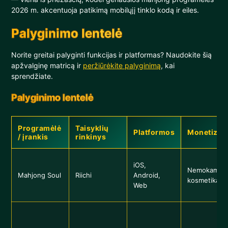
2026 m. akcentuoja patikimą mobilųjį tinklo kodą ir eiles.
Palyginimo lentelė
Norite greitai palyginti funkcijas ir platformas? Naudokite šią
apžvalginę matricą ir
peržiūrėkite palyginimą
, kai
sprendžiate.
Palyginimo lentelė
Programėlė
Taisyklių
Platformos
Monetizaci
/ įrankis
rinkinys
iOS,
Nemokama 
Mahjong Soul
Riichi
Android,
kosmetika
Web