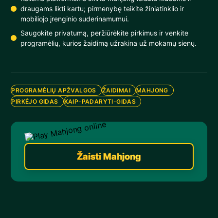
draugams likti kartu; pirmenybę teikite žiniatinklio ir
mobiliojo įrenginio suderinamumui.
Saugokite privatumą, peržiūrėkite pirkimus ir venkite
programėlių, kurios žaidimą užrakina už mokamų sienų.
PROGRAMĖLIŲ APŽVALGOS
ŽAIDIMAI
MAHJONG
PIRKĖJO GIDAS
KAIP-PADARYTI-GIDAS
Žaisti Mahjong