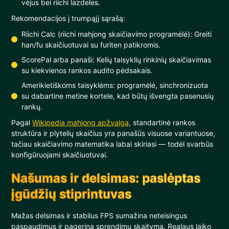
vėjus bei riichi lazdeles.
Rekomendacijos į trumpąjį sąrašą:
Riichi Calc (riichi mahjong skaičiavimo programėlė): Greiti
han/fu skaičiuotuvai su furiten patikromis.
ScorePal arba panaši: Kelių taisyklių rinkinių skaičiavimas
su kiekvienos rankos audito pėdsakais.
Amerikietiškoms taisyklėms: programėlė, sinchronizuota
su dabartine metine kortele, kad būtų išvengta pasenusių
rankų.
Pagal
Wikipedia mahjong apžvalgą
, standartinė rankos
struktūra ir plytelių skaičius yra panašūs visuose variantuose,
tačiau skaičiavimo matematika labai skiriasi — todėl svarbūs
konfigūruojami skaičiuotuvai.
Našumas ir delsimas: paslėptas
įgūdžių stiprintuvas
Mažas delsimas ir stabilus FPS sumažina neteisingus
paspaudimus ir pagerina sprendimų skaitymą. Realaus laiko