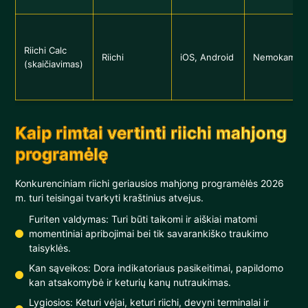
Riichi Calc
Riichi
iOS, Android
Nemokama
(skaičiavimas)
Kaip rimtai vertinti riichi mahjong
programėlę
Konkurenciniam riichi geriausios mahjong programėlės 2026
m. turi teisingai tvarkyti kraštinius atvejus.
Furiten valdymas: Turi būti taikomi ir aiškiai matomi
momentiniai apribojimai bei tik savarankiško traukimo
taisyklės.
Kan sąveikos: Dora indikatoriaus pasikeitimai, papildomo
kan atsakomybė ir keturių kanų nutraukimas.
Lygiosios: Keturi vėjai, keturi riichi, devyni terminalai ir