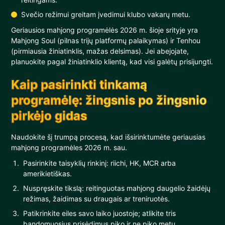
Svečio režimui greitam įvedimui klubo vakarų metu.
Geriausios mahjong programėlės 2026 m. šioje srityje yra
Mahjong Soul (pilnas trijų platformų palaikymas) ir Tenhou
(pirmiausia žiniatinklis, mažas delsimas). Jei abejojate,
planuokite pagal žiniatinklio klientą, kad visi galėtų prisijungti.
Kaip pasirinkti tinkamą
programėlę: žingsnis po žingsnio
pirkėjo gidas
Naudokite šį trumpą procesą, kad išsirinktumėte geriausias
mahjong programėles 2026 m. sau.
Pasirinkite taisyklių rinkinį: riichi, HK, MCR arba
amerikietiškas.
Nuspręskite tikslą: reitinguotas mahjong daugelio žaidėjų
režimas, žaidimas su draugais ar treniruotės.
Patikrinkite eiles savo laiko juostoje; atlikite tris
bandomuosius prisėdimus piko ir ne piko metu.