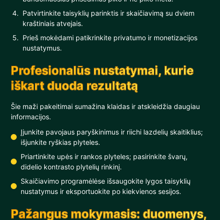
Patvirtinkite taisyklių parinktis ir skaičiavimą su dviem
kraštiniais atvejais.
Prieš mokėdami patikrinkite privatumo ir monetizacijos
nustatymus.
Profesionalūs nustatymai, kurie
iškart duoda rezultatą
Šie maži pakeitimai sumažina klaidas ir atskleidžia daugiau
informacijos.
Įjunkite pavojaus paryškinimus ir riichi lazdelių skaitiklius;
išjunkite ryškias plyteles.
Priartinkite upės ir rankos plyteles; pasirinkite švarų,
didelio kontrasto plytelių rinkinį.
Skaičiavimo programėlėse išsaugokite lygos taisyklių
nustatymus ir eksportuokite po kiekvienos sesijos.
Pažangus mokymasis: duomenys,