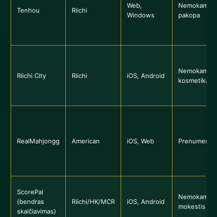
Web,
Nemokama +
Tenhou
Riichi
Windows
pakopa
Nemokama 
Riichi City
Riichi
iOS, Android
kosmetika
RealMahjongg
American
iOS, Web
Prenumerat
ScorePal
Nemokama/vi
(bendras
Riichi/HK/MCR
iOS, Android
mokestis
skaičiavimas)