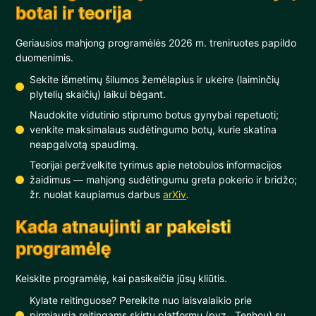
botai ir teorija
Geriausios mahjong programėlės 2026 m. treniruotes papildo
duomenimis.
Sekite išmetimų šilumos žemėlapius ir ukeire (laiminčių
plytelių skaičių) laikui bėgant.
Naudokite vidutinio stiprumo botus gynybai repetuoti;
venkite maksimalaus sudėtingumo botų, kurie skatina
neapgalvotą spaudimą.
Teorijai peržvelkite tyrimus apie netobulos informacijos
žaidimus — mahjong sudėtingumu greta pokerio ir bridžo;
žr. nuolat kaupiamus darbus
arXiv
.
Kada atnaujinti ar pakeisti
programėlę
Keiskite programėlę, kai pasikeičia jūsų kliūtis.
Kylate reitinguose? Pereikite nuo laisvalaikio prie
pirmiausia reitingams skirtų platformų (pvz., Tenhou) su