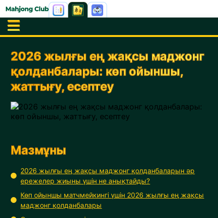
2026 жылғы ең жақсы маджонг
қолданбалары: көп ойыншы,
жаттығу, есептеу
Мазмұны
2026 жылғы ең жақсы маджонг қолданбаларын әр
ережелер жиыны үшін не анықтайды?
Көп ойыншы матчмейкингі үшін 2026 жылғы ең жақсы
маджонг қолданбалары