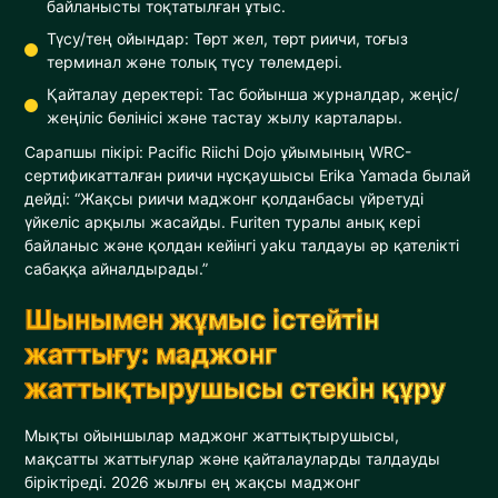
байланысты тоқтатылған ұтыс.
Түсу/тең ойындар: Төрт жел, төрт риичи, тоғыз
терминал және толық түсу төлемдері.
Қайталау деректері: Тас бойынша журналдар, жеңіс/
жеңіліс бөлінісі және тастау жылу карталары.
Сарапшы пікірі: Pacific Riichi Dojo ұйымының WRC-
сертификатталған риичи нұсқаушысы Erika Yamada былай
дейді: “Жақсы риичи маджонг қолданбасы үйретуді
үйкеліс арқылы жасайды. Furiten туралы анық кері
байланыс және қолдан кейінгі yaku талдауы әр қателікті
сабаққа айналдырады.”
Шынымен жұмыс істейтін
жаттығу: маджонг
жаттықтырушысы стекін құру
Мықты ойыншылар маджонг жаттықтырушысы,
мақсатты жаттығулар және қайталауларды талдауды
біріктіреді. 2026 жылғы ең жақсы маджонг