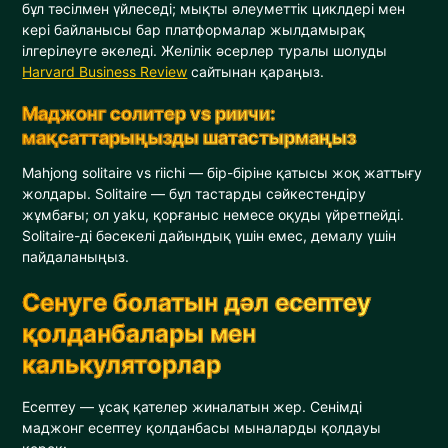
бұл тәсілмен үйлеседі; мықты әлеуметтік циклдері мен
кері байланысы бар платформалар жылдамырақ
ілгерілеуге әкеледі. Желілік әсерлер туралы шолуды
Harvard Business Review
сайтынан қараңыз.
Маджонг солитер vs риичи:
мақсаттарыңызды шатастырмаңыз
Mahjong solitaire vs riichi — бір-біріне қатысы жоқ жаттығу
жолдары. Solitaire — бұл тастарды сәйкестендіру
жұмбағы; ол yaku, қорғаныс немесе оқуды үйретпейді.
Solitaire-ді бәсекелі дайындық үшін емес, демалу үшін
пайдаланыңыз.
Сенуге болатын дәл есептеу
қолданбалары мен
калькуляторлар
Есептеу — ұсақ қателер жиналатын жер. Сенімді
маджонг есептеу қолданбасы мыналарды қолдауы