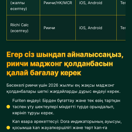
(жалпы
Риичи/HK/MCR
iOS, Android
Тегін/
есептеу)
Riichi Calc
Риичи
iOS, Android
Тегін
(есептеу)
Егер сіз шындап айналыссаңыз,
риичи маджонг қолданбасын
қалай бағалау керек
Бәсекелі риичи үшін 2026 жылғы ең жақсы маджонг
қолданбалары шеткі жағдайларды дұрыс өңдеуі керек.
Furiten өңдеуі: Бірден бұғаттау және тек өзің тартқан
таспен ұту шектеулері міндетті түрде орындалып,
көрініп тұруы керек.
Kan өзара әрекеттесуі: Dora индикаторының ауысуы,
қосымша kan жауапкершілігі және төрт kan-ға