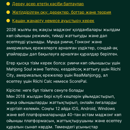
Дереу әсер ететін кәсіби баптаулар
Жетілдірілген оқу: деректер, боттар және теория
Қашан жаңарту немесе ауыстыру керек
2026 жылғы ең жақсы маджонг қолданбалары жылдам
көп ойыншы режимін, тиімді жаттығуды және дәл
есептеуді ұсынады. Мұнда риичи, Гонконг және
америкалық ережелерге арналған үздіктер, сондай-ақ
ұпайларды дәл бақылауға арналған құралдар берілген.
Егер қысқа тізім керек болса: риичи көп ойыншысы үшін
Mahjong Soul және Tenhou, кездейсоқ жаттығу үшін Riichi
City, америкалық ережелер үшін RealMahjongg, ал
есептеу үшін Riichi Calc немесе ScorePal.
Кіріспе: неге бұл тізімге сенуге болады
Мен 2018 жылдан бері клуб кештерін ұйымдастырып,
жаңа ойыншыларды жаттықтырып, онлайн лигаларды
жүргізіп келемін. Соңғы 12 айда iOS, Android, Windows
және веб платформаларында 40-тан астам маджонг көп
ойыншы платформасын, жаттықтырушыны және есептеу
құралын сынап көрдім. Төмендегі ұсыныстар