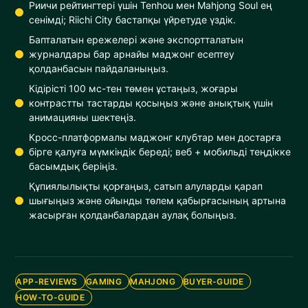
Риичи рейтингтері үшін Tenhou мен Mahjong Soul ең
сенімді; Riichi City бастапқы үйретуде үздік.
Бапталатын ережелері және экспортталатын
журналдары бар арнайы маджонг есептеу
қолданбасын пайдаланыңыз.
Кідірісті 100 мс-тен төмен ұстаңыз, жоғары
контрастты тастарды қосыңыз және анықтық үшін
анимацияны шектеңіз.
Кросс-платформалы маджонг клубтар мен достарға
бірге қалуға мүмкіндік береді; веб + мобильді теңдікке
басымдық беріңіз.
Құпиялылықты қорғаңыз, сатып алуларды қарап
шығыңыз және ойынды төлем қабырғасының артына
жасырған қолданбалардан аулақ болыңыз.
APP-REVIEWS
GAMING
MAHJONG
BUYER-GUIDE
HOW-TO-GUIDE