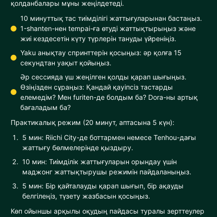
қолданбалары мұны жеңілдетеді.
10 минуттық тас тиімділігі жаттығуларынан бастаңыз.
1-shanten-нен tempai-ға өтуді жаттықтырыңыз және
жиі кездесетін күту түрлерін тануды үйреніңіз.
Yaku анықтау спринттерін қосыңыз: әр қолға 15
секундтан уақыт қойыңыз.
Әр сессияда үш жеңілген қолды қарап шығыңыз.
Өзіңізден сұраңыз: Қандай қауіпсіз тастарды
елемедім? Мен furiten-де болдым ба? Dora-ны артық
бағаладым ба?
Практикалық режим (20 минут, аптасына 5 күн):
5 мин: Riichi City-де боттармен немесе Tenhou-дағы
жаттығу бөлмелерінде қыздыру.
10 мин: Тиімділік жаттығуларын орындау үшін
маджонг жаттықтырушы режимін пайдаланыңыз.
5 мин: Бір қайталауды қарап шығып, бір ақауды
белгілеңіз, түзету жазбасын қосыңыз.
Көп ойыншы арқылы оқудың пайдасы туралы зерттеулер