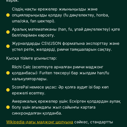
керек:
Сіздің нақты ережелер жиыныңызды және
опцияларыңызды қолдау (fu дөңгелектеу, honba,
uma/oka, fan шектері).
Аралық математиканы (han, fu, ұпай дөңгелектеу) қате
белгілерімен көрсету.
Журналдарды CSV/JSON форматына экспорттау және
үстел ретін, желдерді, риичи таяқшаларын сақтау.
Қысқа тізімге ұсыныстар:
Riichi Calc (есептеуге арналған риичи маджонг
қолданбасы): Furiten тексеруі бар жылдам han/fu
калькуляторлары.
ScorePal немесе ұқсас: Әр қолға аудит ізі бар көп
ережелі есептеу.
Америкалық ережелер үшін: Ескірген қолдардан аулақ
болу үшін ағымдағы жыл сайынғы картаға
синхрондалған қолданба.
Wikipedia-дағы маджонг шолуына
сәйкес, стандартты