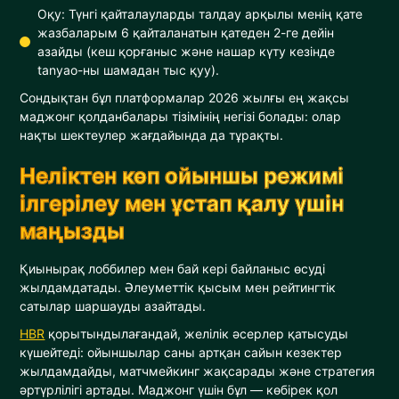
Оқу: Түнгі қайталауларды талдау арқылы менің қате
жазбаларым 6 қайталанатын қатеден 2-ге дейін
азайды (кеш қорғаныс және нашар күту кезінде
tanyao-ны шамадан тыс қуу).
Сондықтан бұл платформалар 2026 жылғы ең жақсы
маджонг қолданбалары тізімінің негізі болады: олар
нақты шектеулер жағдайында да тұрақты.
Неліктен көп ойыншы режимі
ілгерілеу мен ұстап қалу үшін
маңызды
Қиынырақ лоббилер мен бай кері байланыс өсуді
жылдамдатады. Әлеуметтік қысым мен рейтингтік
сатылар шаршауды азайтады.
HBR
қорытындылағандай, желілік әсерлер қатысуды
күшейтеді: ойыншылар саны артқан сайын кезектер
жылдамдайды, матчмейкинг жақсарады және стратегия
әртүрлілігі артады. Маджонг үшін бұл — көбірек қол