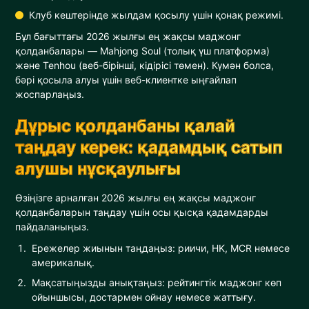
Клуб кештерінде жылдам қосылу үшін қонақ режимі.
Бұл бағыттағы 2026 жылғы ең жақсы маджонг
қолданбалары — Mahjong Soul (толық үш платформа)
және Tenhou (веб-бірінші, кідірісі төмен). Күмән болса,
бәрі қосыла алуы үшін веб-клиентке ыңғайлап
жоспарлаңыз.
Дұрыс қолданбаны қалай
таңдау керек: қадамдық сатып
алушы нұсқаулығы
Өзіңізге арналған 2026 жылғы ең жақсы маджонг
қолданбаларын таңдау үшін осы қысқа қадамдарды
пайдаланыңыз.
Ережелер жиынын таңдаңыз: риичи, HK, MCR немесе
америкалық.
Мақсатыңызды анықтаңыз: рейтингтік маджонг көп
ойыншысы, достармен ойнау немесе жаттығу.