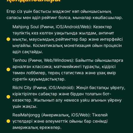
Егер сіз үшін бастысы маджонг көп ойыншысының
сапасы мен әділ рейтинг болса, мыналар көшбасшылар.
Mahjong Soul (Риичи, iOS/Android/Web): Кезектер
тәуліктің кез келген уақытында жылдам, античит
мықты, маусымдық рейтингтер бар және интерфейсі
ыңғайлы. Косметикалық монетизация ойын процесін
әділ сақтайды.
Tenhou (Риичи, Web/Windows): Байыпты ойыншыларға
арналған классика; матчмейкингі тұрақты, кідірісі
төмен лоббилер, терең статистика және ұзақ өмір
сүретін қауымдастықтар.
Riichi City (Риичи, iOS/Android): Жеңіл бастапқы үйрету,
кіріктірілген сабақтар және бірден толатын бот-
кезектер. Жылынып алу немесе yaku ағынын үйрену
үшін жақсы.
RealMahjongg (Америкалық, iOS/Web): Тікелей
үстелдері және әлеуметтік ойыны бар сенімді
америкалық ережелер.