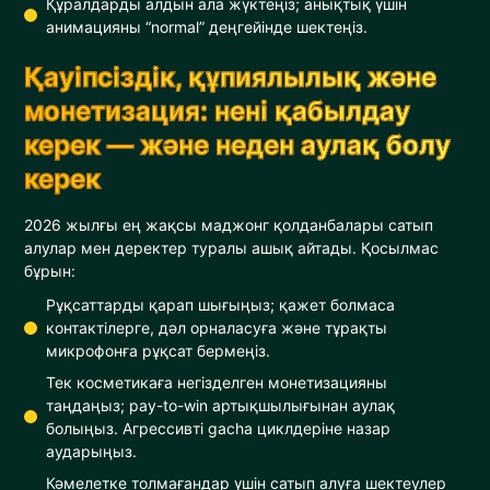
Құралдарды алдын ала жүктеңіз; анықтық үшін
анимацияны “normal” деңгейінде шектеңіз.
Қауіпсіздік, құпиялылық және
монетизация: нені қабылдау
керек — және неден аулақ болу
керек
2026 жылғы ең жақсы маджонг қолданбалары сатып
алулар мен деректер туралы ашық айтады. Қосылмас
бұрын:
Рұқсаттарды қарап шығыңыз; қажет болмаса
контактілерге, дәл орналасуға және тұрақты
микрофонға рұқсат бермеңіз.
Тек косметикаға негізделген монетизацияны
таңдаңыз; pay-to-win артықшылығынан аулақ
болыңыз. Агрессивті gacha циклдеріне назар
аударыңыз.
Кәмелетке толмағандар үшін сатып алуға шектеулер