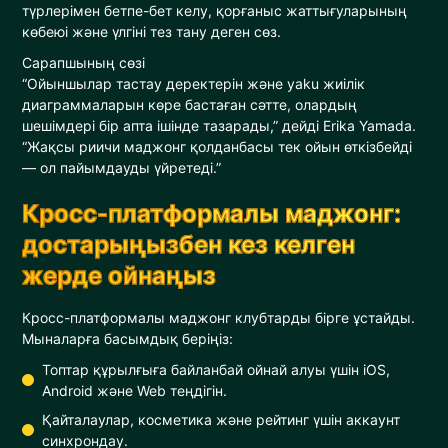
түрлерімен бетпе-бет келу, қорғаныс жаттығуларының
көбеюі және үлгіні тез тану деген сөз.
Сарапшының сөзі
“Ойыншылар тастау деректерін және yaku жиілік
диаграммаларын көре бастаған сәтте, олардың
шешімдері бір апта ішінде тазарады,” дейді Erika Yamada.
“Жақсы риичи маджонг қолданбасы тек ойын өткізбейді
— ол пайымдауды үйретеді.”
Кросс-платформалы маджонг:
достарыңызбен кез келген
жерде ойнаңыз
Кросс-платформалы маджонг клубтарды бірге ұстайды.
Мыналарға басымдық беріңіз:
Топтар құрылғыға байланбай ойнай алуы үшін iOS,
Android және Web теңдігін.
Қайталаулар, косметика және рейтинг үшін аккаунт
синхрондау.