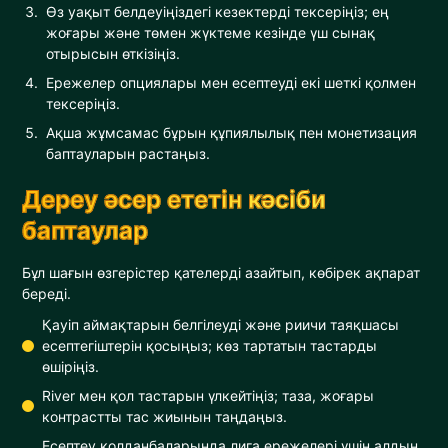
Өз уақыт белдеуіңіздегі кезектерді тексеріңіз; ең
жоғары және төмен жүктеме кезінде үш сынақ
отырысын өткізіңіз.
Ережелер опциялары мен есептеуді екі шеткі қолмен
тексеріңіз.
Ақша жұмсамас бұрын құпиялылық пен монетизация
баптауларын растаңыз.
Дереу әсер ететін кәсіби
баптаулар
Бұл шағын өзгерістер қателерді азайтып, көбірек ақпарат
береді.
Қауіп аймақтарын белгілеуді және риичи таяқшасы
есептегіштерін қосыңыз; көз тартатын тастарды
өшіріңіз.
River мен қол тастарын үлкейтіңіз; таза, жоғары
контрастты тас жиынын таңдаңыз.
Есептеу қолданбаларында лига ережелері үшін алдын