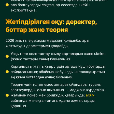
ала баптауларды сақтап, әр сессиядан кейін
экспорттаңыз.
Жетілдірілген оқу: деректер,
боттар және теория
2026 жылғы ең жақсы маджонг қолданбалары
жаттығуды деректермен қолдайды.
Уақыт өте келе тастау жылу карталарын және ukeire
(жеңіс тастары саны) бақылаңыз.
Қорғанысты жаттықтыру үшін орташа күшті боттарды
пайдаланыңыз; абайсыз шабуылды ынталандыратын
ең қиын боттардан аулақ болыңыз.
Теория үшін толық емес ақпарат ойындары туралы
зерттеулерді шолып шығыңыз — маджонг күрделілік
жағынан покер мен бридждің қатарында;
arXiv
сайтында жинақталған ағымдағы жұмыстарды
қараңыз.