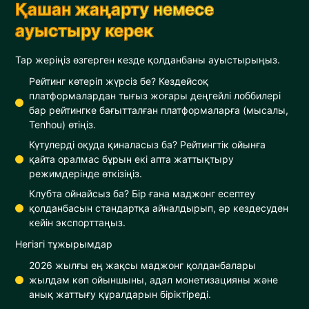
Қашан жаңарту немесе
ауыстыру керек
Тар жеріңіз өзгерген кезде қолданбаны ауыстырыңыз.
Рейтинг көтеріп жүрсіз бе? Кездейсоқ
платформалардан тығыз жоғары деңгейлі лоббилері
бар рейтингке бағытталған платформаларға (мысалы,
Tenhou) өтіңіз.
Күтулерді оқуда қиналасыз ба? Рейтингтік ойынға
қайта оралмас бұрын екі апта жаттықтыру
режимдерінде өткізіңіз.
Клубта ойнайсыз ба? Бір ғана маджонг есептеу
қолданбасын стандартқа айналдырып, әр кездесуден
кейін экспорттаңыз.
Негізгі тұжырымдар
2026 жылғы ең жақсы маджонг қолданбалары
жылдам көп ойыншыны, адал монетизацияны және
анық жаттығу құралдарын біріктіреді.