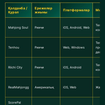
Қолданба /
Ережелер
Платформалар
Моне
Құрал
жиыны
Тегін 
Mahjong Soul
Риичи
iOS, Android, Web
косме
Тегін 
Tenhou
Риичи
Web, Windows
прем
деңге
Тегін 
Riichi City
Риичи
iOS, Android
косме
RealMahjongg
Америкалық
iOS, Web
Жазы
ScorePal