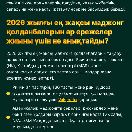
сенімділікке, ережелердің дәлдігіне, кезек жүйесінің
сапасына және нақты жаттығу әсеріне басымдық береді.
2026 жылғы ең жақсы маджонг
қолданбаларын әр ережелер
жиыны үшін не анықтайды?
2026 жылғы ең жақсы маджонг қолданбаларын таңдау
ережелер жиынынан басталады. Риичи (жапон), Гонконг
(HK), Қытайдың ресми ережелері (MCR) және
америкалық маджонгта тастар саны, қолдар және
есептеу жүйесі әртүрлі.
Риичи 34 тас түрін, 136 тасты және риичи, дора,
фуритенге негізделген yaku-есептеуді қолданады.
Нұсқаларға шолу үшін
Wikipedia
қараңыз.
Америкалық маджонгта сөрелер, джокерлер және
бекітілген қолдары бар жыл сайынғы карта (мысалы,
NMJL/AMJA) қолданылады, бұл стратегияны әр
маусымда өзгертеді.