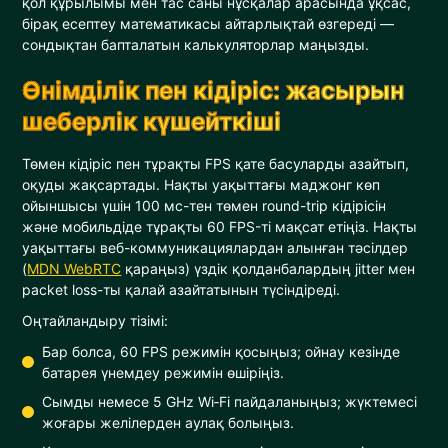
қол құрылымы мен тас саны нұсқалар арасында ұқсас,
бірақ есептеу математикасы айтарлықтай өзгереді —
сондықтан бапталатын калькуляторлар маңызды.
Өнімділік пен кідіріс: жасырын
шеберлік күшейткіші
Төмен кідіріс пен тұрақты FPS қате басуларды азайтып,
оқуды жақсартады. Нақты уақыттағы маджонг көп
ойыншысы үшін 100 мс-тен төмен round-trip кідірісін
және мобильдіде тұрақты 60 FPS-ті мақсат етіңіз. Нақты
уақыттағы веб-коммуникациялардан алынған тәсілдер
(
MDN WebRTC
қараңыз) үздік қолданбалардың jitter мен
packet loss-ты қалай азайтатынын түсіндіреді.
Оңтайландыру тізімі:
Бар болса, 60 FPS режимін қосыңыз; ойнау кезінде
батарея үнемдеу режимін өшіріңіз.
Сымды немесе 5 GHz Wi‑Fi пайдаланыңыз; жүктемесі
жоғары желілерден аулақ болыңыз.