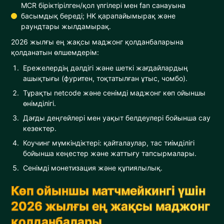
MCR біріктірілген/қол үлгілері мен fan санауына
басымдық береді; HK қарапайымырақ және
раундтары жылдамырақ.
2026 жылғы ең жақсы маджонг қолданбаларына
қолданатын өлшемдерім:
Ережелердің дәлдігі және шеткі жағдайлардың
ашықтығы (фуритен, тоқтатылған ұтыс, чомбо).
Тұрақты netcode және сенімді маджонг көп ойыншы
өнімділігі.
Дағды деңгейлері мен уақыт белдеулері бойынша сау
кезектер.
Коучинг мүмкіндіктері: қайталаулар, тас тиімділігі
бойынша кеңестер және жаттығу тапсырмалары.
Сенімді монетизация және құпиялылық.
Көп ойыншы матчмейкингі үшін
2026 жылғы ең жақсы маджонг
қолданбалары