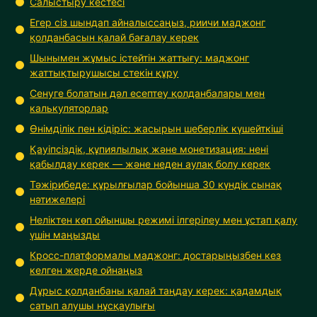
Салыстыру кестесі
Егер сіз шындап айналыссаңыз, риичи маджонг
қолданбасын қалай бағалау керек
Шынымен жұмыс істейтін жаттығу: маджонг
жаттықтырушысы стекін құру
Сенуге болатын дәл есептеу қолданбалары мен
калькуляторлар
Өнімділік пен кідіріс: жасырын шеберлік күшейткіші
Қауіпсіздік, құпиялылық және монетизация: нені
қабылдау керек — және неден аулақ болу керек
Тәжірибеде: құрылғылар бойынша 30 күндік сынақ
нәтижелері
Неліктен көп ойыншы режимі ілгерілеу мен ұстап қалу
үшін маңызды
Кросс-платформалы маджонг: достарыңызбен кез
келген жерде ойнаңыз
Дұрыс қолданбаны қалай таңдау керек: қадамдық
сатып алушы нұсқаулығы