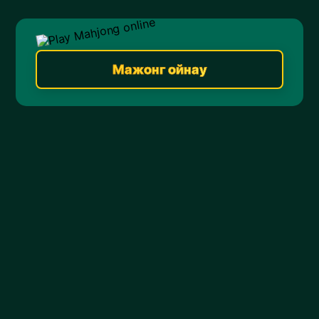
Мажонг ойнау