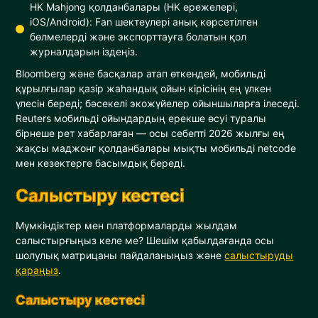
HK Mahjong қолданбалары (HK ережелері,
iOS/Android): Fan шектеулері анық көрсетілген
бөлмелерді және экспорттауға болатын қол
журналдарын іздеңіз.
Bloomberg және басқалар атап өткендей, мобильді
құрылғылар қазір жаһандық ойын кірісінің ең үлкен
үлесін береді; бәсекелі экожүйелер ойыншыларға ілеседі.
Reuters мобильді ойындардың ерекше өсуі туралы
бірнеше рет хабарлаған — осы себепті 2026 жылғы ең
жақсы маджонг қолданбалары мықты мобильді netcode
мен кезектерге басымдық береді.
Салыстыру кестесі
Мүмкіндіктер мен платформаларды жылдам
салыстырғыңыз келе ме? Шешім қабылдағанда осы
шолулық матрицаны пайдаланыңыз және
салыстыруды
қараңыз
.
Салыстыру кестесі