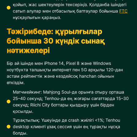
қойып, жас шектеулерін тексеріңіз. Қолданба ішіндегі
сатып алулар мен отбасылық баптаулар бойынша
FTC
нұсқаулығын қараңыз.
Тәжірибеде: құрылғылар
бойынша 30 күндік сынақ
нәтижелері
Бір ай ішінде мен iPhone 14, Pixel 8 және Windows
ноутбукта талшықты интернет пен 5G арқылы 120-дан
астам рейтингтік және кездейсоқ hanchan ойынын
өткіздім.
Матчмейкинг: Mahjong Soul-де орынға отыру орташа
25–40 секунд; Tenhou-да ең жоғары сағаттарда 15–30
секунд; Riichi City боттары қыздыру үшін бірден
қосылды.
Тұрақтылық: Үшеуінде де crash жиілігі <1%; Tenhou
desktop клиенті ұзақ сессия үшін ең тұрақты нұсқа
болды.