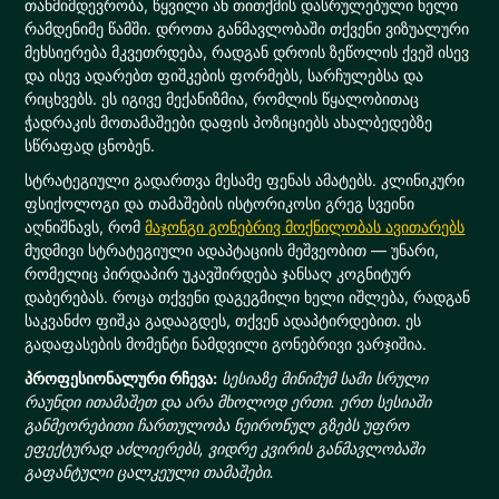
თანმიმდევრობა, წყვილი ან თითქმის დასრულებული ხელი
რამდენიმე წამში. დროთა განმავლობაში თქვენი ვიზუალური
მეხსიერება მკვეთრდება, რადგან დროის ზეწოლის ქვეშ ისევ
და ისევ ადარებთ ფიშკების ფორმებს, სარჩულებსა და
რიცხვებს. ეს იგივე მექანიზმია, რომლის წყალობითაც
ჭადრაკის მოთამაშეები დაფის პოზიციებს ახალბედებზე
სწრაფად ცნობენ.
სტრატეგიული გადართვა მესამე ფენას ამატებს. კლინიკური
ფსიქოლოგი და თამაშების ისტორიკოსი გრეგ სვეინი
აღნიშნავს, რომ
მაჯონგი გონებრივ მოქნილობას ავითარებს
მუდმივი სტრატეგიული ადაპტაციის მეშვეობით — უნარი,
რომელიც პირდაპირ უკავშირდება ჯანსაღ კოგნიტურ
დაბერებას. როცა თქვენი დაგეგმილი ხელი იშლება, რადგან
საკვანძო ფიშკა გადააგდეს, თქვენ ადაპტირდებით. ეს
გადაფასების მომენტი ნამდვილი გონებრივი ვარჯიშია.
პროფესიონალური რჩევა:
სესიაზე მინიმუმ სამი სრული
რაუნდი ითამაშეთ და არა მხოლოდ ერთი. ერთ სესიაში
განმეორებითი ჩართულობა ნეირონულ გზებს უფრო
ეფექტურად აძლიერებს, ვიდრე კვირის განმავლობაში
გაფანტული ცალკეული თამაშები.