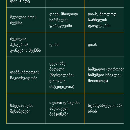
დან 9-მდე
დიახ, მხოლოდ
დიახ, მხოლოდ
შეუძლია ჩოუს
სარჩელის
სარჩელის
შექმნა
ფარგლებში
ფარგლებში
შეუძლია
პუნგების/
დიახ
დიახ
კონგების შექმნა
ყველაზე
მაღალი
საშუალო (ღეროების
დამწყებთათვის
(წერტილების
ნიმუშები სწავლას
წაკითხვადობა
დათვლა
მოითხოვს)
ინტუიციურია)
თეთრი დრაკონი
სპეციალური
სტანდარტული არ
ამერიკულ
შეხამებები
არის
მაჰჯონგში