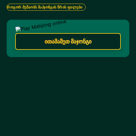
ᲠᲝᲒᲝᲠ ᲛᲣᲨᲐᲝᲑᲡ ᲛᲐᲰᲯᲝᲜᲒᲘᲡ ᲬᲠᲘᲡ ᲤᲘᲚᲔᲑᲘ
ითამაშეთ მაჯონგი