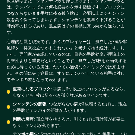
孤立牌はまた、シャンテン数を押し上げます。シャンテン数と
は、テンパイまであと何枚必要かを示す指標です。ブロックに
つながらないまま手牌に残る孤立牌は、必要以上にシャンテン
数を高く保ってしまいます。シャンテンを素早く下げることが
牌効率の核心であり、孤立牌はその目標に真っ向から逆らいま
す。
心理的な罠も現実です。多くのプレイヤーは、孤立した7萬や客
風牌を「将来役立つかもしれない」と考えて抱え続けます。し
かし、専門家が確認しているのは、目先の手牌効率が理論上の
将来性よりも重要だということです。孤立した1枚を正当化する
ために待っている牌は、たいてい適切なタイミングでは来ませ
ん。その間に失う巡目は、すでにテンパイしている相手に対し
てテンポの差となって表れます。
重荷になるブロック
: 手牌に6つ以上のブロックがあるなら、
少なくとも1枚は切るべき孤立牌があるサインです。
シャンテンの膨張
: つながらない牌が1枚増えるたびに、現在
の手牌とテンパイの距離が広がります。
判断の麻痺
: 孤立牌を抱えると、引くたびに再計算が必要に
なり、テンポが落ちます。
テンポの損失
: 5つのきれいなブロックに絞った相手は、より