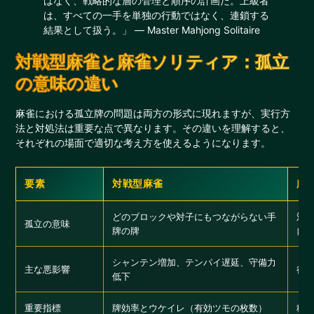
はなく、戦略的な層の管理と順序の計画だ。上級者
は、すべての一手を単独の行動ではなく、連鎖する
結果として扱う。」 — Master Mahjong Solitaire
対戦型麻雀と麻雀ソリティア：孤立
の意味の違い
麻雀における孤立牌の問題は両方の形式に現れますが、実行方
法と対処法は重要な点で異なります。その違いを理解すると、
それぞれの場面で適切な考え方を使えるようになります。
要素
対戦型麻雀
麻
どのブロックや対子にもつながらない手
対
孤立の意味
牌の牌
自
シャンテン増加、テンパイ遅延、守備力
主な悪影響
行
低下
重要指標
牌効率とウケイレ（有効ツモの枚数）
積