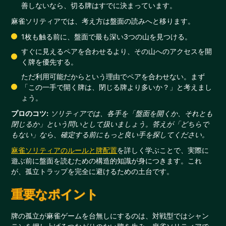
善しないなら、切る牌はすでに決まっています。
麻雀ソリティアでは、考え方は盤面の読みへと移ります。
1枚も触る前に、盤面で最も深い3つの山を見つける。
すぐに見えるペアを合わせるより、その山へのアクセスを開
く牌を優先する。
ただ利用可能だからという理由でペアを合わせない。まず
「この一手で開く牌は、閉じる牌より多いか？」と考えまし
ょう。
プロのコツ:
ソリティアでは、各手を「盤面を開くか、それとも
閉じるか」という問いとして扱いましょう。答えが「どちらで
もない」なら、確定する前にもっと良い手を探してください。
麻雀ソリティアのルールと牌配置
を詳しく学ぶことで、実際に
遊ぶ前に盤面を読むための構造的知識が身につきます。これ
が、孤立トラップを完全に避けるための土台です。
重要なポイント
牌の孤立が麻雀ゲームを台無しにするのは、対戦型ではシャン