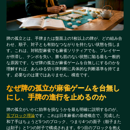
牌の孤立とは、手牌または盤面上の1枚以上の牌が、どの組み合
わせ、順子、対子とも有効なつながりを持たない状態を指しま
す。これは、対戦型麻雀でも麻雀ソリティアでも、プレイヤー
が停滞し、テンポを失い、勝ち筋のない状態に陥る最も一般的
な原因です。なぜ牌の孤立が麻雀ゲームを台無しにするのかを
理解すれば、あらゆる切り牌判断に具体的な判断基準を持てま
す。必要なのは運ではありません。構造です。
なぜ牌の孤立が麻雀ゲームを台無し
にし、手牌の進行を止めるのか
牌の孤立がいかに効率を損なうかを最も明確に説明するのが、
五ブロック理論
です。これは日本麻雀の基礎概念で、完成した
和了手はちょうど5つのブロック、つまり4つの面子（順子また
は刻子）と1つの対子で構成されます。6つ目のブロックを抱え