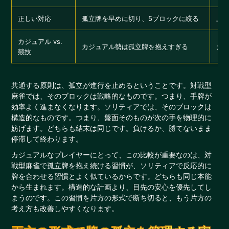
正しい対応
孤立牌を早めに切り、5ブロックに絞る
上
カジュアル vs.
カジュアル勢は孤立牌を抱えすぎる
カ
競技
共通する原則は、孤立が進行を止めるということです。対戦型
麻雀では、そのブロックは戦略的なものです。つまり、手牌が
効率よく進まなくなります。ソリティアでは、そのブロックは
構造的なものです。つまり、盤面そのものが次の手を物理的に
妨げます。どちらも結末は同じです。負けるか、勝てないまま
停滞して終わります。
カジュアルなプレイヤーにとって、この比較が重要なのは、対
戦型麻雀で孤立牌を抱え続ける習慣が、ソリティアで反応的に
牌を合わせる習慣とよく似ているからです。どちらも同じ本能
から生まれます。構造的な計画より、目先の安心を優先してし
まうのです。この習慣を片方の形式で断ち切ると、もう片方の
考え方も改善しやすくなります。