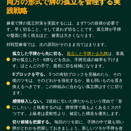
両方の形式で牌の孤立を管理する実
践戦略
麻雀で牌の孤立対策を実践するには、まず1つの規律が必要で
す。早く切ること、そして迷わず切ることです。孤立牌が手牌
や盤面に長く残るほど、被害は大きくなります。
対戦型麻雀では、次の原則がそのまま当てはまります。
孤立した字牌から先に切る。
孤立した字牌と么九牌
は、客風
牌や孤立した1・9牌などを含み、手牌完成の確率を下げま
す。ほとんどの手で、最初に切る候補になります。
5ブロックを守る。
5つの有効ブロックを見極めたら、その
後のツモは、そのどれかを強化するか、最も弱いものを置き
換えるべきです。この枠組みに合わない孤立牌はすぐに切り
ます。
感情移入しない。
2巡前に引いた牌だからという理由で「形
にしたい」と執着するのは、牌管理で最もよくあるミスの1
つです。上級者は柔軟性より、確定した構造を優先します。
切り候補を把握する。
毎回のツモ前に、手牌の中で最も弱い
牌がどれかを把握しておきましょう。新しいツモが手牌を改