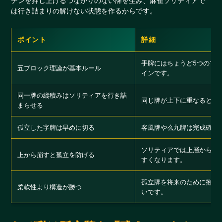
テンを押し上げるつながりのない牌を生み、麻雀ソリティアで
は行き詰まりの解けない状態を作るからです。
ポイント
詳細
手牌にはちょうど5つのブ
五ブロック理論が基本ルール
インです。
同一牌の縦積みはソリティアを行き詰
同じ牌が上下に重なるとマ
まらせる
孤立した字牌は早めに切る
客風牌や么九牌は完成確率
ソリティアでは上層から先
上から崩すと孤立を防げる
すくなります。
孤立牌を将来のために抱え
柔軟性より構造が勝つ
いです。