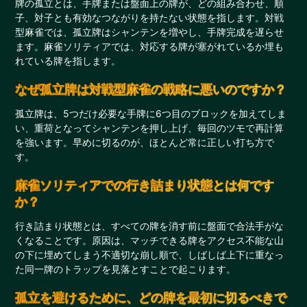
牌の孤立とは、手牌または盤面上の牌が、どの組み合わせ、順
子、対子とも有効なつながりを持たない状態を指します。対戦
型麻雀では、孤立牌はシャンテンを増やし、手牌完成を遅らせ
ます。麻雀ソリティアでは、対応する牌が塞がれているか埋も
れている牌を指します。
なぜ孤立牌は対戦型麻雀の戦略に悪いのですか？
孤立牌は、5つだけ必要な手牌に6つ目のブロックを加えてしま
い、重荷となってシャンテンを押し上げ、毎回のツモで再計算
を強います。早めに切るのが、ほとんど常に正しい打ち方で
す。
麻雀ソリティアでの行き詰まり状態とは何です
か？
行き詰まり状態とは、すべての牌を消す前に盤面で合法手がな
くなることです。原因は、マッチできる牌をアクセス不能な山
の下に埋めてしまう不適切な崩し順で、しばしば上下に重なっ
た同一牌のトラップを見落とすことで起こります。
孤立を避けるために、どの牌を最初に切るべきで