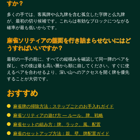
すか？
多くの手では、客風牌や么九牌を含む孤立した字牌と么九牌
が、最初の切り候補です。これらは有効なブロックにつながる
確率が最も低いからです。
麻雀ソリティアの盤面を行き詰まらせないにはど
うすればいいですか？
最初の一手の前に、すべての縦積みを確認して同一牌のペアを
探し、その後は最も高い層から順に崩してください。すぐに使
えるペアを合わせるより、深い山へのアクセスを開く牌を優先
することが大切です。
おすすめ
麻雀牌の掃除方法：ステップごとのお手入れガイド
麻雀ソリティアの遊び方 — ルール、牌、戦略
麻雀セットの組み方：牌、ラック、風、配置
麻雀のセットアップ方法：親、壁、牌配置ガイド