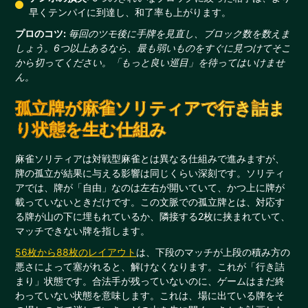
早くテンパイに到達し、和了率も上がります。
プロのコツ:
毎回のツモ後に手牌を見直し、ブロック数を数えま
しょう。6つ以上あるなら、最も弱いものをすぐに見つけてそこ
から切ってください。「もっと良い巡目」を待ってはいけませ
ん。
孤立牌が麻雀ソリティアで行き詰ま
り状態を生む仕組み
麻雀ソリティアは対戦型麻雀とは異なる仕組みで進みますが、
牌の孤立が結果に与える影響は同じくらい深刻です。ソリティ
アでは、牌が「自由」なのは左右が開いていて、かつ上に牌が
載っていないときだけです。この文脈での孤立牌とは、対応す
る牌が山の下に埋もれているか、隣接する2枚に挟まれていて、
マッチできない牌を指します。
56枚から88枚のレイアウト
は、下段のマッチが上段の積み方の
悪さによって塞がれると、解けなくなります。これが「行き詰
まり」状態です。合法手が残っていないのに、ゲームはまだ終
わっていない状態を意味します。これは、場に出ている牌をそ