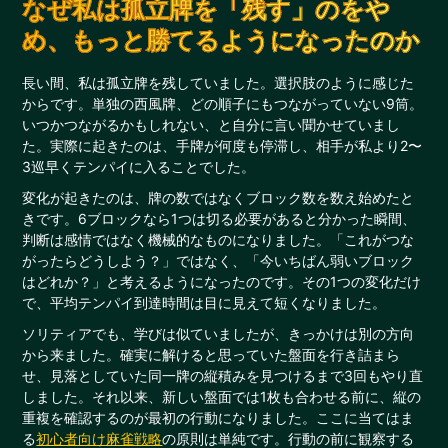
なぜ私は孤立牌を「残す」のをや
め、もっと勝てるようになったのか
長い間、私は孤立牌を残していました。選択肢のように感じた
からです。単独の西風牌、どの順子にもつながっていない9筒。
いつかつながるかもしれない、と自分に言い聞かせていまし
た。実際に起きたのは、手牌が何度も停滞し、相手が私より2〜
3巡早くテンパイに入ることでした。
変化が起きたのは、牌の数ではなくブロック数を数え始めたと
きです。6ブロックなら1つは切る必要があると分かった瞬間、
判断は感情ではなく機械的なものになりました。「これがつな
がったらどうしよう？」ではなく、「今いちばん弱いブロック
はどれか？」と考えるようになったのです。その1つの変化だけ
で、平均テンパイ到達時間は目に見えて短くなりました。
ソリティアでも、学びは似ていましたが、きっかけは別の方向
から来ました。確実に解けると思っていた盤面を行き詰まら
せ、見落としていた同一牌の縦積みを見つけるまで3回もやり直
しました。それ以来、新しい盤面では1枚も合わせる前に、縦の
重複を確認するのが最初の行動になりました。ここに当てはま
る
初心者向け麻雀戦略
の原則は単純です。行動の前に観察する