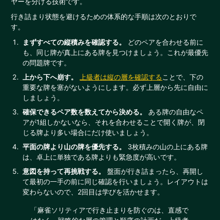
ヤーを分ける技術です。
行き詰まり状態を避けるための体系的な手順は次のとおりで
す。
まずすべての縦積みを確認する。
どのペアを合わせる前に
も、同じ牌が真上にある牌を見つけましょう。これが最優先
の問題牌です。
上から下へ崩す。
上級者は縦の層を確認する
ことで、下の
重要な牌を塞がないようにします。必ず上層から先に自由に
しましょう。
確保できるペア数を数えてから決める。
ある牌の自由なペ
アが1組しかないなら、それを合わせることで開く牌が、閉
じる牌より多い場合にだけ使いましょう。
平面の牌より山の牌を優先する。
3枚積みの山の上にある牌
は、卓上に単独である牌よりも緊急度が高いです。
意図を持って再挑戦する。
盤面が行き詰まったら、再開し
て最初の一手の前に同じ確認を行いましょう。レイアウトは
変わらないので、2回目は学びを活かせます。
「麻雀ソリティアで行き止まりを防ぐのは、直感で