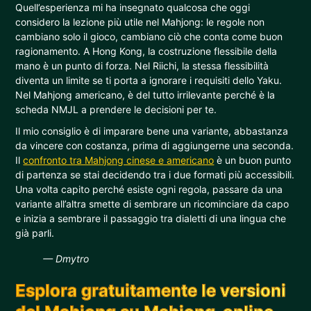
Quell’esperienza mi ha insegnato qualcosa che oggi
considero la lezione più utile nel Mahjong: le regole non
cambiano solo il gioco, cambiano ciò che conta come buon
ragionamento. A Hong Kong, la costruzione flessibile della
mano è un punto di forza. Nel Riichi, la stessa flessibilità
diventa un limite se ti porta a ignorare i requisiti dello Yaku.
Nel Mahjong americano, è del tutto irrilevante perché è la
scheda NMJL a prendere le decisioni per te.
Il mio consiglio è di imparare bene una variante, abbastanza
da vincere con costanza, prima di aggiungerne una seconda.
Il
confronto tra Mahjong cinese e americano
è un buon punto
di partenza se stai decidendo tra i due formati più accessibili.
Una volta capito perché esiste ogni regola, passare da una
variante all’altra smette di sembrare un ricominciare da capo
e inizia a sembrare il passaggio tra dialetti di una lingua che
già parli.
— Dmytro
Esplora gratuitamente le versioni