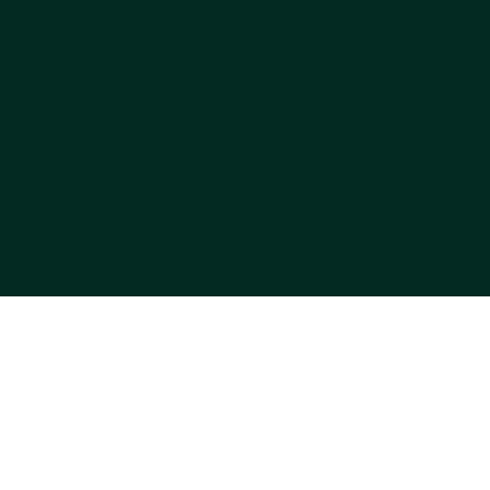
Home
Come giocare