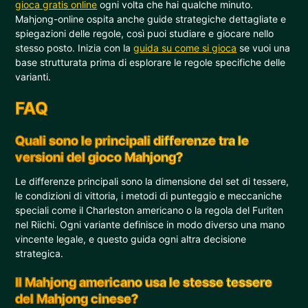
gioca gratis online
ogni volta che hai qualche minuto.
Mahjong-online ospita anche guide strategiche dettagliate e
spiegazioni delle regole, così puoi studiare e giocare nello
stesso posto. Inizia con la
guida su come si gioca
se vuoi una
base strutturata prima di esplorare le regole specifiche delle
varianti.
FAQ
Quali sono le principali differenze tra le
versioni del gioco Mahjong?
Le differenze principali sono la dimensione del set di tessere,
le condizioni di vittoria, i metodi di punteggio e meccaniche
speciali come il Charleston americano o la regola del Furiten
nel Riichi. Ogni variante definisce in modo diverso una mano
vincente legale, e questo guida ogni altra decisione
strategica.
Il Mahjong americano usa le stesse tessere
del Mahjong cinese?