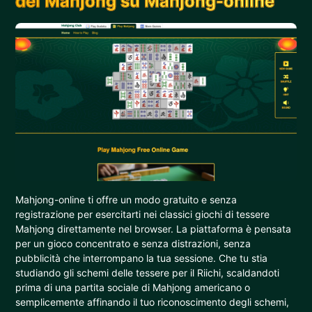
del Mahjong su Mahjong-online
Mahjong-online ti offre un modo gratuito e senza
registrazione per esercitarti nei classici giochi di tessere
Mahjong direttamente nel browser. La piattaforma è pensata
per un gioco concentrato e senza distrazioni, senza
pubblicità che interrompano la tua sessione. Che tu stia
studiando gli schemi delle tessere per il Riichi, scaldandoti
prima di una partita sociale di Mahjong americano o
semplicemente affinando il tuo riconoscimento degli schemi,