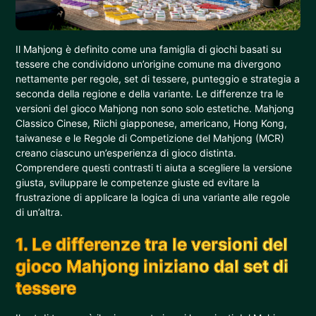
Il Mahjong è definito come una famiglia di giochi basati su
tessere che condividono un’origine comune ma divergono
nettamente per regole, set di tessere, punteggio e strategia a
seconda della regione e della variante. Le differenze tra le
versioni del gioco Mahjong non sono solo estetiche. Mahjong
Classico Cinese, Riichi giapponese, americano, Hong Kong,
taiwanese e le Regole di Competizione del Mahjong (MCR)
creano ciascuno un’esperienza di gioco distinta.
Comprendere questi contrasti ti aiuta a scegliere la versione
giusta, sviluppare le competenze giuste ed evitare la
frustrazione di applicare la logica di una variante alle regole
di un’altra.
1. Le differenze tra le versioni del
gioco Mahjong iniziano dal set di
tessere