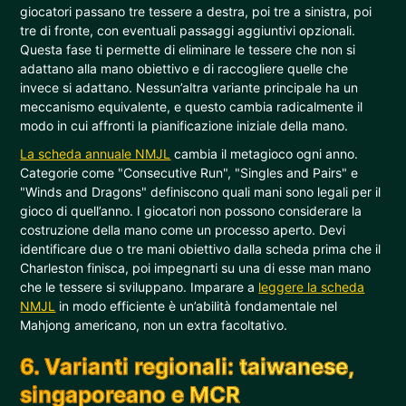
giocatori passano tre tessere a destra, poi tre a sinistra, poi
tre di fronte, con eventuali passaggi aggiuntivi opzionali.
Questa fase ti permette di eliminare le tessere che non si
adattano alla mano obiettivo e di raccogliere quelle che
invece si adattano. Nessun’altra variante principale ha un
meccanismo equivalente, e questo cambia radicalmente il
modo in cui affronti la pianificazione iniziale della mano.
La scheda annuale NMJL
cambia il metagioco ogni anno.
Categorie come "Consecutive Run", "Singles and Pairs" e
"Winds and Dragons" definiscono quali mani sono legali per il
gioco di quell’anno. I giocatori non possono considerare la
costruzione della mano come un processo aperto. Devi
identificare due o tre mani obiettivo dalla scheda prima che il
Charleston finisca, poi impegnarti su una di esse man mano
che le tessere si sviluppano. Imparare a
leggere la scheda
NMJL
in modo efficiente è un’abilità fondamentale nel
Mahjong americano, non un extra facoltativo.
6. Varianti regionali: taiwanese,
singaporeano e MCR