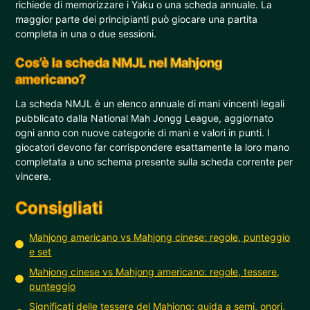
richiede di memorizzare i Yaku o una scheda annuale. La
maggior parte dei principianti può giocare una partita
completa in una o due sessioni.
Cos’è la scheda NMJL nel Mahjong
americano?
La scheda NMJL è un elenco annuale di mani vincenti legali
pubblicato dalla National Mah Jongg League, aggiornato
ogni anno con nuove categorie di mani e valori in punti. I
giocatori devono far corrispondere esattamente la loro mano
completata a uno schema presente sulla scheda corrente per
vincere.
Consigliati
Mahjong americano vs Mahjong cinese: regole, punteggio
e set
Mahjong cinese vs Mahjong americano: regole, tessere,
punteggio
Significati delle tessere del Mahjong: guida a semi, onori,