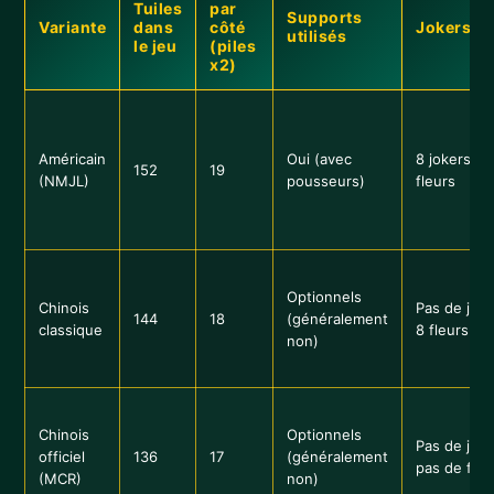
Tuiles
par
Supports
Variante
dans
côté
Jokers/Fl
utilisés
le jeu
(piles
x2)
Américain
Oui (avec
8 jokers / 
152
19
(NMJL)
pousseurs)
fleurs
Optionnels
Chinois
Pas de joke
144
18
(généralement
classique
8 fleurs
non)
Chinois
Optionnels
Pas de joke
officiel
136
17
(généralement
pas de fleu
(MCR)
non)