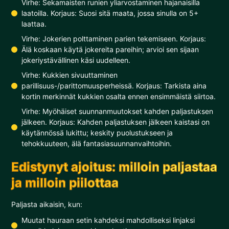
Virhe: Sekamaisten runien yliarvostaminen hajanaisilla
laatoilla. Korjaus: Suosi sitä maata, jossa sinulla on 5+
laattaa.
Virhe: Jokerien polttaminen parien tekemiseen. Korjaus:
Älä koskaan käytä jokereita pareihin; arvioi sen sijaan
jokeriystävällinen käsi uudelleen.
Virhe: Kukkien sivuuttaminen
parillisuus-/parittomuusperheissä. Korjaus: Tarkista aina
kortin merkinnät kukkien osalta ennen ensimmäistä siirtoa.
Virhe: Myöhäiset suunnanmuutokset kahden paljastuksen
jälkeen. Korjaus: Kahden paljastuksen jälkeen kaistasi on
käytännössä lukittu; keskity puolustukseen ja
tehokkuuteen, älä fantasiasuunnanvaihtoihin.
Edistynyt ajoitus: milloin paljastaa
ja milloin piilottaa
Paljasta aikaisin, kun:
Muutat hauraan setin kahdeksi mahdolliseksi linjaksi