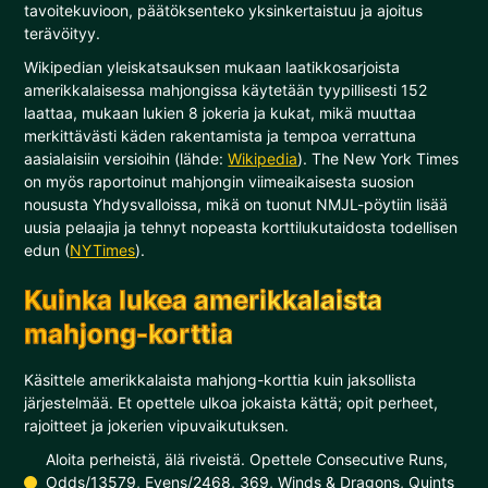
tavoitekuvioon, päätöksenteko yksinkertaistuu ja ajoitus
terävöityy.
Wikipedian yleiskatsauksen mukaan laatikkosarjoista
amerikkalaisessa mahjongissa käytetään tyypillisesti 152
laattaa, mukaan lukien 8 jokeria ja kukat, mikä muuttaa
merkittävästi käden rakentamista ja tempoa verrattuna
aasialaisiin versioihin (lähde:
Wikipedia
). The New York Times
on myös raportoinut mahjongin viimeaikaisesta suosion
noususta Yhdysvalloissa, mikä on tuonut NMJL-pöytiin lisää
uusia pelaajia ja tehnyt nopeasta korttilukutaidosta todellisen
edun (
NYTimes
).
Kuinka lukea amerikkalaista
mahjong-korttia
Käsittele amerikkalaista mahjong-korttia kuin jaksollista
järjestelmää. Et opettele ulkoa jokaista kättä; opit perheet,
rajoitteet ja jokerien vipuvaikutuksen.
Aloita perheistä, älä riveistä. Opettele Consecutive Runs,
Odds/13579, Evens/2468, 369, Winds & Dragons, Quints