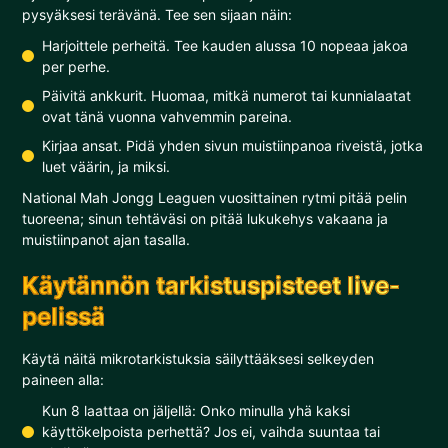
pysyäksesi terävänä. Tee sen sijaan näin:
Harjoittele perheitä. Tee kauden alussa 10 nopeaa jakoa
per perhe.
Päivitä ankkurit. Huomaa, mitkä numerot tai kunnialaatat
ovat tänä vuonna vahvemmin pareina.
Kirjaa ansat. Pidä yhden sivun muistiinpanoa riveistä, jotka
luet väärin, ja miksi.
National Mah Jongg Leaguen vuosittainen rytmi pitää pelin
tuoreena; sinun tehtäväsi on pitää lukukehys vakaana ja
muistiinpanot ajan tasalla.
Käytännön tarkistuspisteet live-
pelissä
Käytä näitä mikrotarkistuksia säilyttääksesi selkeyden
paineen alla:
Kun 8 laattaa on jäljellä: Onko minulla yhä kaksi
käyttökelpoista perhettä? Jos ei, vaihda suuntaa tai