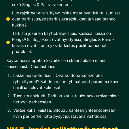
sekä Singles & Pairs -rakenteet.
Lue rajoitteet ensin. Kysy: mitkä maat ovat lukittuja, missä
ovat parillisuus/epäparillisuusrajoitukset ja vaaditaanko
kukkia?
Tarkista jokerien käyttökelpoisuus. Käsissä, joissa on
Kongs/Quints, jokerit ovat hyödyllisiä; Singles & Pairs -
käsissä eivät. Tämä yksi tarkistus puolittaa huonot
päätökset.
Käytännössä opetan 3-vaiheisen skannauksen ennen
ensimmäistä Charlestonia:
Laske maapotentiaali: Ovatko dots/bams/craks
ryhmittyneet? Kahden maan ryhmät ovat parempia kuin
hajallaan olevat kolmoset.
Tunnista ankkurit: Parit, kukat ja tuulet ankkuroivat sinut
tiettyyn perheeseen.
Valitse kaksi kaistaa: Sitoudu kahteen yhteensopivaan
riviin per perhe, jotta pysyt joustavana vaihdoissa.