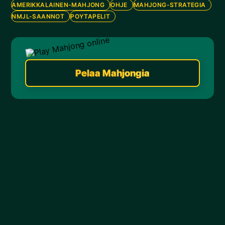
AMERIKKALAINEN-MAHJONG
OHJE
MAHJONG-STRATEGIA
NMJL-SAANNOT
POYTAPELIT
Pelaa Mahjongia