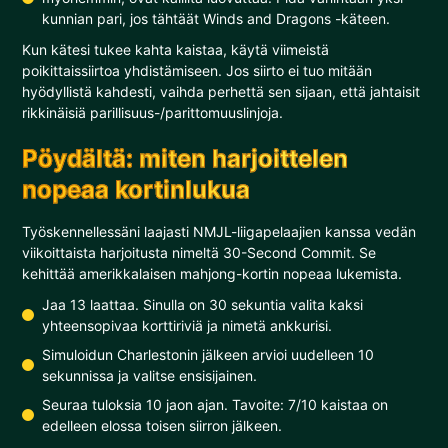
kunnian pari, jos tähtäät Winds and Dragons -käteen.
Kun kätesi tukee kahta kaistaa, käytä viimeistä
poikittaissiirtoa yhdistämiseen. Jos siirto ei tuo mitään
hyödyllistä kahdesti, vaihda perhettä sen sijaan, että jahtaisit
rikkinäisiä parillisuus-/parittomuuslinjoja.
Pöydältä: miten harjoittelen
nopeaa kortinlukua
Työskennellessäni laajasti NMJL-liigapelaajien kanssa vedän
viikoittaista harjoitusta nimeltä 30-Second Commit. Se
kehittää amerikkalaisen mahjong-kortin nopeaa lukemista.
Jaa 13 laattaa. Sinulla on 30 sekuntia valita kaksi
yhteensopivaa korttiriviä ja nimetä ankkurisi.
Simuloidun Charlestonin jälkeen arvioi uudelleen 10
sekunnissa ja valitse ensisijainen.
Seuraa tuloksia 10 jaon ajan. Tavoite: 7/10 kaistaa on
edelleen elossa toisen siirron jälkeen.