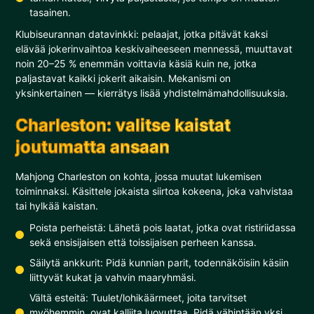
tasainen.
Klubiseurannan datavinkki: pelaajat, jotka pitävät kaksi
elävää jokerinvaihtoa keskivaiheeseen mennessä, muuttavat
noin 20–25 % enemmän voittavia käsiä kuin ne, jotka
paljastavat kaikki jokerit aikaisin. Mekanismi on
yksinkertainen — kierrätys lisää yhdistelmämahdollisuuksia.
Charleston: valitse kaistat
joutumatta ansaan
Mahjong Charleston on kohta, jossa muutat lukemisen
toiminnaksi. Käsittele jokaista siirtoa kokeena, joka vahvistaa
tai hylkää kaistan.
Poista perheistä: Lähetä pois laatat, jotka ovat ristiriidassa
sekä ensisijaisen että toissijaisen perheen kanssa.
Säilytä ankkurit: Pidä kunnian parit, todennäköisiin käsiin
liittyvät kukat ja vahvin maaryhmäsi.
Vältä esteitä: Tuulet/lohikäärmeet, joita tarvitset
myöhemmin, ovat kalliita luovuttaa. Pidä vähintään yksi