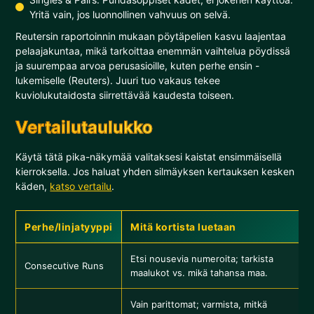
Yritä vain, jos luonnollinen vahvuus on selvä.
Reutersin raportoinnin mukaan pöytäpelien kasvu laajentaa
pelaajakuntaa, mikä tarkoittaa enemmän vaihtelua pöydissä
ja suurempaa arvoa perusasioille, kuten perhe ensin -
lukemiselle (Reuters). Juuri tuo vakaus tekee
kuviolukutaidosta siirrettävää kaudesta toiseen.
Vertailutaulukko
Käytä tätä pika-näkymää valitaksesi kaistat ensimmäisellä
kierroksella. Jos haluat yhden silmäyksen kertauksen kesken
käden,
katso vertailu
.
Perhe/linjatyyppi
Mitä kortista luetaan
Etsi nousevia numeroita; tarkista
Consecutive Runs
maalukot vs. mikä tahansa maa.
Vain parittomat; varmista, mitkä