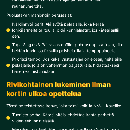
reunanumeroita.
Puolustavan mahjongin perusasiat:
Nälkiinnytä parit: Älä syötä pelaajalle, joka kerää
lohikäärmeitä tai tuulia; pidä kunnialaatat, jos kätesi sallii
sen.
Tapa Singles & Pairs: Jos epäilet puhdasoppista linjaa, riko
heidän kuvionsa fiksuilla poisheitoilla ja tempopaineella.
Priorisoi tempo: Jos kaksi vastustajaa on elossa, heitä sille
pelaajalle, jolla on vähemmän paljastuksia, hidastaaksesi
hänen valmistumistaan.
Rivikohtainen lukeminen ilman
kortin ulkoa opettelua
Tässä on toistettava kehys, joka toimii kaikilla NMJL-kausilla:
Tunnista perhe. Kätesi pitäisi ehdottaa kahta perhettä
viiden sekunnin sisällä.
Merkitse rajoitteet. Huomioi maat, parillisuus/parittomuus,