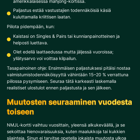
amerikkalaisessa mahjong-kortissa.
Paljastus estää vastustajien todennäköisiä käsiä
kuluttamalla kriittisen laatan.
Piilota pidempään, kun:
Kaistasi on Singles & Pairs tai kunnianpainotteinen ja
helposti luettava.
Olet edellä laattaedussa mutta jäljessä vuoroissa;
yllätysarvo voi voittaa kilpailun.
Tasapainoinen ohje: Ensimmäisen paljastuksesi pitäisi nostaa
valmistumistodennäköisyyttä vähintään 15–20 % verrattuna
piilossa pysymiseen. Seuraa tätä karkeasti laskemalla
realistiset ulostulot ennen paljastusta ja sen jälkeen.
Muutosten seuraaminen vuodesta
toiseen
NMJL-kortti vaihtuu vuosittain, yleensä alkukeväällä, ja se
sekoittaa hienovaraisuuksia, kuten maalukkoja tai kukkien
sijainteja. Sinun ei tarvitse opetella jokaista muutosta ulkoa