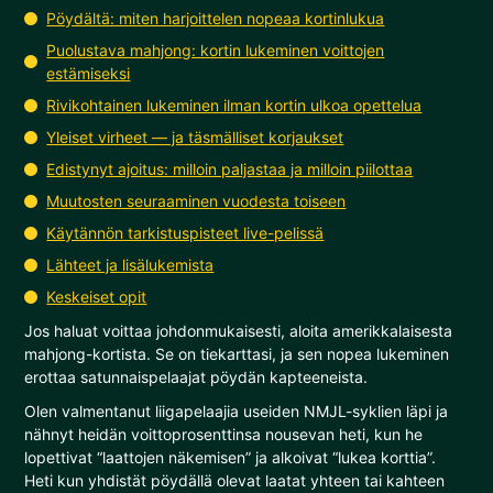
Pöydältä: miten harjoittelen nopeaa kortinlukua
Puolustava mahjong: kortin lukeminen voittojen
estämiseksi
Rivikohtainen lukeminen ilman kortin ulkoa opettelua
Yleiset virheet — ja täsmälliset korjaukset
Edistynyt ajoitus: milloin paljastaa ja milloin piilottaa
Muutosten seuraaminen vuodesta toiseen
Käytännön tarkistuspisteet live-pelissä
Lähteet ja lisälukemista
Keskeiset opit
Jos haluat voittaa johdonmukaisesti, aloita amerikkalaisesta
mahjong-kortista. Se on tiekarttasi, ja sen nopea lukeminen
erottaa satunnaispelaajat pöydän kapteeneista.
Olen valmentanut liigapelaajia useiden NMJL-syklien läpi ja
nähnyt heidän voittoprosenttinsa nousevan heti, kun he
lopettivat “laattojen näkemisen” ja alkoivat “lukea korttia”.
Heti kun yhdistät pöydällä olevat laatat yhteen tai kahteen