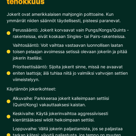
tehokkuus
Jokerit ovat amerikkalaisen mahjongin polttoaine. Kun
ymmärrät niiden säännöt täydellisesti, pisteesi paranevat.
Perussääntö: Jokerit korvaavat vain Pungs/Kongs/Quints -
rakenteissa, eivät koskaan Singles- tai Pairs-rakenteissa.
Vaihtosääntö: Voit vaihtaa vastaavan luonnollisen laatan
toisen pelaajan avoimessa setissä olevaan jokeriin ja pitää
jokerin itselläsi.
Prioriteettisääntö: Sijoita jokerit sinne, missä ne avaavat
eniten laattoja; älä tuhlaa niitä jo valmiiksi vahvojen settien
viimeistelyyn.
Käytännön jokerikohteet:
Alkuvaihe: Parkkeeraa jokerit kalleimpaan settiisi
(Quint/Kong) vakauttaaksesi kaistan.
Keskivaihe: Käytä jokerinvaihtoa aggressiivisesti
kierrättääksesi wildit heikoimpaan settiisi.
Loppuvaihe: Vältä jokerin paljastamista, jos se paljastaa
tarkan kätesi; viivytä paljastusta, jos tempo on muuten