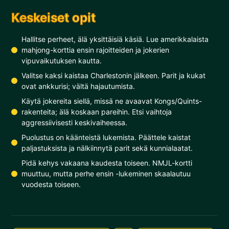
Keskeiset opit
Hallitse perheet, älä yksittäisiä käsiä. Lue amerikkalaista
mahjong-korttia ensin rajoitteiden ja jokerien
vipuvaikutuksen kautta.
Valitse kaksi kaistaa Charlestonin jälkeen. Parit ja kukat
ovat ankkurisi; vältä hajautumista.
Käytä jokereita siellä, missä ne avaavat Kongs/Quints-
rakenteita; älä koskaan pareihin. Etsi vaihtoja
aggressiivisesti keskivaiheessa.
Puolustus on käänteistä lukemista. Päättele kaistat
paljastuksista ja nälkiinnytä parit sekä kunnialaatat.
Pidä kehys vakaana kaudesta toiseen. NMJL-kortti
muuttuu, mutta perhe ensin -lukeminen skaalautuu
vuodesta toiseen.