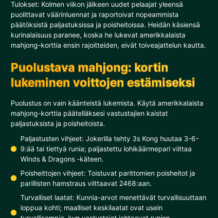
Tulokset: Kolmen viikon jälkeen uudet pelaajat yleensä
puolittavat väärinluennat ja raportoivat nopeammista
päätöksistä paljastuksissa ja poisheitoissa. Heidän käsiensä
kurinalaisuus paranee, koska he lukevat amerikkalaista
mahjong-korttia ensin rajoitteiden, eivät toiveajattelun kautta.
Puolustava mahjong: kortin
lukeminen voittojen estämiseksi
Puolustus on vain käänteistä lukemista. Käytä amerikkalaista
mahjong-korttia päätelläksesi vastustajien kaistat
paljastuksista ja poisheitoista.
Paljastusten vihjeet: Jokerilla tehty 3s Kong huutaa 3-6-
9:ää tai tiettyä runia; paljastettu lohikäärmepari viittaa
Winds & Dragons -käteen.
Poisheittojen vihjeet: Toistuvat parittomien poisheitot ja
parillisten hamstraus viittaavat 2468:aan.
Turvalliset laatat: Kunnia-arvot menettävät turvallisuuttaan
loppua kohti; maalliset keskilaatat ovat usein
turvallisempia, kun vastustajat jahtaavat runien