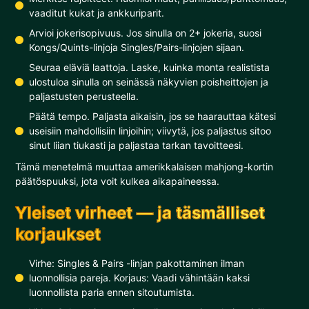
vaaditut kukat ja ankkuriparit.
Arvioi jokerisopivuus. Jos sinulla on 2+ jokeria, suosi
Kongs/Quints-linjoja Singles/Pairs-linjojen sijaan.
Seuraa eläviä laattoja. Laske, kuinka monta realistista
ulostuloa sinulla on seinässä näkyvien poisheittojen ja
paljastusten perusteella.
Päätä tempo. Paljasta aikaisin, jos se haarauttaa kätesi
useisiin mahdollisiin linjoihin; viivytä, jos paljastus sitoo
sinut liian tiukasti ja paljastaa tarkan tavoitteesi.
Tämä menetelmä muuttaa amerikkalaisen mahjong-kortin
päätöspuuksi, jota voit kulkea aikapaineessa.
Yleiset virheet — ja täsmälliset
korjaukset
Virhe: Singles & Pairs -linjan pakottaminen ilman
luonnollisia pareja. Korjaus: Vaadi vähintään kaksi
luonnollista paria ennen sitoutumista.