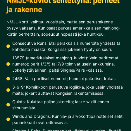
NMJL-kuviot selitettynä: perheet
ja rakenne
NMJL-kortti vaihtuu vuosittain, mutta sen perusrakenne
pysyy vakaana. Kun osaat purkaa amerikkalaisen mahjong-
kortin perheittäin, sopeudut nopeasti joka huhtikuu.
Consecutive Runs: Etsi peräkkäisiä numeroita yhdestä tai
kahdesta maasta. Kongsissa jokerien hyöty on suuri.
13579 (amerikkalaiset mahjong-kuviot): Vain parittomat
numerot; parit 1/3/5 tai 7/9 toimivat usein ankkureina.
Jokeriystävällinen, paitsi Singles/Pairs -käsissä.
2468: Vain parilliset numerot; huomioi pakolliset kukat.
3-6-9: Kolmikkoon perustuva logiikka, joka usein yhdistää
maita; jokerit auttavat Kongsien rakentamisessa.
Quints: Kuluttaa paljon jokereita; laske wildit ennen
sitoutumista.
Winds and Dragons: Kunnia- ja arvokorttipainotteiset setit;
pariankkurit ovat ratkaisevia.
Singles & Pairs: Puhdasoppiset kädet; ei jokerien käyttöä.