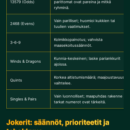
13579 (Odds)
parittomat ovat pareina ja mitkä
ryhminä.
Vain parilliset; huomioi kukkien tai
2468 (Evens)
tuulien vaatimukset.
Kolmikkopainotus; vahvista
3-6-9
maasekoitussäännöt.
Kunnia-keskeinen; laske pariankkurit
Winds & Dragons
ajoissa.
Korkea altistumismäärä; maajoustavuus
Quints
vaihtelee.
Vain luonnolliset; maapuhdas rakenne ja
Singles & Pairs
tarkat numerot ovat tärkeitä.
Jokerit: säännöt, prioriteetit ja