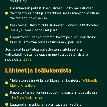
yhdistä nyt.
Ensimmäisen paljastuksen jälkeen: Loiko paljastukseni
vaihtoehtoisia polkuja amerikkalaisessa mahjong-kortissa
vai romahduttiko se ne?
Keskivaihe: Onko minulla suunniteltu jokerinvaihtokohde?
Jos ei, suojaa luonnolliset parit.
Loppuvaihe: Olenko parempi häiritsijänä vai sprintterinä?
Puolustus voittaa pisteitä tiukoissa kilpailuissa.
Jos haluat lisää tietoa paljastusten ajoituksesta ja
vaihtotaktiikoista, lue oppaamme kutsupäätöksistä ja
riskiajoista
täältä
.
Lähteet ja lisälukemista
Yleistason säännöt ja laatikkosarjan konteksti:
Wikipedian
Mahjong-artikkeli
Raportointia mahjongin suosion noususta Yhdysvalloissa:
The New York Times
Lautapelien markkinakasvun taustaa: Reuters