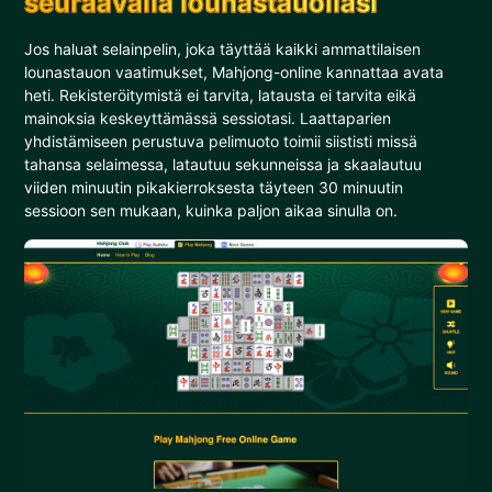
seuraavalla lounastauollasi
Jos haluat selainpelin, joka täyttää kaikki ammattilaisen
lounastauon vaatimukset, Mahjong-online kannattaa avata
heti. Rekisteröitymistä ei tarvita, latausta ei tarvita eikä
mainoksia keskeyttämässä sessiotasi. Laattaparien
yhdistämiseen perustuva pelimuoto toimii siististi missä
tahansa selaimessa, latautuu sekunneissa ja skaalautuu
viiden minuutin pikakierroksesta täyteen 30 minuutin
sessioon sen mukaan, kuinka paljon aikaa sinulla on.