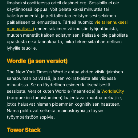
ilmaiseksi osoitteessa orteil.dashnet.org. Sessioilla ei ole
käytännössä loppua. Voit pelata kaksi minuuttia tai
kaksikymmentä, ja peli tallentaa edistymisesi selaimen
paikalliseen tallennustilaan. Tärkeä huomio:
vie tallennuksesi
manuaalisesti
ennen selaimen välimuistin tyhjentämistä,
muuten menetät kaiken edistymisen. Pelissä ei ole pakollista
opastusta eikä tarinakaarta, mikä tekee siitä ihanteellisen
lyhyille tauoille.
Wordle (ja sen versiot)
The New York Timesin Wordle antaa yhden viisikirjaimisen
sanapulman päivässä, ja sen voi ratkaista alle viidessä
minuutissa. Se on täydellinen esimerkki itsenäisestä
sessiosta. Versiot kuten Worldle (maantiede) ja
WorldleCity
(kaupunkien tunnistaminen) laajentavat muotoa pelaajille,
jotka haluavat hieman pidemmän kognitiivisen haasteen.
Nämä pelit ovat selkeitä, mainosköyhiä ja täysin
työympäristöön sopivia.
Tower Stack