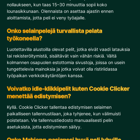
nollaukseen, kun taas 15–30 minuuttia sopii koko
lounasikkunaan. Olennaista on asettaa ajastin ennen
aloittamista, jotta peli ei veny työajalle.
Onko selainpelejä turvallista pelata
työkoneella?
Luotettavilla alustoilla olevat pelit, jotka eivät vaadi latauksia
tai rekisteröitymistä, sisältävät vain vähän riskiä. Vältä
kolmannen osapuolen estottomia sivustoja, joissa on usein
tungettelevia mainoksia ja jotka voivat olla ristiriidassa
työpaikan verkkokäytäntöjen kanssa.
Voivatko idle-klikkipelit kuten Cookie Clicker
menettää edistymisen?
Kyllä. Cookie Clicker tallentaa edistymisen selaimen
paikalliseen tallennustilaan, joka tyhjenee, kun välimuisti
poistetaan. Vie tallennustiedosto manuaalisesti pelin
asetuksista, jotta edistyminen säilyy.
Onko Mahjong-pasianssi hyvä peli lyhyille