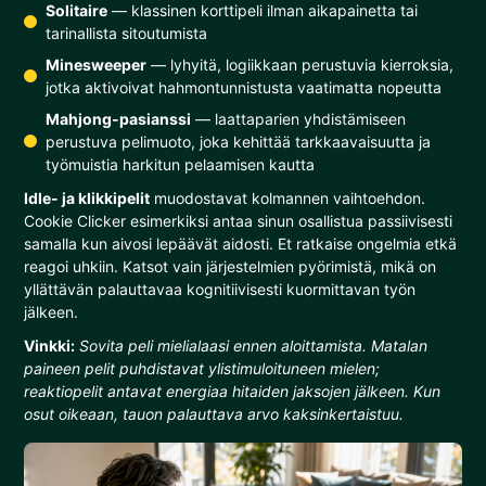
Solitaire
— klassinen korttipeli ilman aikapainetta tai
tarinallista sitoutumista
Minesweeper
— lyhyitä, logiikkaan perustuvia kierroksia,
jotka aktivoivat hahmontunnistusta vaatimatta nopeutta
Mahjong-pasianssi
— laattaparien yhdistämiseen
perustuva pelimuoto, joka kehittää tarkkaavaisuutta ja
työmuistia harkitun pelaamisen kautta
Idle- ja klikkipelit
muodostavat kolmannen vaihtoehdon.
Cookie Clicker esimerkiksi antaa sinun osallistua passiivisesti
samalla kun aivosi lepäävät aidosti. Et ratkaise ongelmia etkä
reagoi uhkiin. Katsot vain järjestelmien pyörimistä, mikä on
yllättävän palauttavaa kognitiivisesti kuormittavan työn
jälkeen.
Vinkki:
Sovita peli mielialaasi ennen aloittamista. Matalan
paineen pelit puhdistavat ylistimuloituneen mielen;
reaktiopelit antavat energiaa hitaiden jaksojen jälkeen. Kun
osut oikeaan, tauon palauttava arvo kaksinkertaistuu.