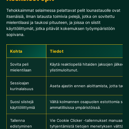
Tehokkaimmat selaimessa pelattavat pelit lounastauolle ovat
itsenäisiä, ilman latausta toimivia pelejä, jotka on sovitettu
mielentilaasi ja taukosi pituuteen, ja joissa on siistit
käyttöliittymät, jotka pitävät kokemuksen työympäristöön
sopivana.
Kohta
Tiedot
Sovita peli
Käytä reaktiopeliä hitaiden jaksojen jälkeen
mielentilaan
ylistimuloitunut.
Sessioajan
Aseta ajastin ennen aloittamista, jotta tauko 
kurinalaisuus
Suosi siistejä
Vältä kolmannen osapuolen estottomia sivust
käyttöliittymiä
ammatillisissa ympäristöissä.
Tallenna
Vie Cookie Clicker -tallennukset manuaalise
edistyminen
tyhjentämistä tietojen menetyksen välttämis