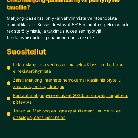
tauoille?
Mahjong-pasianssi on yksi vahvimmista vaihtoehdoista
ammattilaisille. Sessiot kestävät 5–15 minuuttia, peli ei vaadi
rekisteröitymistä, ja tutkimus tukee sen hyötyjä
tarkkaavaisuudelle ja hahmontunnistukselle.
Suositellut
Pelaa Mahjongia verkossa ilmaiseksi Klassinen laattapeli,
ei rekisteröitymistä
Žaisti Mahjong internete nemokamai Klasikinis plytelių
žaidimas, be registracijos
Parhaat mahjong-sovellukset 2026: moninpeli, harjoittelu,
pisteytys
Jouez au Mahjong en ligne gratuitement Jeu de tuiles
classique, sans inscription