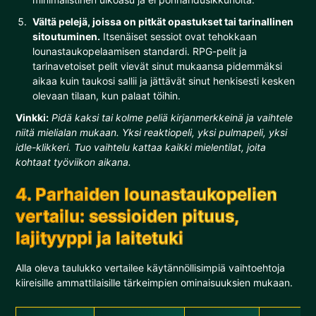
Vältä pelejä, joissa on pitkät opastukset tai tarinallinen
sitoutuminen.
Itsenäiset sessiot ovat tehokkaan
lounastaukopelaamisen standardi. RPG-pelit ja
tarinavetoiset pelit vievät sinut mukaansa pidemmäksi
aikaa kuin taukosi sallii ja jättävät sinut henkisesti kesken
olevaan tilaan, kun palaat töihin.
Vinkki:
Pidä kaksi tai kolme peliä kirjanmerkkeinä ja vaihtele
niitä mielialan mukaan. Yksi reaktiopeli, yksi pulmapeli, yksi
idle-klikkeri. Tuo vaihtelu kattaa kaikki mielentilat, joita
kohtaat työviikon aikana.
4. Parhaiden lounastaukopelien
vertailu: sessioiden pituus,
lajityyppi ja laitetuki
Alla oleva taulukko vertailee käytännöllisimpiä vaihtoehtoja
kiireisille ammattilaisille tärkeimpien ominaisuuksien mukaan.