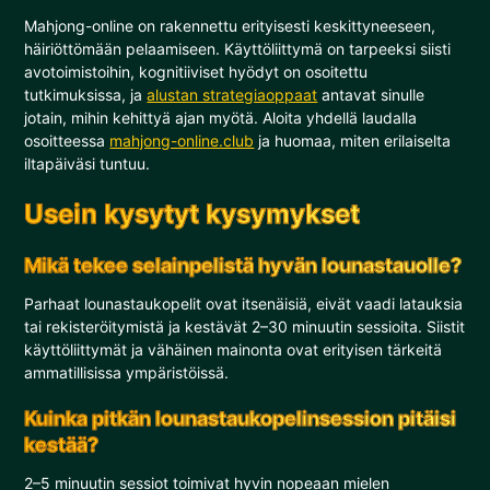
Mahjong-online on rakennettu erityisesti keskittyneeseen,
häiriöttömään pelaamiseen. Käyttöliittymä on tarpeeksi siisti
avotoimistoihin, kognitiiviset hyödyt on osoitettu
tutkimuksissa, ja
alustan strategiaoppaat
antavat sinulle
jotain, mihin kehittyä ajan myötä. Aloita yhdellä laudalla
osoitteessa
mahjong-online.club
ja huomaa, miten erilaiselta
iltapäiväsi tuntuu.
Usein kysytyt kysymykset
Mikä tekee selainpelistä hyvän lounastauolle?
Parhaat lounastaukopelit ovat itsenäisiä, eivät vaadi latauksia
tai rekisteröitymistä ja kestävät 2–30 minuutin sessioita. Siistit
käyttöliittymät ja vähäinen mainonta ovat erityisen tärkeitä
ammatillisissa ympäristöissä.
Kuinka pitkän lounastaukopelinsession pitäisi
kestää?
2–5 minuutin sessiot toimivat hyvin nopeaan mielen