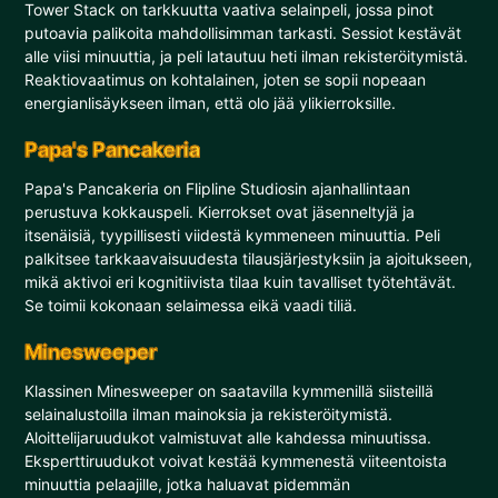
Tower Stack on tarkkuutta vaativa selainpeli, jossa pinot
putoavia palikoita mahdollisimman tarkasti. Sessiot kestävät
alle viisi minuuttia, ja peli latautuu heti ilman rekisteröitymistä.
Reaktiovaatimus on kohtalainen, joten se sopii nopeaan
energianlisäykseen ilman, että olo jää ylikierroksille.
Papa's Pancakeria
Papa's Pancakeria on Flipline Studiosin ajanhallintaan
perustuva kokkauspeli. Kierrokset ovat jäsenneltyjä ja
itsenäisiä, tyypillisesti viidestä kymmeneen minuuttia. Peli
palkitsee tarkkaavaisuudesta tilausjärjestyksiin ja ajoitukseen,
mikä aktivoi eri kognitiivista tilaa kuin tavalliset työtehtävät.
Se toimii kokonaan selaimessa eikä vaadi tiliä.
Minesweeper
Klassinen Minesweeper on saatavilla kymmenillä siisteillä
selainalustoilla ilman mainoksia ja rekisteröitymistä.
Aloittelijaruudukot valmistuvat alle kahdessa minuutissa.
Eksperttiruudukot voivat kestää kymmenestä viiteentoista
minuuttia pelaajille, jotka haluavat pidemmän