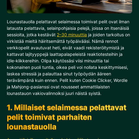
Lounastauolla pelattavat selaimessa toimivat pelit ovat ilman
latausta pelattavia, selainpohjaisia pelejä, joissa on itsenäisiä
sessioita, jotka kestävät
2–30 minuuttia
ja joiden tarkoitus on
virkistää mieltä häiritsemättä työpäivääsi. Nämä rennot
verkkopelit avautuvat heti, eivät vaadi rekisteröitymistä ja
kattavat lajityyppejä laattapalapeleistä reaktiotesteihin ja
idle-klikkereihin. Olipa käytössäsi viisi minuuttia tai
kokonainen puoli tuntia, oikea peli voi nollata keskittymisesi,
laskea stressiä ja palauttaa sinut työpöydän ääreen
terävämpänä kuin ennen. Pelit kuten Cookie Clicker, Wordle
ja Mahjong-pasianssi ovat nousseet ammattilaisten
lounastauon vakiovalinnoiksi juuri näistä syistä.
1. Millaiset selaimessa pelattavat
pelit toimivat parhaiten
lounastauolla