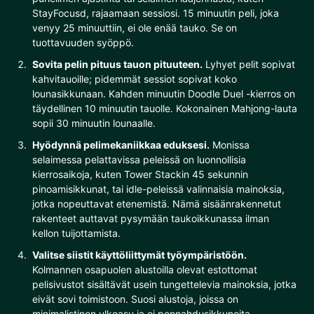
StayFocusd, rajaamaan sessiosi. 15 minuutin peli, joka
venyy 25 minuuttiin, ei ole enää tauko. Se on
tuottavuuden syöppö.
Sovita pelin pituus tauon pituuteen.
Lyhyet pelit sopivat
kahvitauoille; pidemmät sessiot sopivat koko
lounasikkunaan. Kahden minuutin Doodle Duel -kierros on
täydellinen 10 minuutin tauolle. Kokonainen Mahjong-lauta
sopii 30 minuutin lounaalle.
Hyödynnä pelimekaniikkaa eduksesi.
Monissa
selaimessa pelattavissa peleissä on luonnollisia
kierrosaikoja, kuten Tower Stackin 45 sekunnin
pinoamisikkunat, tai idle-peleissä valinnaisia mainoksia,
jotka nopeuttavat etenemistä. Nämä sisäänrakennetut
rakenteet auttavat pysymään taukoikkunassa ilman
kellon tuijottamista.
Valitse siistit käyttöliittymät työympäristöön.
Kolmannen osapuolen alustoilla olevat estottomat
pelisivustot sisältävät usein tungettelevia mainoksia, jotka
eivät sovi toimistoon. Suosi alustoja, joissa on
minimalistinen ulkoasu ja ei ponnahdusikkunoita.