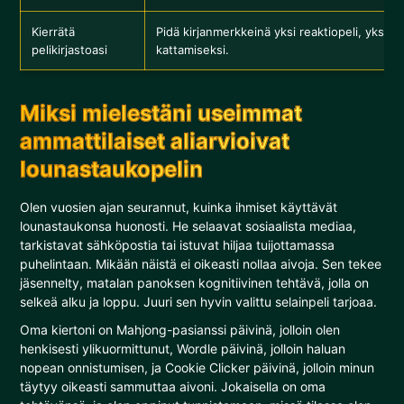
Kierrätä
Pidä kirjanmerkkeinä yksi reaktiopeli, yksi pu
pelikirjastoasi
kattamiseksi.
Miksi mielestäni useimmat
ammattilaiset aliarvioivat
lounastaukopelin
Olen vuosien ajan seurannut, kuinka ihmiset käyttävät
lounastaukonsa huonosti. He selaavat sosiaalista mediaa,
tarkistavat sähköpostia tai istuvat hiljaa tuijottamassa
puhelintaan. Mikään näistä ei oikeasti nollaa aivoja. Sen tekee
jäsennelty, matalan panoksen kognitiivinen tehtävä, jolla on
selkeä alku ja loppu. Juuri sen hyvin valittu selainpeli tarjoaa.
Oma kiertoni on Mahjong-pasianssi päivinä, jolloin olen
henkisesti ylikuormittunut, Wordle päivinä, jolloin haluan
nopean onnistumisen, ja Cookie Clicker päivinä, jolloin minun
täytyy oikeasti sammuttaa aivoni. Jokaisella on oma