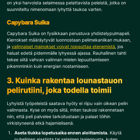
on yksi harvoista selaimessa pelattavista peleistä, jotka on
suunniteltu nimenomaan lyhyttä taukoa varten.
Capybara Suika
Capybara Suika on fysiikkaan perustuva yhdistelypulmapeli.
Kierrokset määräytyvät luonnostaan pelimekaniikan mukaan,
ja
valinnaiset mainokset voivat nopeuttaa etenemistä
, jos
haluat edetä pidemmälle lyhyessä ajassa. Rauhallinen tahti
tekee siitä vahvan valinnan mielen lepuuttamiseen
pikemminkin kuin energian nostamiseen.
3. Kuinka rakentaa lounastauon
pelirutiini, joka todella toimii
Lyhyistä työpeleistä saatava hyöty ei riipu vain oikean pelin
valinnasta. Kyse on myös siitä, miten taukosi rakennetaan
niin, että peli palvelee tarkoitustaan ja palaat töihin
virkistyneenä etkä hajamielisenä.
Aseta tiukka lopetusaika ennen aloittamista.
Käytä
puhelimen ajastinta tai selaimen laajennusta, kuten