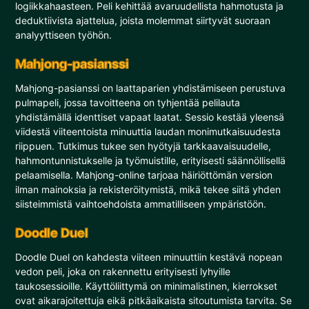
logiikkahaasteen. Peli kehittää avaruudellista hahmotusta ja
deduktiivista ajattelua, joista molemmat siirtyvät suoraan
analyyttiseen työhön.
Mahjong-pasianssi
Mahjong-pasianssi on laattaparien yhdistämiseen perustuva
pulmapeli, jossa tavoitteena on tyhjentää pelilauta
yhdistämällä identtiset vapaat laatat. Sessio kestää yleensä
viidestä viiteentoista minuuttia laudan monimutkaisuudesta
riippuen. Tutkimus tukee sen hyötyjä tarkkaavaisuudelle,
hahmontunnistukselle ja työmuistille, erityisesti säännöllisellä
pelaamisella. Mahjong-online tarjoaa häiriöttömän version
ilman mainoksia ja rekisteröitymistä, mikä tekee siitä yhden
siisteimmistä vaihtoehdoista ammatilliseen ympäristöön.
Doodle Duel
Doodle Duel on kahdesta viiteen minuuttiin kestävä nopean
vedon peli, joka on rakennettu erityisesti lyhyille
taukosessioille. Käyttöliittymä on minimalistinen, kierrokset
ovat aikarajoitettuja eikä pitkäaikaista sitoutumista tarvita. Se