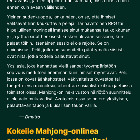
tehtävänsä, ja olen oppinut tunnistamaan, missä tilassa olen
ennen kuin avaan välilehden.
Yleinen sudenkuoppa, jonka näen, on se, että ihmiset
valitsevat liian koukuttavia pelejä. Tarinavetoinen RPG tai
kilpailullinen moninpeli imaisee sinut mukaansa taukoikkunan
yli ja jättää sinut henkisesti kesken olevaan sessioon, kun
palaat töihin. Itsenäinen sessio ei ole rajoite. Se on
ominaisuus. Pelit, jotka on suunniteltu päättymään siististi,
ovat niitä, jotka todella palauttavat sinut.
Yksi asia, joka kannattaa vielä sanoa: työympäristöön
sopivuus merkitsee enemmän kuin ihmiset myöntävät. Peli,
jossa on kovat äänitehosteet, väkivaltaista kuvastoa tai
tungettelevia mainoksia, aiheuttaa sosiaalista kitkaa jaetuissa
toimistotiloissa. Mahjong-online-sivuston häiriötön suunnittelu
ei ole vain mukava lisä. Avotoimistossa se on ero yksityisen,
palauttavan tauon ja kiusallisen tauon välillä.
— Dmytro
Kokeile Mahjong-onlinea