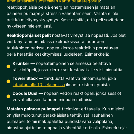
Ammattilaisille suositellaan kahta pääkategoriaa
:
reaktiopohjaisia pelejä energian nostamiseen ja matalan
paineen pulmapeljä stressin vähentämiseen. Valinta ei ole
pelkkä mieltymyskysymys. Kyse on siitä, että peli sovitetaan
nykyiseen mielentilaasi.
Reaktiopohjaiset pelit
nostavat vireystilaa nopeasti. Jos olet
viettänyt aamun hitaissa kokouksissa tai puurtaen
taulukoiden parissa, nopea kierros reaktioihin perustuvaa
peliä herättää keskittymisesi uudelleen. Esimerkkejä:
Krunker
— nopeatempoinen selaimessa pelattava
räiskintäpeli, jossa kierrokset kestävät alle viisi minuuttia
Tower Stack
— tarkkuutta vaativa pinoamispeli, joka
latautuu alle 10 sekunnissa
ilman rekisteröitymistä
Doodle Duel
— nopean vedon reaktiopeli, jonka sessiot
voivat olla vain kahden minuutin mittaisia
Matalan paineen pulmapelit
toimivat eri tavalla. Kun mielesi
on ylistimuloitunut peräkkäisistä tehtävistä, rauhallinen
pulmapeli toimii makupalettia puhdistavana välipalana,
hidastaa ajattelun tempoa ja vähentää kortisolia. Esimerkkejä: