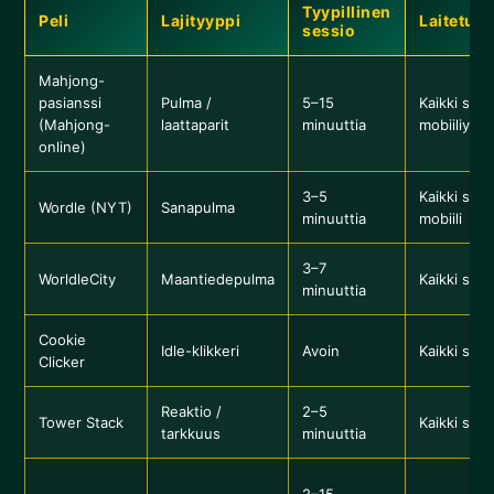
Tyypillinen
Peli
Lajityyppi
Laitetuki
sessio
Mahjong-
pasianssi
Pulma /
5–15
Kaikki sela
(Mahjong-
laattaparit
minuuttia
mobiiliystä
online)
3–5
Kaikki sela
Wordle (NYT)
Sanapulma
minuuttia
mobiili
3–7
WorldleCity
Maantiedepulma
Kaikki sela
minuuttia
Cookie
Idle-klikkeri
Avoin
Kaikki sela
Clicker
Reaktio /
2–5
Tower Stack
Kaikki sela
tarkkuus
minuuttia
2–15