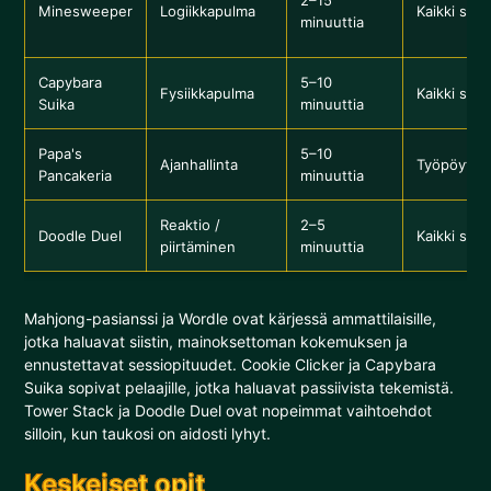
Minesweeper
Logiikkapulma
Kaikki sela
minuuttia
Capybara
5–10
Fysiikkapulma
Kaikki sela
Suika
minuuttia
Papa's
5–10
Ajanhallinta
Työpöytäs
Pancakeria
minuuttia
Reaktio /
2–5
Doodle Duel
Kaikki sela
piirtäminen
minuuttia
Mahjong-pasianssi ja Wordle ovat kärjessä ammattilaisille,
jotka haluavat siistin, mainoksettoman kokemuksen ja
ennustettavat sessiopituudet. Cookie Clicker ja Capybara
Suika sopivat pelaajille, jotka haluavat passiivista tekemistä.
Tower Stack ja Doodle Duel ovat nopeimmat vaihtoehdot
silloin, kun taukosi on aidosti lyhyt.
Keskeiset opit