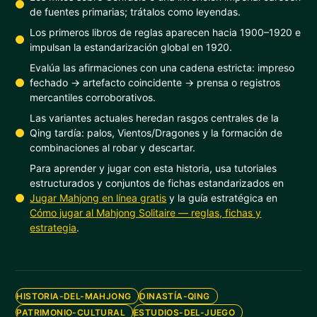
de fuentes primarias; trátalos como leyendas.
Los primeros libros de reglas aparecen hacia 1900–1920 e
impulsan la estandarización global en 1920.
Evalúa las afirmaciones con una cadena estricta: impreso
fechado → artefacto coincidente → prensa o registros
mercantiles corroborativos.
Las variantes actuales heredan rasgos centrales de la
Qing tardía: palos, Vientos/Dragones y la formación de
combinaciones al robar y descartar.
Para aprender y jugar con esta historia, usa tutoriales
estructurados y conjuntos de fichas estandarizados en
Jugar Mahjong en línea gratis
y la guía estratégica en
Cómo jugar al Mahjong Solitaire — reglas, fichas y
estrategia
.
HISTORIA-DEL-MAHJONG
DINASTÍA-QING
PATRIMONIO-CULTURAL
ESTUDIOS-DEL-JUEGO