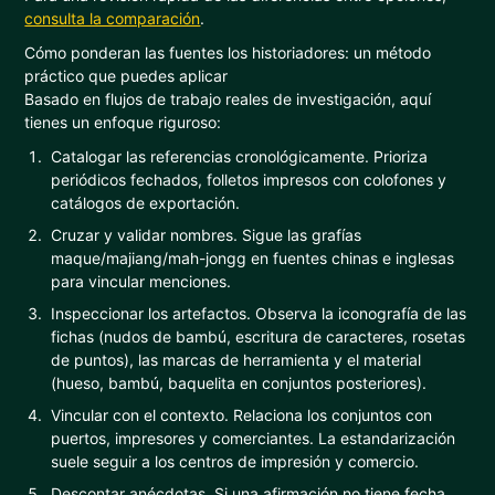
consulta la comparación
.
Cómo ponderan las fuentes los historiadores: un método
práctico que puedes aplicar
Basado en flujos de trabajo reales de investigación, aquí
tienes un enfoque riguroso:
Catalogar las referencias cronológicamente. Prioriza
periódicos fechados, folletos impresos con colofones y
catálogos de exportación.
Cruzar y validar nombres. Sigue las grafías
maque/majiang/mah-jongg en fuentes chinas e inglesas
para vincular menciones.
Inspeccionar los artefactos. Observa la iconografía de las
fichas (nudos de bambú, escritura de caracteres, rosetas
de puntos), las marcas de herramienta y el material
(hueso, bambú, baquelita en conjuntos posteriores).
Vincular con el contexto. Relaciona los conjuntos con
puertos, impresores y comerciantes. La estandarización
suele seguir a los centros de impresión y comercio.
Descontar anécdotas. Si una afirmación no tiene fecha,