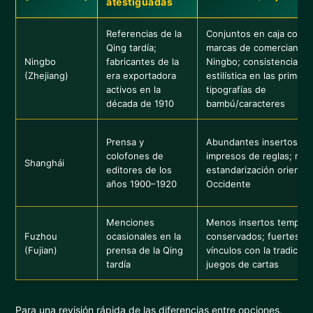
atestiguadas
Referencias de la
Conjuntos en caja con
Qing tardía;
marcas de comerciantes
Ningbo
fabricantes de la
Ningbo; consistencia
(Zhejiang)
era exportadora
estilística en las primera
activos en la
tipografías de
década de 1910
bambú/caracteres
Prensa y
Abundantes insertos
colofones de
impresos de reglas; rápi
Shanghái
editores de los
estandarización orienta
años 1900–1920
Occidente
Menciones
Menos insertos tempra
Fuzhou
ocasionales en la
conservados; fuertes
(Fujian)
prensa de la Qing
vínculos con la tradición
tardía
juegos de cartas
Para una revisión rápida de las diferencias entre opciones,