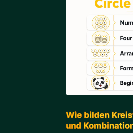
Wie bilden Krei
und Kombinatio