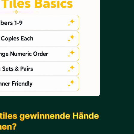
stiles gewinnende Hände
nen?