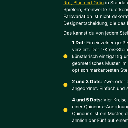
Rot, Blau und Grün
in Standar
Spielern, Steinwerte zu erken
Farbvariation ist nicht dekorat
Designentscheidung, die das E
Das kannst du von jedem Stei
1 Dot:
Ein einzelner große
verziert. Der 1-Kreis-Ste
künstlerisch einzigartig 
geometrisches Muster im 
optisch markantesten Stei
2 und 3 Dots:
Zwei oder d
angeordnet. Einfach und s
4 und 5 Dots:
Vier Kreise 
einer Quincunx-Anordnung
Quincunx ist ein Muster, 
ähnlich der Fünf auf eine