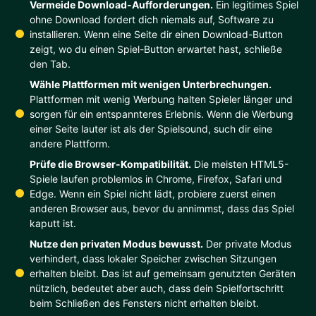
Vermeide Download-Aufforderungen.
Ein legitimes Spiel
ohne Download fordert dich niemals auf, Software zu
installieren. Wenn eine Seite dir einen Download-Button
zeigt, wo du einen Spiel-Button erwartet hast, schließe
den Tab.
Wähle Plattformen mit wenigen Unterbrechungen.
Plattformen mit wenig Werbung halten Spieler länger und
sorgen für ein entspannteres Erlebnis. Wenn die Werbung
einer Seite lauter ist als der Spielsound, such dir eine
andere Plattform.
Prüfe die Browser-Kompatibilität.
Die meisten HTML5-
Spiele laufen problemlos in Chrome, Firefox, Safari und
Edge. Wenn ein Spiel nicht lädt, probiere zuerst einen
anderen Browser aus, bevor du annimmst, dass das Spiel
kaputt ist.
Nutze den privaten Modus bewusst.
Der private Modus
verhindert, dass lokaler Speicher zwischen Sitzungen
erhalten bleibt. Das ist auf gemeinsam genutzten Geräten
nützlich, bedeutet aber auch, dass dein Spielfortschritt
beim Schließen des Fensters nicht erhalten bleibt.