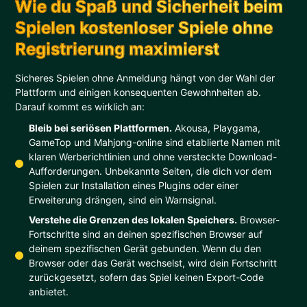
Wie du Spaß und Sicherheit beim
Spielen kostenloser Spiele ohne
Registrierung maximierst
Sicheres Spielen ohne Anmeldung hängt von der Wahl der
Plattform und einigen konsequenten Gewohnheiten ab.
Darauf kommt es wirklich an:
Bleib bei seriösen Plattformen.
Akousa, Playgama,
GameTop und Mahjong-online sind etablierte Namen mit
klaren Werberichtlinien und ohne versteckte Download-
Aufforderungen. Unbekannte Seiten, die dich vor dem
Spielen zur Installation eines Plugins oder einer
Erweiterung drängen, sind ein Warnsignal.
Verstehe die Grenzen des lokalen Speichers.
Browser-
Fortschritte sind an deinen spezifischen Browser auf
deinem spezifischen Gerät gebunden. Wenn du den
Browser oder das Gerät wechselst, wird dein Fortschritt
zurückgesetzt, sofern das Spiel keinen Export-Code
anbietet.