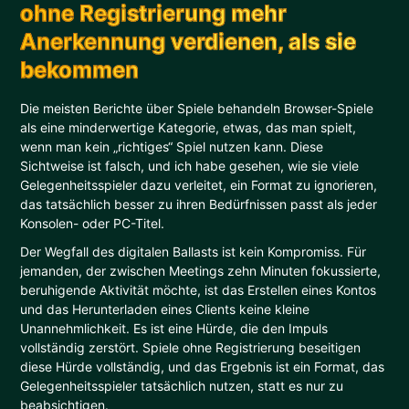
ohne Registrierung mehr
Anerkennung verdienen, als sie
bekommen
Die meisten Berichte über Spiele behandeln Browser-Spiele
als eine minderwertige Kategorie, etwas, das man spielt,
wenn man kein „richtiges“ Spiel nutzen kann. Diese
Sichtweise ist falsch, und ich habe gesehen, wie sie viele
Gelegenheitsspieler dazu verleitet, ein Format zu ignorieren,
das tatsächlich besser zu ihren Bedürfnissen passt als jeder
Konsolen- oder PC-Titel.
Der Wegfall des digitalen Ballasts ist kein Kompromiss. Für
jemanden, der zwischen Meetings zehn Minuten fokussierte,
beruhigende Aktivität möchte, ist das Erstellen eines Kontos
und das Herunterladen eines Clients keine kleine
Unannehmlichkeit. Es ist eine Hürde, die den Impuls
vollständig zerstört. Spiele ohne Registrierung beseitigen
diese Hürde vollständig, und das Ergebnis ist ein Format, das
Gelegenheitsspieler tatsächlich nutzen, statt es nur zu
beabsichtigen.