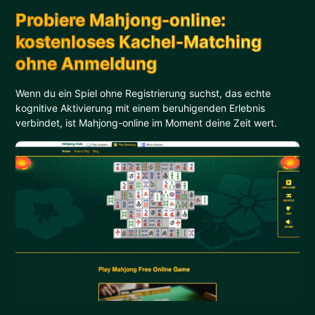
Probiere Mahjong-online:
kostenloses Kachel-Matching
ohne Anmeldung
Wenn du ein Spiel ohne Registrierung suchst, das echte
kognitive Aktivierung mit einem beruhigenden Erlebnis
verbindet, ist Mahjong-online im Moment deine Zeit wert.