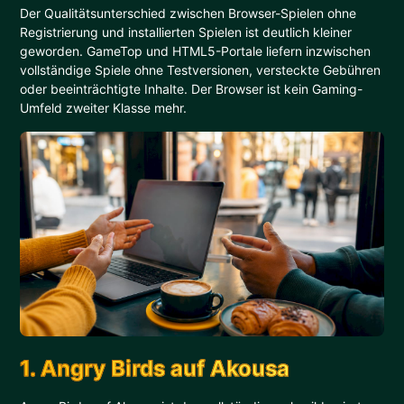
Der Qualitätsunterschied zwischen Browser-Spielen ohne
Registrierung und installierten Spielen ist deutlich kleiner
geworden. GameTop und HTML5-Portale liefern inzwischen
vollständige Spiele ohne Testversionen, versteckte Gebühren
oder beeinträchtigte Inhalte. Der Browser ist kein Gaming-
Umfeld zweiter Klasse mehr.
1. Angry Birds auf Akousa