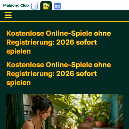
Kostenlose Online-Spiele ohne
Registrierung: 2026 sofort
spielen
Kostenlose Online-Spiele ohne
Registrierung: 2026 sofort
spielen