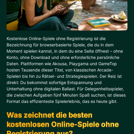
Kostenlose Online-Spiele ohne Registrierung ist die
Bezeichnung für browserbasierte Spiele, die du in dem
Moment spielen kannst, in dem du eine Seite öffnest – ohne
Konto, ohne Download und ohne erforderliche persönliche
Daten. Plattformen wie Akousa, Playgama und GameTop
hosten Tausende dieser Titel, von klassischen Arcade-
Spielen bis hin zu Rätsel- und Strategiespielen. Der Reiz ist
direkt: Du bekommst sofortige Entspannung und
Unterhaltung ohne digitalen Ballast. Für Gelegenheitsspieler,
die zwischen Aufgaben fünf Minuten Spaß suchen, ist dieses
Format das effizienteste Spielerlebnis, das es heute gibt.
Was zeichnet die besten
kostenlosen Online-Spiele ohne
Registrierung aus?