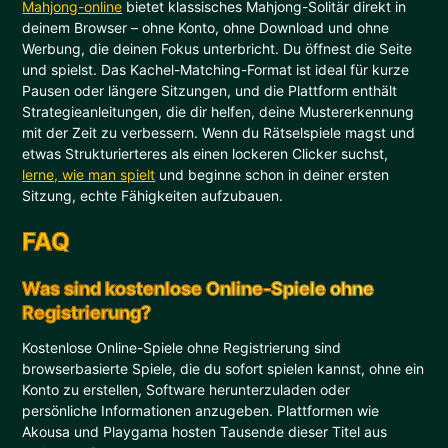
Mahjong-online
bietet klassisches Mahjong-Solitär direkt in
deinem Browser – ohne Konto, ohne Download und ohne
Werbung, die deinen Fokus unterbricht. Du öffnest die Seite
und spielst. Das Kachel-Matching-Format ist ideal für kurze
Pausen oder längere Sitzungen, und die Plattform enthält
Strategieanleitungen, die dir helfen, deine Mustererkennung
mit der Zeit zu verbessern. Wenn du Rätselspiele magst und
etwas Strukturierteres als einen lockeren Clicker suchst,
lerne, wie man spielt
und beginne schon in deiner ersten
Sitzung, echte Fähigkeiten aufzubauen.
FAQ
Was sind kostenlose Online-Spiele ohne
Registrierung?
Kostenlose Online-Spiele ohne Registrierung sind
browserbasierte Spiele, die du sofort spielen kannst, ohne ein
Konto zu erstellen, Software herunterzuladen oder
persönliche Informationen anzugeben. Plattformen wie
Akousa und Playgama hosten Tausende dieser Titel aus