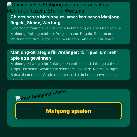
Chinesisches Mahjong vs. amerikanisches Mahjong:
Regeln, Steine, Wertung
Expertenleitfaden zu chinesischem Mahjong vs. amerikanischem
Mahjong. Datengestützter Vergleich von Regeln, Steinen und
Wertung mit Profi-Tipps und einer klaren Tabelle zur Auswahl.
Mahjong-Strategie für Anfänger: 15 Tipps, um mehr
Spiele zu gewinnen
Mahjong-Strategie für Anfänger: Experten- und datengestützte
Tipps, um deine Gewinnrate schnell zu steigern. Klare Übungen,
Beispiele und eine Vergleichstabelle, die du heute anwenden
kannst.
Mahjong spielen