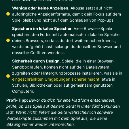
Wenige oder keine Anzeigen.
Akousa setzt auf nicht
aufdringliche Anzeigenformate, damit dein Fokus auf dem
Spiel bleibt und nicht auf dem Schließen von Pop-ups.
Speichern im lokalen Speicher.
Viele Browser-Spiele
speichern den Fortschritt automatisch im lokalen Speicher
deines Browsers, sodass du dort weitermachen kannst,
wo du aufgehört hast, solange du denselben Browser und
dasselbe Gerät verwendest.
Sicherheit durch Design.
Spiele, die in einer Browser-
Sandbox laufen, können nicht auf dein Dateisystem
zugreifen oder Hintergrundprozesse installieren, was sie in
eingeschränkten Umgebungen sicherer macht
, etwa in
Schulen, Bibliotheken oder auf gemeinsam genutzten
Computern.
Profi-Tipp:
Bevor du dich für eine Plattform entscheidest,
prüfe, ob das Spiel auf deinem Gerät in unter fünf Sekunden
lädt. Wenn nicht, liefert die Seite wahrscheinlich schwere
Werbeskripte zusammen mit dem Spiel aus, die deine
Sitzung immer wieder unterbrechen.