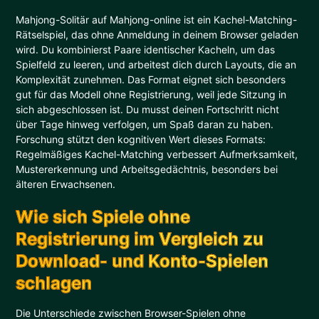
Mahjong-Solitär auf Mahjong-online ist ein Kachel-Matching-
Rätselspiel, das ohne Anmeldung in deinem Browser geladen
wird. Du kombinierst Paare identischer Kacheln, um das
Spielfeld zu leeren, und arbeitest dich durch Layouts, die an
Komplexität zunehmen. Das Format eignet sich besonders
gut für das Modell ohne Registrierung, weil jede Sitzung in
sich abgeschlossen ist. Du musst deinen Fortschritt nicht
über Tage hinweg verfolgen, um Spaß daran zu haben.
Forschung stützt den kognitiven Wert dieses Formats:
Regelmäßiges Kachel-Matching verbessert Aufmerksamkeit,
Mustererkennung und Arbeitsgedächtnis, besonders bei
älteren Erwachsenen.
Wie sich Spiele ohne
Registrierung im Vergleich zu
Download- und Konto-Spielen
schlagen
Die Unterschiede zwischen Browser-Spielen ohne