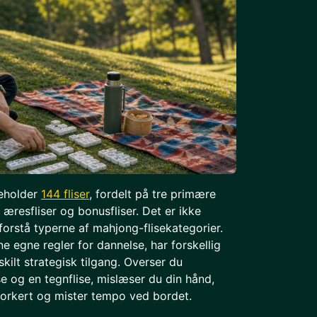
eholder
144 fliser
, fordelt på tre primære
r, æresfliser og bonusfliser. Det er ikke
t forstå typerne af mahjong-flisekategorier.
e egne regler for dannelse, har forskellig
ilt strategisk tilgang. Overser du
se og en tegnflise, mislæser du din hånd,
forkert og mister tempo ved bordet.