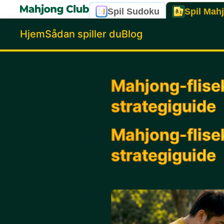
Spil Sudoku
Spil Mah
Hjem
Sådan spiller du
Blog
Mahjong-flise
strategiguide
Mahjong-flise
strategiguide