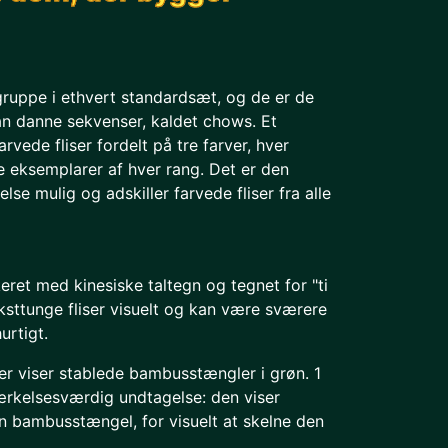
 gruppe i ethvert standardsæt, og de er de
kan danne sekvenser, kaldet chows. Et
rvede fliser fordelt på tre farver, hver
re eksemplarer af hver rang. Det er den
lse mulig og adskiller farvede fliser fra alle
eret med kinesiske taltegn og tegnet for "ti
eksttunge fliser visuelt og kan være sværere
urtigt.
der viser stablede bambusstængler i grøn. 1
rkelsesværdig undtagelse: den viser
 en bambusstængel, for visuelt at skelne den