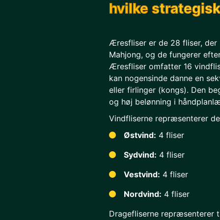
hvilke strategisk
Æresfliser er de 28 fliser, de
Mahjong, og de fungerer efter 
Æresfliser omfatter 16 vindfli
kan nogensinde danne en sekve
eller firlinger (kongs). Den b
og høj belønning i håndplanl
Vindfliserne repræsenterer de
Østvind:
4 fliser
Sydvind:
4 fliser
Vestvind:
4 fliser
Nordvind:
4 fliser
Dragefliserne repræsenterer 