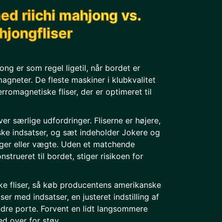
ed riichi mahjong vs.
jongfliser
ong er som regel ligetil, når bordet er
 magneter. De fleste maskiner i klubkvalitet
erromagnetiske fliser, der er optimeret til
er særlige udfordringer. Fliserne er højere,
ke indsatser, og sæt indeholder Jokere og
ger eller vægte. Uden et matchende
strueret til bordet, stiger risikoen for
ke fliser, så køb producentens amerikanske
ser med indsatser, en justeret indstilling af
re porte. Forvent en lidt langsommere
d over for støv.