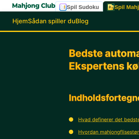
Spil Sudoku
Spil Mah
Hjem
Sådan spiller du
Blog
Bedste automa
Ekspertens k
Indholdsfortegn
Hvad definerer det beds
Hvordan mahjongflisestørr