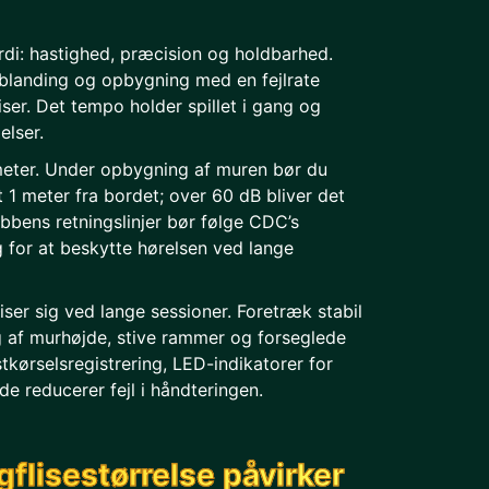
ærdi: hastighed, præcision og holdbarhed.
 blanding og opbygning med en fejlrate
iser. Det tempo holder spillet i gang og
elser.
meter. Under opbygning af muren bør du
 1 meter fra bordet; over 60 dB bliver det
ubbens retningslinjer bør følge CDC’s
g for at beskytte hørelsen ved lange
iser sig ved lange sessioner. Foretræk stabil
g af murhøjde, stive rammer og forseglede
stkørselsregistrering, LED-indikatorer for
e reducerer fejl i håndteringen.
flisestørrelse påvirker