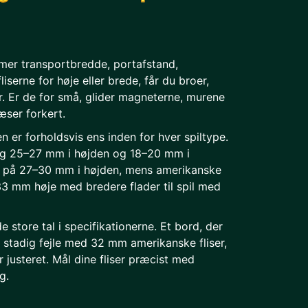
mer transportbredde, portafstand,
serne for høje eller brede, får du broer,
r. Er de for små, glider magneterne, murene
læser forkert.
en er forholdsvis ens inden for hver spiltype.
ring 25–27 mm i højden og 18–20 mm i
r på 27–30 mm i højden, mens amerikanske
33 mm høje med bredere flader til spil med
 store tal i specifikationerne. Et bord, der
 stadig fejle med 32 mm amerikanske fliser,
r justeret. Mål dine fliser præcist med
g.