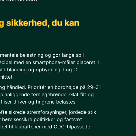
g sikkerhed, du kan
 mentale belastning og gør lange spil
decibel med en smartphone-måler placeret 1
uld blanding og opbygning. Log 10
ittet.
og håndled. Prioritér en bordhøjde på 29–31
lanliggende terningebrønde. Glat filt og
fliser driver og fingrene belastes.
te sikrede strømforsyninger, jordede stik
r hørelsessikre politikker og fastsæt
ibel til klubaftener med CDC-tilpassede