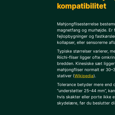
kompatibilitet
Mahjongflisestørrelse bestem
magnetfang og murhøjde. Er fli
fejlopbygninger og fastkørsle
kollapser, eller sensorerne af
Typiske størrelser varierer, m
Riichi-fliser ligger ofte omk
bredden. Kinesiske sæt ligge
mahjongfliser normalt er 30–
stativer (
Wikipedia
).
Tolerance betyder mere end de
“understøtter 25–44 mm”, kan
hvis skakter eller porte ikke e
skydelære, før du beslutter di