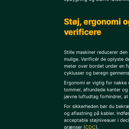
Støj, ergonomi o
verificere
Stille maskiner reducerer den
mulige. Verificér de oplyste 
meter over bordet under en f
cyklusser og beregn gennemsn
Ergonomi er vigtig for nakke 
tommer, afrundede kanter og p
jævne luftudtag forhindrer, at 
For sikkerheden bør du bekræf
og aflastning på kabler. Indfø
acceptable støjniveauer i dec
grænser (
CDC
).