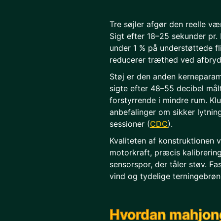
Tre søjler afgør den reelle v
Sigt efter 18–25 sekunder pr.
under 1 % på understøttede fl
reducerer træthed ved afbryd
Støj er den anden kernepara
sigte efter 48–55 decibel målt
forstyrrende i mindre rum. Kl
anbefalinger om sikker lytnin
sessioner (
CDC
).
Kvaliteten af konstruktionen v
motorkraft, præcis kalibrerin
sensorspor, der tåler støv. Fa
vind og tydelige terningebrønd
Hvordan mahjong