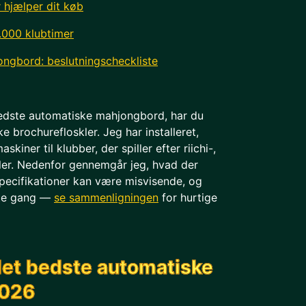
r hjælper dit køb
1.000 klubtimer
ngbord: beslutningscheckliste
 bedste automatiske mahjongbord, har du
ke brochurefloskler. Jeg har installeret,
kiner til klubber, der spiller efter riichi-,
ler. Nedenfor gennemgår jeg, hvad der
specifikationer kan være misvisende, og
ste gang —
se sammenligningen
for hurtige
det bedste automatiske
2026