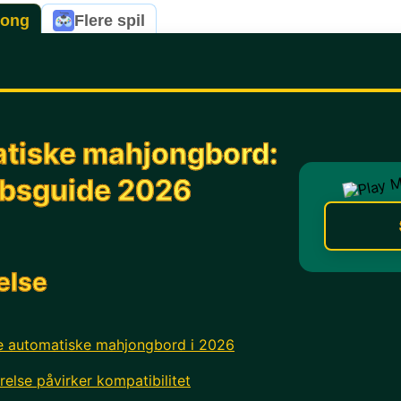
jong
Flere spil
tiske mahjongbord:
øbsguide 2026
else
te automatiske mahjongbord i 2026
else påvirker kompatibilitet