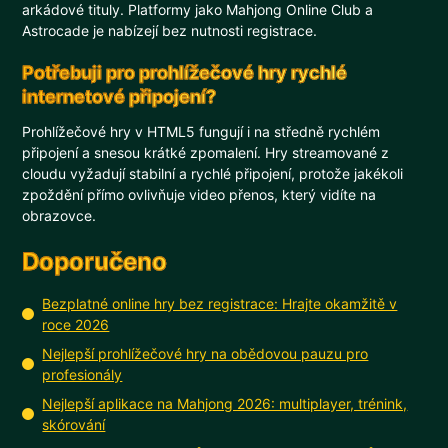
arkádové tituly. Platformy jako Mahjong Online Club a
Astrocade je nabízejí bez nutnosti registrace.
Potřebuji pro prohlížečové hry rychlé
internetové připojení?
Prohlížečové hry v HTML5 fungují i na středně rychlém
připojení a snesou krátké zpomalení. Hry streamované z
cloudu vyžadují stabilní a rychlé připojení, protože jakékoli
zpoždění přímo ovlivňuje video přenos, který vidíte na
obrazovce.
Doporučeno
Bezplatné online hry bez registrace: Hrajte okamžitě v
roce 2026
Nejlepší prohlížečové hry na obědovou pauzu pro
profesionály
Nejlepší aplikace na Mahjong 2026: multiplayer, trénink,
skórování