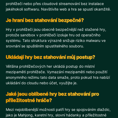
prohlížeči nebo přes cloudové streamování bez instalace
jakéhokoli softwaru. Navštívíte web a hra se spustí okamžitě.
Je hraní bez stahování bezpečné?
Hry v prohlížeči jsou obecně bezpečnější než stažené hry,
protože sandbox v prohlížeči izoluje hru od operačního
systému. Tato struktura výrazně snižuje riziko malwaru ve
srovnání se spuštěním spustitelného souboru.
Ukládají hry bez stahování můj postup?
Většina prohlížečových her ukládá postup do místní
mezipaměti prohlížeče. Vymazání mezipaměti nebo použití
anonymního režimu tato data smaže, proto pokud hra nabízí
ukládání do cloudu nebo účet, využijte je.
Jaké jsou oblíbené hry bez stahování pro
příležitostné hráče?
Mezi nejoblíbenější možnosti patří hry se spojováním dlaždic,
jako je Mahjong, karetní hry, slovní hádanky a příležitostné