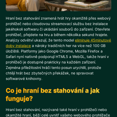
Hraní bez stahování znamená hrát hry okamžitě přes webový
prohlížeč nebo cloudovou streamovací službu bez instalace
jakéhokoli softwaru či ukládání souborů do zařízení. Otevřete
prohlížeč, přejdete na hru a během několika sekund hrajete.
Analýzy odvětví ukazují, že tento model
eliminuje 45minutové
doby instalace
a nároky tradičních her na více než 100 GB
úložiště. Platformy jako Google Chrome, Mozilla Firefox a
Safari nyní nativně podporují HTML5 a WebGL, takže hraní v
prohlížeči je dostupné prakticky na každém zařízení.
Zejména příležitostní hráči tento posun urychlili, protože
chtějí hrát bez zbytečných překážek, ne spravovat
softwarové knihovny.
Co je hraní bez stahování a jak
funguje?
Hraní bez stahování, nazývané také hraní v prohlížeči nebo
okamžité hraní, běží celé uvnitř vašeho webového prohlížeče