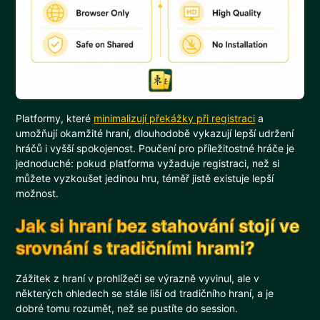
Platformy, které
minimalizují překážky při registraci
a
umožňují okamžité hraní, dlouhodobě vykazují lepší udržení
hráčů i vyšší spokojenost. Poučení pro příležitostné hráče je
jednoduché: pokud platforma vyžaduje registraci, než si
můžete vyzkoušet jedinou hru, téměř jistě existuje lepší
možnost.
Jak si hraní bez stahování stojí ve
srovnání s tradičními hrami?
Zážitek z hraní v prohlížeči se výrazně vyvinul, ale v
některých ohledech se stále liší od tradičního hraní, a je
dobré tomu rozumět, než se pustíte do session.