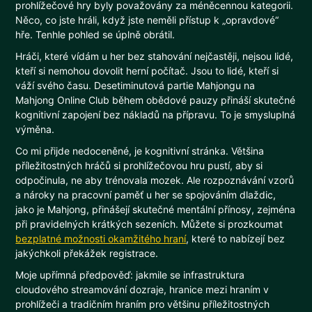
prohlížečové hry byly považovány za méněcennou kategorii.
Něco, co jste hráli, když jste neměli přístup k „opravdové“
hře. Tenhle pohled se úplně obrátil.
Hráči, které vídám u her bez stahování nejčastěji, nejsou lidé,
kteří si nemohou dovolit herní počítač. Jsou to lidé, kteří si
váží svého času. Desetiminutová partie Mahjongu na
Mahjong Online Club během obědové pauzy přináší skutečné
kognitivní zapojení bez nákladů na přípravu. To je smysluplná
výměna.
Co mi přijde nedoceněné, je kognitivní stránka. Většina
příležitostných hráčů si prohlížečovou hru pustí, aby si
odpočinula, ne aby trénovala mozek. Ale rozpoznávání vzorů
a nároky na pracovní paměť u her se spojováním dlaždic,
jako je Mahjong, přinášejí skutečné mentální přínosy, zejména
při pravidelných krátkých sezeních. Můžete si prozkoumat
bezplatné možnosti okamžitého hraní
, které to nabízejí bez
jakýchkoli překážek registrace.
Moje upřímná předpověď: jakmile se infrastruktura
cloudového streamování dozraje, hranice mezi hraním v
prohlížeči a tradičním hraním pro většinu příležitostných