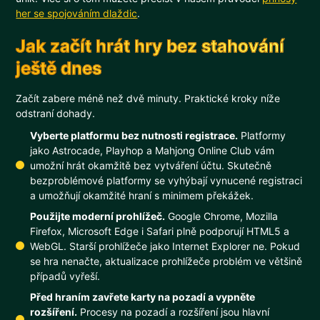
her se spojováním dlaždic
.
Jak začít hrát hry bez stahování
ještě dnes
Začít zabere méně než dvě minuty. Praktické kroky níže
odstraní dohady.
Vyberte platformu bez nutnosti registrace.
Platformy
jako Astrocade, Playhop a Mahjong Online Club vám
umožní hrát okamžitě bez vytváření účtu. Skutečně
bezproblémové platformy se vyhýbají vynucené registraci
a umožňují okamžité hraní s minimem překážek.
Použijte moderní prohlížeč.
Google Chrome, Mozilla
Firefox, Microsoft Edge i Safari plně podporují HTML5 a
WebGL. Starší prohlížeče jako Internet Explorer ne. Pokud
se hra nenačte, aktualizace prohlížeče problém ve většině
případů vyřeší.
Před hraním zavřete karty na pozadí a vypněte
rozšíření.
Procesy na pozadí a rozšíření jsou hlavní