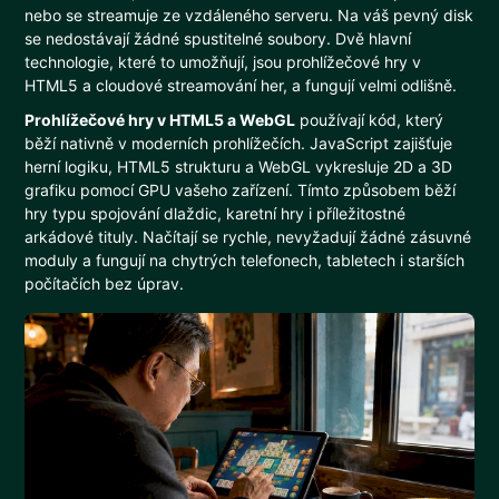
nebo se streamuje ze vzdáleného serveru. Na váš pevný disk
se nedostávají žádné spustitelné soubory. Dvě hlavní
technologie, které to umožňují, jsou prohlížečové hry v
HTML5 a cloudové streamování her, a fungují velmi odlišně.
Prohlížečové hry v HTML5 a WebGL
používají kód, který
běží nativně v moderních prohlížečích. JavaScript zajišťuje
herní logiku, HTML5 strukturu a WebGL vykresluje 2D a 3D
grafiku pomocí GPU vašeho zařízení. Tímto způsobem běží
hry typu spojování dlaždic, karetní hry i příležitostné
arkádové tituly. Načítají se rychle, nevyžadují žádné zásuvné
moduly a fungují na chytrých telefonech, tabletech i starších
počítačích bez úprav.