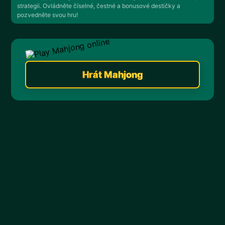
strategii. Ovládněte číselné, čestné a bonusové destičky a
pozvedněte svou hru!
Hrát Mahjong