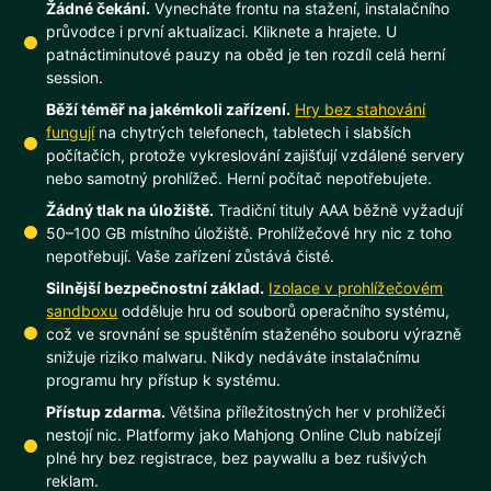
Žádné čekání.
Vynecháte frontu na stažení, instalačního
průvodce i první aktualizaci. Kliknete a hrajete. U
patnáctiminutové pauzy na oběd je ten rozdíl celá herní
session.
Běží téměř na jakémkoli zařízení.
Hry bez stahování
fungují
na chytrých telefonech, tabletech i slabších
počítačích, protože vykreslování zajišťují vzdálené servery
nebo samotný prohlížeč. Herní počítač nepotřebujete.
Žádný tlak na úložiště.
Tradiční tituly AAA běžně vyžadují
50–100 GB místního úložiště. Prohlížečové hry nic z toho
nepotřebují. Vaše zařízení zůstává čisté.
Silnější bezpečnostní základ.
Izolace v prohlížečovém
sandboxu
odděluje hru od souborů operačního systému,
což ve srovnání se spuštěním staženého souboru výrazně
snižuje riziko malwaru. Nikdy nedáváte instalačnímu
programu hry přístup k systému.
Přístup zdarma.
Většina příležitostných her v prohlížeči
nestojí nic. Platformy jako Mahjong Online Club nabízejí
plné hry bez registrace, bez paywallu a bez rušivých
reklam.