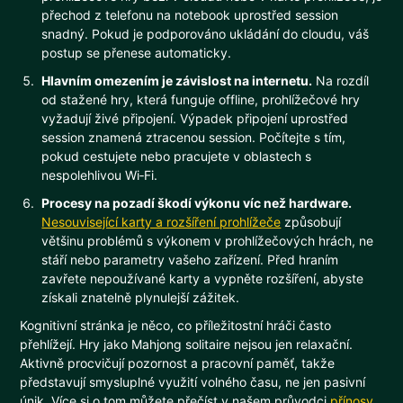
přechod z telefonu na notebook uprostřed session
snadný. Pokud je podporováno ukládání do cloudu, váš
postup se přenese automaticky.
Hlavním omezením je závislost na internetu.
Na rozdíl
od stažené hry, která funguje offline, prohlížečové hry
vyžadují živé připojení. Výpadek připojení uprostřed
session znamená ztracenou session. Počítejte s tím,
pokud cestujete nebo pracujete v oblastech s
nespolehlivou Wi‑Fi.
Procesy na pozadí škodí výkonu víc než hardware.
Nesouvisející karty a rozšíření prohlížeče
způsobují
většinu problémů s výkonem v prohlížečových hrách, ne
stáří nebo parametry vašeho zařízení. Před hraním
zavřete nepoužívané karty a vypněte rozšíření, abyste
získali znatelně plynulejší zážitek.
Kognitivní stránka je něco, co příležitostní hráči často
přehlížejí. Hry jako Mahjong solitaire nejsou jen relaxační.
Aktivně procvičují pozornost a pracovní paměť, takže
představují smysluplné využití volného času, ne jen pasivní
únik. Více si o tom můžete přečíst v našem průvodci
přínosy