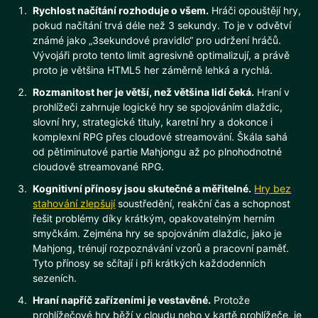
Rychlost načítání rozhoduje o všem.
Hráči opouštějí hry,
pokud načítání trvá déle než 3 sekundy. To je v odvětví
známé jako „3sekundové pravidlo“ pro udržení hráčů.
Vývojáři proto tento limit agresivně optimalizují, a právě
proto je většina HTML5 her záměrně lehká a rychlá.
Rozmanitost her je větší, než většina lidí čeká.
Hraní v
prohlížeči zahrnuje logické hry se spojováním dlaždic,
slovní hry, strategické tituly, karetní hry a dokonce i
komplexní RPG přes cloudové streamování. Škála sahá
od pětiminutové partie Mahjongu až po plnohodnotné
cloudově streamované RPG.
Kognitivní přínosy jsou skutečné a měřitelné.
Hry bez
stahování zlepšují
soustředění, reakční čas a schopnost
řešit problémy díky krátkým, opakovatelným herním
smyčkám. Zejména hry se spojováním dlaždic, jako je
Mahjong, trénují rozpoznávání vzorů a pracovní paměť.
Tyto přínosy se sčítají i při krátkých každodenních
sezeních.
Hraní napříč zařízeními je vestavěné.
Protože
prohlížečové hry běží v cloudu nebo v kartě prohlížeče, je