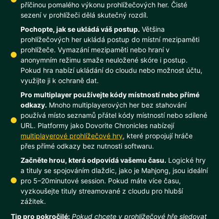
příčinou pomalého výkonu prohlížečových her. Čisté
sezení v prohlížeči dělá skutečný rozdíl.
Pochopte, jak se ukládá váš postup.
Většina
prohlížečových her ukládá postup do místní mezipaměti
prohlížeče. Vymazání mezipaměti nebo hraní v
anonymním režimu smaže neuložené skóre i postup.
Pokud hra nabízí ukládání do cloudu nebo možnost účtu,
využijte ji k ochraně dat.
Pro multiplayer používejte kódy místností nebo přímé
odkazy.
Mnoho multiplayerových her bez stahování
používá místo seznamů přátel kódy místností nebo sdílené
URL. Platformy jako Dovorite Chronicles nabízejí
multiplayerové prohlížečové hry
, které propojují hráče
přes přímé odkazy bez nutnosti softwaru.
Začněte hrou, která odpovídá vašemu času.
Logické hry
a tituly se spojováním dlaždic, jako je Mahjong, jsou ideální
pro 5–20minutové session. Pokud máte více času,
vyzkoušejte tituly streamované z cloudu pro hlubší
zážitek.
Tip pro pokročilé:
Pokud chcete v prohlížečové hře sledovat