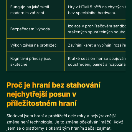
Funguje na jakémkoli
Hry v HTML5 běží na chytrých telef
moderním zařízení
bez speciálního hardwaru.
Izolace v prohlížečovém sandboxu 
Bezpečnostní výhoda
stažených spustitelných souborů.
Výkon závisí na prohlížeči
Zavírání karet a vypínání rozšíření
Kognitivní přínosy jsou
Krátké session her se spojováním d
skutečné
soustředění, paměť a rozpoznáván
Proč je hraní bez stahování
nejchytřejší posun v
příležitostném hraní
Sledoval jsem hraní v prohlížeči celé roky a nejvýraznější
změna není technologie. Je to změna očekávání hráčů. Když
jsem se o platformy s okamžitým hraním začal zajímat,