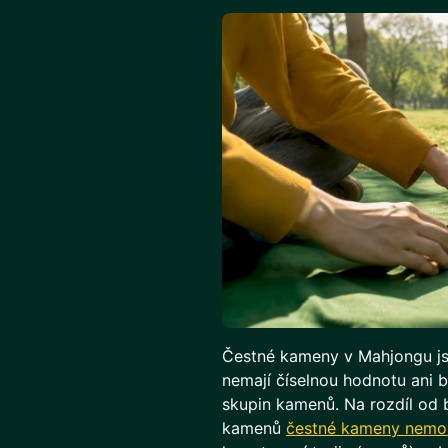
Čestné kameny v Mahjongu js
nemají číselnou hodnotu ani ba
skupin kamenů. Na rozdíl o
kamenů
čestné kameny nemoh