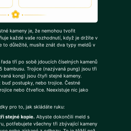
estné kameny je, že nemohou tvořit
uje každé vaše rozhodnutí, když je držíte v
je to důležité, musíte znát dva typy meldů v
řada tří po sobě jdoucích číselných kamenů
 5 bambusu. Trojice (nazývaná pung) jsou tři
vaná kong) jsou čtyři stejné kameny.
buď postupky, nebo trojice. Čestné
jice nebo čtveřice. Neexistuje nic jako
ky pro to, jak skládáte ruku:
ři stejné kopie.
Abyste dokončili meld s
, potřebujete všechny tři zbývající kameny
uce nebo získané z odhozu. To je těžší než