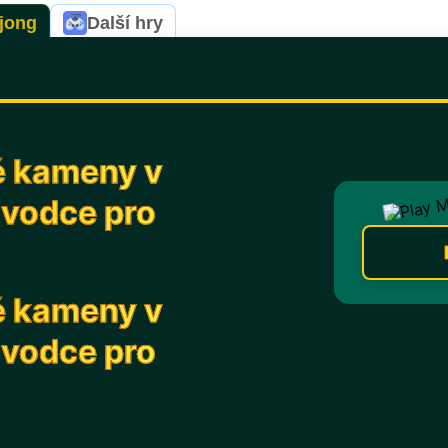
jong
Další hry
é kameny v
vodce pro
é kameny v
vodce pro