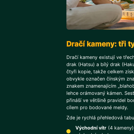
Dračí kameny: tři t
Dračí kameny existují ve třec
drak (Hatsu) a bílý drak (Ha
čtyři kopie, takže celkem zí
obvykle označen čínským zna
znakem znamenajícím „blahoby
lehce orámovaný kámen. Sesta
přináší ve většině pravidel b
cílem pro bodované meldy.
Zde je rychlá přehledová tab
Východní vítr
(4 kameny): 