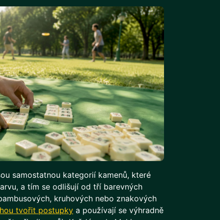
ou samostatnou kategorií kamenů, které
rvu, a tím se odlišují od tří barevných
d bambusových, kruhových nebo znakových
ou tvořit postupky
a používají se výhradně