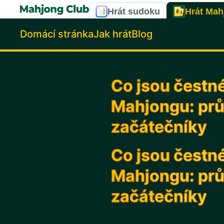
Hrát sudoku
Hrát Mah
Domácí stránka
Jak hrát
Blog
Co jsou čestn
Mahjongu: prů
začátečníky
Co jsou čestn
Mahjongu: prů
začátečníky