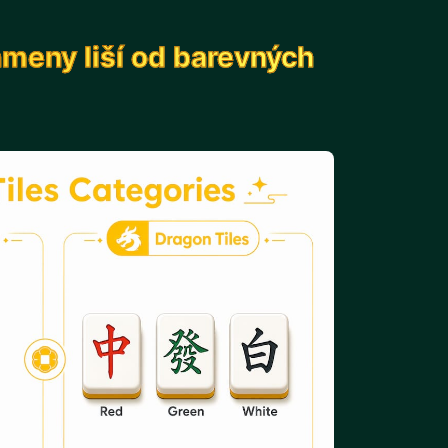
ameny liší od barevných