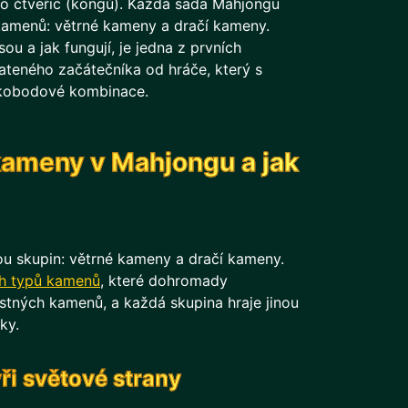
ebo čtveřic (kongů). Každá sada Mahjongu
kamenů: větrné kameny a dračí kameny.
ou a jak fungují, je jedna z prvních
ateného začátečníka od hráče, který s
sokobodové kombinace.
kameny v Mahjongu a jak
u skupin: větrné kameny a dračí kameny.
h typů kamenů
, které dohromady
estných kamenů, a každá skupina hraje jinou
ky.
ři světové strany