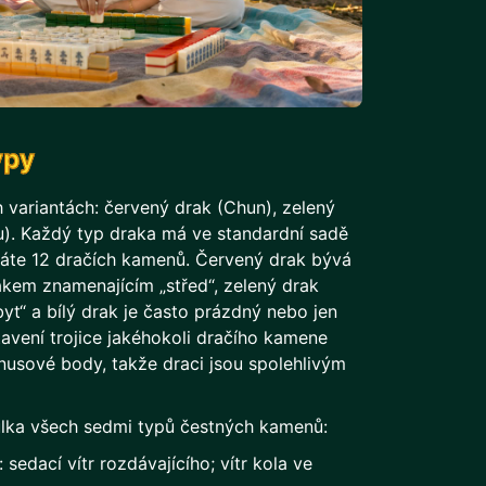
ypy
h variantách: červený drak (Chun), zelený
ku). Každý typ draka má ve standardní sadě
skáte 12 dračích kamenů. Červený drak bývá
kem znamenajícím „střed“, zelený drak
t“ a bílý drak je často prázdný nebo jen
vení trojice jakéhokoli dračího kamene
onusové body, takže draci jsou spolehlivým
ulka všech sedmi typů čestných kamenů:
sedací vítr rozdávajícího; vítr kola ve