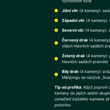
východním kole
Jižní vítr
(4 kameny): seda
Západní vítr
(4 kameny): s
Severní vítr
(4 kameny): s
Červený drak
(4 kameny):
všech hlavních sadách pr
Zelený drak
(4 kameny): p
hlavních sadách pravidel
Bílý drak
(4 kameny): pr
Mahjongu se nazývá „Soa
Tip od profíka:
Když poprvé o
kameny do jejich sedmi skupin
označení každého kamene zkr
polovinu.