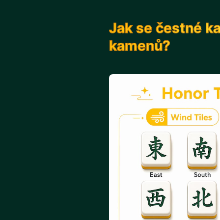
Jak se čestné k
kamenů?