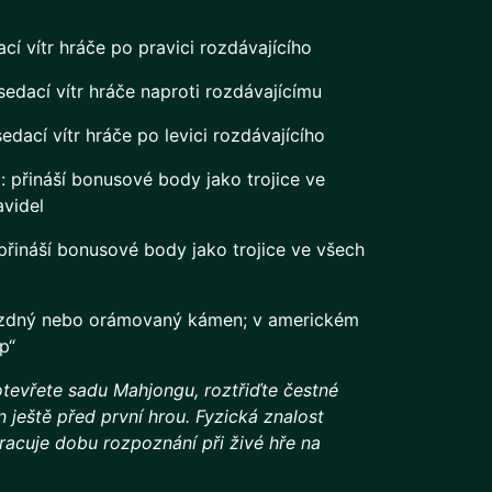
cí vítr hráče po pravici rozdávajícího
edací vítr hráče naproti rozdávajícímu
edací vítr hráče po levici rozdávajícího
 přináší bonusové body jako trojice ve
avidel
řináší bonusové body jako trojice ve všech
ázdný nebo orámovaný kámen; v americkém
p“
tevřete sadu Mahjongu, roztřiďte čestné
 ještě před první hrou. Fyzická znalost
acuje dobu rozpoznání při živé hře na