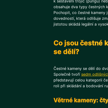
k sestavení trojic (pungů) n
obsahuje dva typy čestných 
Pochopit, co čestné kameny js
dovedností, která odlišuje zm
jistotou skládá legální a vy
Co jsou čestné 
se dělí?
Čestné kameny se dělí do dvo
Společně tvoří
sedm odlišnýc
představují celou kategorii č
roli při skládání a bodování ru
Větrné kameny: čty