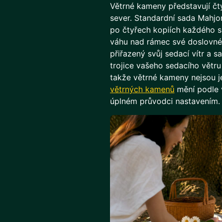
Větrné kameny představují čty
sever. Standardní sada Mahj
po čtyřech kopiích každého s
váhu nad rámec své doslovné
přiřazený svůj sedací vítr a s
trojice vašeho sedacího větru
takže větrné kameny nejsou je
větrných kamenů
mění podle v
úplném průvodci nastavením.