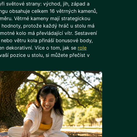
ři světové strany: východ, jih, západ a
ongu obsahuje celkem 16 větrných kamenů,
měru. Větrné kameny mají strategickou
 hodnoty, protože každý hráč u stolu má
amotné kolo má převládající vítr. Sestavení
 nebo větru kola přináší bonusové body,
n dekorativní. Více o tom, jak se
role
aší pozice u stolu, si můžete přečíst v