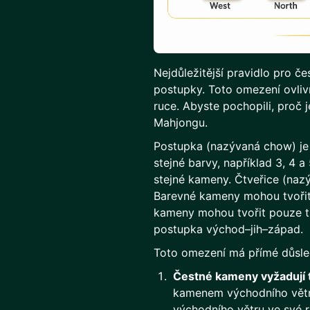
Nejdůležitější pravidlo pro č
postupky. Toto omezení ovlivň
ruce. Abyste pochopili, proč 
Mahjongu.
Postupka (nazývaná chow) je 
stejné barvy, například 3, 4 a
stejné kameny. Čtveřice (nazý
Barevné kameny mohou tvořit 
kameny mohou tvořit pouze tro
postupka východ–jih–západ.
Toto omezení má přímé důsled
Čestné kameny vyžadují t
kamenem východního větru
východního větru ve své r