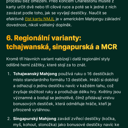
procesu bez omezení. Před koncem Charlestonu musíte z
karty určit dvě nebo tři cílové ruce a poté se k jedné z nich
zavázat podle toho, jak se vyvíjejí destičky. Naučit se
efektivně
číst kartu NMJL
je v americkém Mahjongu základní
dovednost, nikoli volitelný doplněk.
6. Regionální varianty:
tchajwanská, singapurská a MCR
Kromě tří hlavních variant nabízejí i další regionální styly
odlišné herní zážitky, které stojí za to znát.
Tchajwanský Mahjong
používá ruku o 16 destičkách
místo standardního formátu 13 destiček. Hráči si dobírají
a odhazují o jednu destičku navíc v každém tahu, což
zvyšuje složitost ruky a prodlužuje délku hry. Květiny jsou
významné a bodují se jednotlivě, čímž přidávají vrstvu
bonusových destiček, která odměňuje hráče, kteří je
přirozeně vytáhnou.
Singapurský Mahjong
zavádí zvířecí destičky (kočka,
myš, kohout, stonožka) jako bonusové destičky navíc ke