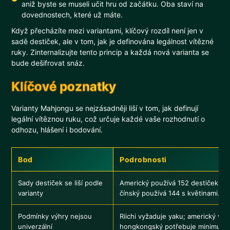
aniž byste se museli učit hru od začátku. Oba staví na
dovednostech, které už máte.
Když přecházíte mezi variantami, klíčový rozdíl není jen v
sadě destiček, ale v tom, jak je definována legálnost vítězné
ruky. Zinternalizujte tento princip a každá nová varianta se
bude dešifrovat snáz.
Klíčové poznatky
Varianty Mahjongu se nejzásadněji liší v tom, jak definují
legální vítěznou ruku, což určuje každé vaše rozhodnutí o
odhozu, hlášení i bodování.
Bod
Podrobnosti
Sady destiček se liší podle
Americký používá 152 destiček se ž
varianty
čínský používá 144 s květinami.
Podmínky výhry nejsou
Riichi vyžaduje yaku; americký v
univerzální
hongkongský potřebuje minimum 3