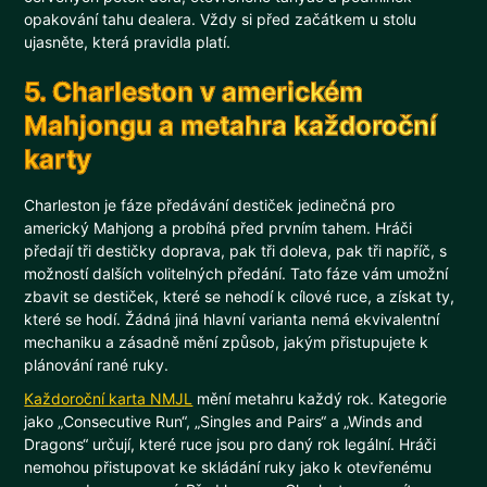
opakování tahu dealera. Vždy si před začátkem u stolu
ujasněte, která pravidla platí.
5. Charleston v americkém
Mahjongu a metahra každoroční
karty
Charleston je fáze předávání destiček jedinečná pro
americký Mahjong a probíhá před prvním tahem. Hráči
předají tři destičky doprava, pak tři doleva, pak tři napříč, s
možností dalších volitelných předání. Tato fáze vám umožní
zbavit se destiček, které se nehodí k cílové ruce, a získat ty,
které se hodí. Žádná jiná hlavní varianta nemá ekvivalentní
mechaniku a zásadně mění způsob, jakým přistupujete k
plánování rané ruky.
Každoroční karta NMJL
mění metahru každý rok. Kategorie
jako „Consecutive Run“, „Singles and Pairs“ a „Winds and
Dragons“ určují, které ruce jsou pro daný rok legální. Hráči
nemohou přistupovat ke skládání ruky jako k otevřenému