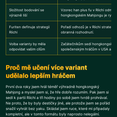
Složitost bodování se
Vzorec han plus fu v Riichi odměň
výrazně liší
hongkongském Mahjongu je rychlé
Furiten definuje strategii
Pořadí odhozů je v Riichi strateg
Riichi
obranná rozhodnutí.
Volba varianty by měla
Začátečníkům sedí hongkongský; 
odpovídat vašim cílům
společenským hráčům v USA amer
Proč mě učení více variant
udělalo lepším hráčem
První dva roky jsem hrál téměř výhradně hongkongský
Mahjong a myslel jsem si, že hře dobře rozumím. Pak jsem si
sedl k partii Riichi a tři hodiny po sobě jsem tvrdě prohrával.
Ne proto, že by byly destičky jiné, ale protože jsem se pořád
snažil vyhrát bez yaku. Skládal jsem ruce, které mi připadaly
kompletní, ale v tomto formátu byly naprosto nelegální.