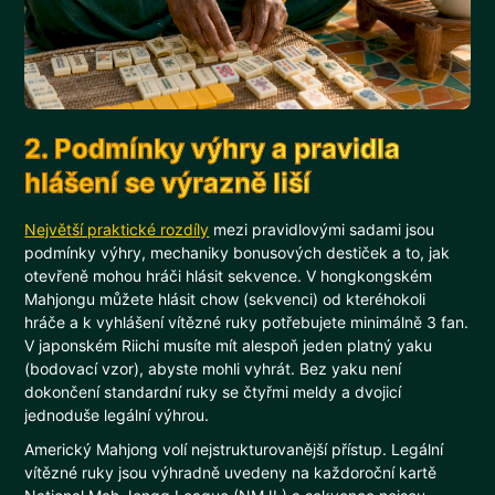
2. Podmínky výhry a pravidla
hlášení se výrazně liší
Největší praktické rozdíly
mezi pravidlovými sadami jsou
podmínky výhry, mechaniky bonusových destiček a to, jak
otevřeně mohou hráči hlásit sekvence. V hongkongském
Mahjongu můžete hlásit chow (sekvenci) od kteréhokoli
hráče a k vyhlášení vítězné ruky potřebujete minimálně 3 fan.
V japonském Riichi musíte mít alespoň jeden platný yaku
(bodovací vzor), abyste mohli vyhrát. Bez yaku není
dokončení standardní ruky se čtyřmi meldy a dvojicí
jednoduše legální výhrou.
Americký Mahjong volí nejstrukturovanější přístup. Legální
vítězné ruky jsou výhradně uvedeny na každoroční kartě