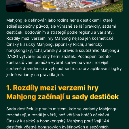
Mahjong je definován jako rodina her s destičkami, které
sdílejí společný původ, ale výrazně se liší pravidly, sadami
destiček, bodováním a strategií podle regionu a varianty.
Rozdíly mezi verzemi hry Mahjong nejsou jen kosmetické.
Čínský klasický Mahjong, japonský Riichi, americký,
hongkongský, tchajwanský a pravidla soutěžního Mahjongu
(MCR) vytvářejí odlišný herní zážitek. Pochopení těchto
kontrastů vám pomůže vybrat správnou verzi, rozvíjet
správné dovednosti a vyhnout se frustraci z aplikování logiky
jedné varianty na pravidla jiné.
1. Rozdíly mezi verzemi hry
Mahjong začínají u sady destiček
Sada destiček je prvním místem, kde se varianty Mahjongu
rozcházejí, a rozdíl je větší, než většina hráčů očekává.
Čínský klasický a hongkongský Mahjong používají 144
destiček včetně bonusových květinových a sezónních