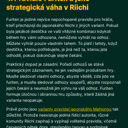
strategická váha v Riichi
Furiten je jediné nejvíce nepochopené pravidlo pro hráče,
kteří přecházejí do japonského Riichi z jiných variant. Pokud
byla jakákoli destička ve vaší vítězné kombinaci kdykoli
během hry vámi odhozena, nemůžete vyhrát na odhoz.
Můžete vyhrát pouze vlastním tahem. To platí i tehdy, když
destička, kterou potřebujete, je jiná než ta, kterou jste
odhodili, pokud dokončuje stejné čekání.
Praktický dopad je zásadní. Pořadí odhozů se stává
strategickým záznamem, ne jen vedlejším produktem hry.
Musíte sledovat vlastní odhozy, abyste věděli, zda jste ve
furiten, a musíte sledovat odhozy soupeřů, abyste rozpoznali
jejich čekání a neumožnili jim výhru na váš odhoz. Furiten
formuje útočnou i obrannou hru způsoby, které žádná jiná
varianta neopakuje.
Právě proto jsou
varianty pravidel japonského Mahjongu
tak
důležité. Protože neexistuje jediná řídící autorita, různé
komunity Riichi zapínají a vypínají volitelná pravidla, včetně
červených pětek dora, otevřeného tanyao a podmínek