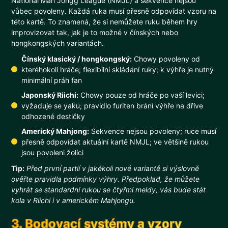
National Mah Jongg League (NMJL) a sekvence nejsou
vůbec povoleny. Každá ruka musí přesně odpovídat vzoru na
této kartě. To znamená, že si nemůžete ruku během hry
improvizovat tak, jak je to možné v čínských nebo
hongkongských variantách.
Čínský klasický / hongkongský:
Chowy povoleny od
kteréhokoli hráče; flexibilní skládání ruky; k výhře je nutný
minimální práh fan
Japonský Riichi:
Chowy pouze od hráče po vaší levici;
vyžaduje se yaku; pravidlo furiten brání výhře na dříve
odhozené destičky
Americký Mahjong:
Sekvence nejsou povoleny; ruce musí
přesně odpovídat aktuální kartě NMJL; ve většině rukou
jsou povoleni žolíci
Tip:
Před první partií v jakékoli nové variantě si výslovně
ověřte pravidla podmínky výhry. Předpoklad, že můžete
vyhrát se standardní rukou se čtyřmi meldy, vás bude stát
kola v Riichi i v americkém Mahjongu.
3. Bodovací systémy a vzory