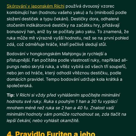
Skórování v japonském Riichi
používá dvouosý vzorec
kombinující han (hodnotu vašeho yaku) a fu (minibodů podle
složení destiček a typu čekání). Destičky dora, odhalené
otočením indikátorové destičky na začátku hry, přidávají
bonusový han, aniž by se počítaly jako yaku. To znamená, že
ruka může mít výrazně vyšší hodnotu, než se na první pohled
zdá, což odměňuje hráče, kteří pečlivě sledují stůl.
Bodování v hongkongském Mahjongu je rychlejší a
přístupnější. Fan počítáte podle vlastností ruky, například all-
pungs nebo skrytá ruka, a vítěz vybírá od všech tří soupeřů,
nebo jen od hráče, který odhodil vítěznou destičku, podle
domácích pravidel. Tempo bodování udržuje kola krátká a
společenská.
Tip:
V Riichi si vždy před vyhlášením spočítejte minimální
hodnotu své ruky. Ruka s pouhým 1 han a 30 fu vyplácí
mnohem méně než ruka se 2 han a 40 fu. Znalost vaší
minimální hodnoty vám pomůže rozhodnout se, zda tlačit na
lepší čekání, nebo vyhlásit okamžitě.
4. Pravidlo Furiten a jeho