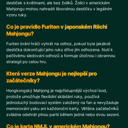
destiček s květinami, ale bez žolíků. Žolíci v americkém
Mahjongu mohou nahradit libovolnou destičku v legálním
vzoru ruky.
Co je pravidlo Furiten v japonském Riichi
Mahjongu?
Furiten brání hráči vyhrát na odhoz, pokud byla jakákoli
destička dokončující jeho ruku dříve jím odhozena. Nutí k
pečlivému sledování odhozů a formuje útočnou i obrannou
strategii po celou hru.
Která verze Mahjongu je nejlepší pro
začátečníky?
Hongkongský Mahjong je nejpřístupnější výchozí bod,
protože umožňuje flexibilní skládání ruky, používá
jednoduchý bodovací systém založený na fan a nevyžaduje
memorování yaku ani každoroční karty. Většina začátečníků
zvládne odehrát plnou partii během jedné nebo dvou sezení.
Co je karta NMJL v americkém Mahjongu?