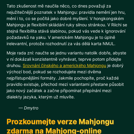
Tato zkušenost mě naučila něco, co dnes považuji za
nejužitečnější poznatek v Mahjongu: pravidla nemění jen hru,
mění i to, co se počítá jako dobré myšlení. V hongkongském
Mahjongu je flexibilní skládání ruky silnou stránkou. V Riichi se
stejná flexibilita stává slabinou, pokud vás vede k ignorování
požadavků na yaku. V americkém Mahjongu je to úplně
irelevantní, protože rozhodnutí za vás dělá karta NMJL.
Moje rada zní: naučte se jednu variantu natolik dobře, abyste
v ní dokázali konzistentně vyhrávat, teprve potom přidejte
druhou.
Srovnání čínského a amerického Mahjongu
je dobrý
výchozí bod, pokud se rozhodujete mezi dvěma
nejpřístupnějšími formáty. Jakmile pochopíte, proč každé
pravidlo existuje, přechod mezi variantami přestane působit
jako nový začátek a začne připomínat přepínání mezi
dialekty jazyka, kterým už mluvíte.
— Dmytro
Prozkoumejte verze Mahjongu
zdarma na Mahjong-online