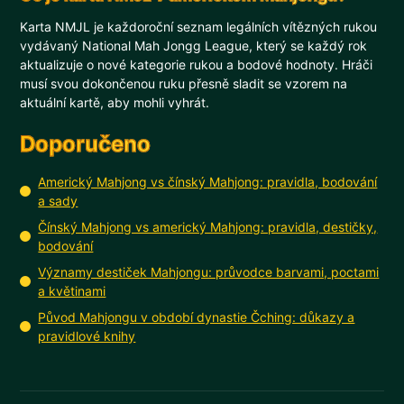
Karta NMJL je každoroční seznam legálních vítězných rukou
vydávaný National Mah Jongg League, který se každý rok
aktualizuje o nové kategorie rukou a bodové hodnoty. Hráči
musí svou dokončenou ruku přesně sladit se vzorem na
aktuální kartě, aby mohli vyhrát.
Doporučeno
Americký Mahjong vs čínský Mahjong: pravidla, bodování
a sady
Čínský Mahjong vs americký Mahjong: pravidla, destičky,
bodování
Významy destiček Mahjongu: průvodce barvami, poctami
a květinami
Původ Mahjongu v období dynastie Čching: důkazy a
pravidlové knihy