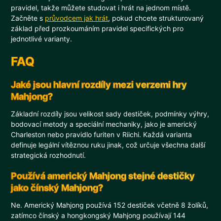
pravidel, takže můžete studovat i hrát na jednom místě.
Začněte s
průvodcem jak hrát
, pokud chcete strukturovaný
základ před prozkoumáním pravidel specifických pro
jednotlivé varianty.
FAQ
Jaké jsou hlavní rozdíly mezi verzemi hry
Mahjong?
Základní rozdíly jsou velikost sady destiček, podmínky výhry,
bodovací metody a speciální mechaniky, jako je americký
Charleston nebo pravidlo furiten v Riichi. Každá varianta
definuje legální vítěznou ruku jinak, což určuje všechna další
strategická rozhodnutí.
Používá americký Mahjong stejné destičky
jako čínský Mahjong?
Ne. Americký Mahjong používá 152 destiček včetně 8 žolíků,
zatímco čínský a hongkongský Mahjong používají 144