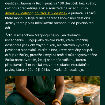
destiček. Japonský Riichi používá 136 destiček bez květin,
což hru zpřehledňuje a více soustředí na skladbu ruky.
Americký Mahjong používá 152 destiček
a přidává 8 žolíků,
které mohou v legální ruce nahradit libovolnou destičku.
Jediný tento prvek mění každé rozhodnutí od prvního tahu
dál.
Žolíci v americkém Mahjongu nejsou jen drobným
usnadněním. Fungují jako divoké karty, které umožňují
dosáhnout jinak obtížných rukou, ale zároveň vytvářejí
povinnost sledování. Musíte hlídat, které destičky soupeři
drží jako žolíky, protože kterýkoli hráč si může vystaveného
žolíka nárokovat tím, že jej nahradí destičkou, kterou
představuje. Tím vzniká vrstva taktického interakčního
prvku, která v žádné jiné hlavní variantě neexistuje.