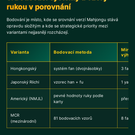
rukou v porovnání
Bodování je místo, kde se srovnání verzí Mahjongu stává
opravdu složitým a kde se strategické priority mezi
variantami nejjasněji rozcházejí.
Minim
Varianta
Bodovací metoda
výhru
Hongkongský
systém fan (dvojnásobky)
3 fan
Japonský Riichi
vzorec han + fu
1 yaku
pevné hodnoty ruky podle
Americký (NMJL)
přesná
karty
MCR
81 bodovacích vzorů
8 fan
(mezinárodní)