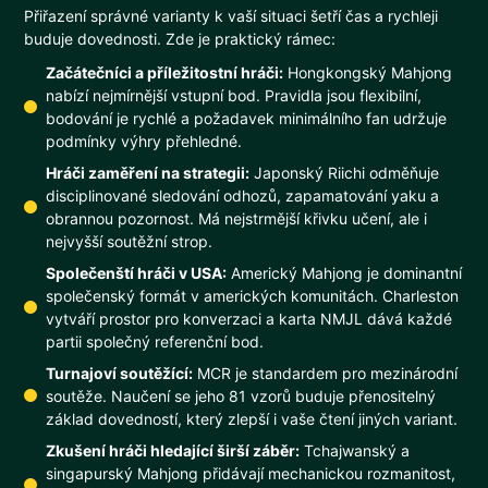
Přiřazení správné varianty k vaší situaci šetří čas a rychleji
buduje dovednosti. Zde je praktický rámec:
Začátečníci a příležitostní hráči:
Hongkongský Mahjong
nabízí nejmírnější vstupní bod. Pravidla jsou flexibilní,
bodování je rychlé a požadavek minimálního fan udržuje
podmínky výhry přehledné.
Hráči zaměření na strategii:
Japonský Riichi odměňuje
disciplinované sledování odhozů, zapamatování yaku a
obrannou pozornost. Má nejstrmější křivku učení, ale i
nejvyšší soutěžní strop.
Společenští hráči v USA:
Americký Mahjong je dominantní
společenský formát v amerických komunitách. Charleston
vytváří prostor pro konverzaci a karta NMJL dává každé
partii společný referenční bod.
Turnajoví soutěžící:
MCR je standardem pro mezinárodní
soutěže. Naučení se jeho 81 vzorů buduje přenositelný
základ dovedností, který zlepší i vaše čtení jiných variant.
Zkušení hráči hledající širší záběr:
Tchajwanský a
singapurský Mahjong přidávají mechanickou rozmanitost,