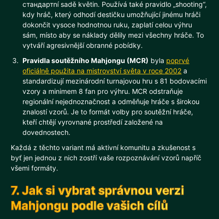
стандартní sadě květin. Používá také pravidlo „shooting“,
kdy hráč, který odhodí destičku umožňující jinému hráči
dokončit vysoce hodnotnou ruku, zaplatí celou výhru
sám, místo aby se náklady dělily mezi všechny hráče. To
vytváří agresivnější obranné pobídky.
Pravidla soutěžního Mahjongu (MCR)
byla
poprvé
oficiálně použita na mistrovství světa v roce 2002
a
standardizují mezinárodní turnajovou hru s 81 bodovacími
vzory a minimem 8 fan pro výhru. MCR odstraňuje
regionální nejednoznačnost a odměňuje hráče s širokou
znalostí vzorů. Je to formát volby pro soutěžní hráče,
kteří chtějí vyrovnané prostředí založené na
dovednostech.
Každá z těchto variant má aktivní komunitu a zkušenost s
byť jen jednou z nich zostří vaše rozpoznávání vzorů napříč
všemi formáty.
7. Jak si vybrat správnou verzi
Mahjongu podle vašich cílů