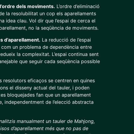
 l’ordre dels moviments.
L’ordre d’eliminació
 de la resolubilitat un cop els aparellaments
a idea clau. Vol dir que l’espai de cerca el
aparellament, no la seqüència de moviments.
ns d’aparellament.
La reducció de l’espai
oc com un problema de dependència entre
redueix la complexitat. L’espai continua sent
anejable que seguir cada seqüència possible
s resolutors eficaços se centren en quines
ons el disseny actual del tauler, i poden
xes bloquejades fan que un aparellament
le, independentment de l’elecció abstracta
nalitzis manualment un tauler de Mahjong,
sos d’aparellament més que no pas de