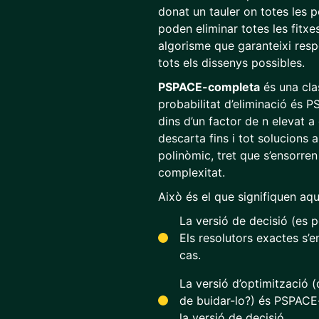
donat un tauler on totes les 
poden eliminar totes les fitxe
algorisme que garanteixi res
tots els dissenys possibles.
PSPACE-completa
és una cla
probabilitat d’eliminació és 
dins d’un factor de n elevat a
descarta fins i tot solucions
polinòmic, tret que s’ensorren
complexitat.
Això és el que signifiquen aqu
La versió de decisió (es 
Els resolutors exactes s’e
cas.
La versió d’optimització 
de buidar-lo?) és PSPACE-
la versió de decisió.