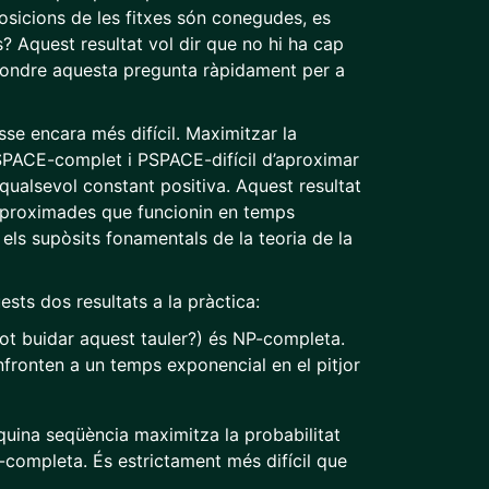
posicions de les fitxes són conegudes, es
s? Aquest resultat vol dir que no hi ha cap
pondre aquesta pregunta ràpidament per a
sse encara més difícil. Maximitzar la
PSPACE-complet i PSPACE-difícil d’aproximar
 qualsevol constant positiva. Aquest resultat
 aproximades que funcionin en temps
 els supòsits fonamentals de la teoria de la
ests dos resultats a la pràctica:
pot buidar aquest tauler?) és NP-completa.
nfronten a un temps exponencial en el pitjor
(quina seqüència maximitza la probabilitat
completa. És estrictament més difícil que