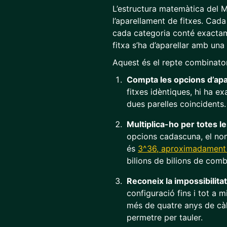
L’estructura matemàtica del Ma
l’aparellament de fitxes. Cada
cada categoria conté exactame
fitxa s’ha d’aparellar amb una
Aquest és el repte combinator
Compta les opcions d’apa
fitxes idèntiques, hi ha e
dues parelles coincidents.
Multiplica-ho per totes l
opcions cadascuna, el nom
és
3^36, aproximadament 
bilions de bilions de comb
Reconeix la impossibilita
configuració fins i tot a m
més de quatre anys de càl
permetre per tauler.