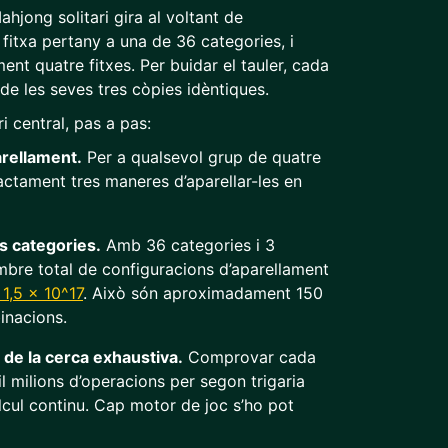
hjong solitari gira al voltant de
 fitxa pertany a una de 36 categories, i
nt quatre fitxes. Per buidar el tauler, cada
 de les seves tres còpies idèntiques.
i central, pas a pas:
rellament.
Per a qualsevol grup de quatre
xactament tres maneres d’aparellar-les en
es categories.
Amb 36 categories i 3
bre total de configuracions d’aparellament
1,5 × 10^17
. Això són aproximadament 150
inacions.
t de la cerca exhaustiva.
Comprovar cada
il milions d’operacions per segon trigaria
cul continu. Cap motor de joc s’ho pot