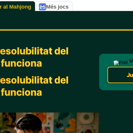
r al Mahjong
Més jocs
esolubilitat del
 funciona
Ju
esolubilitat del
 funciona