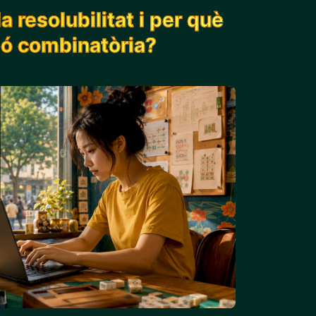
 resolubilitat i per què
ió combinatòria?