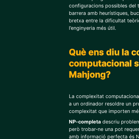
configuracions possibles del 
barrera amb heurístiques, bucl
bretxa entre la dificultat teòrica i la
l’enginyeria més útil.
Què ens diu la c
computacional so
Mahjong?
La complexitat computacional 
a un ordinador resoldre un pr
complexitat que importen mé
NP-completa
descriu probleme
però trobar-ne una pot requer
amb informació perfecta és N