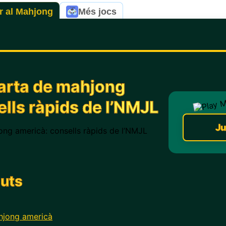
r al Mahjong
Més jocs
carta de mahjong
lls ràpids de l’NMJL
Ju
guts
ahjong americà