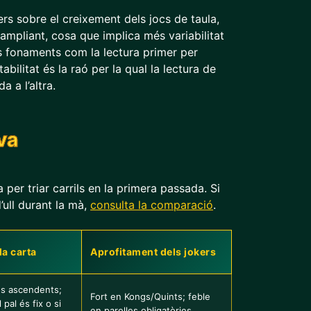
s sobre el creixement dels jocs de taula,
ampliant, cosa que implica més variabilitat
ls fonaments com la lectura primer per
abilitat és la raó per la qual la lectura de
 a l’altra.
va
 per triar carrils en la primera passada. Si
’ull durant la mà,
consulta la comparació
.
la carta
Aprofitament dels jokers
s ascendents;
Fort en Kongs/Quints; feble
pal és fix o si
en parelles obligatòries.