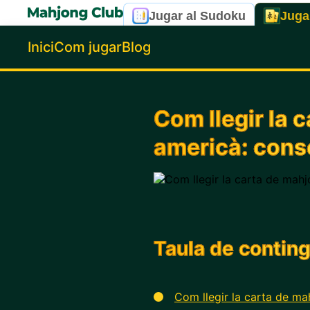
Jugar al Sudoku
Juga
Inici
Com jugar
Blog
Com llegir la 
americà: conse
Taula de contin
Com llegir la carta de m