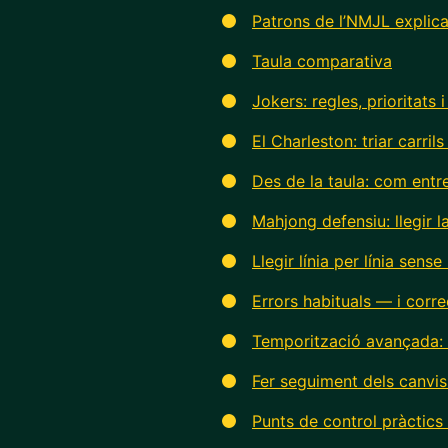
Patrons de l’NMJL explicat
Taula comparativa
Jokers: regles, prioritats i
El Charleston: triar carri
Des de la taula: com entre
Mahjong defensiu: llegir l
Llegir línia per línia sens
Errors habituals — i corr
Temporització avançada:
Fer seguiment dels canvis
Punts de control pràctics 