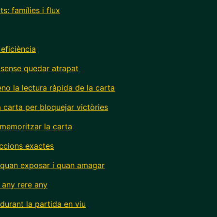
s: famílies i flux
 eficiència
ls sense quedar atrapat
no la lectura ràpida de la carta
a carta per bloquejar victòries
e memoritzar la carta
eccions exactes
 quan exposar i quan amagar
 any rere any
durant la partida en viu