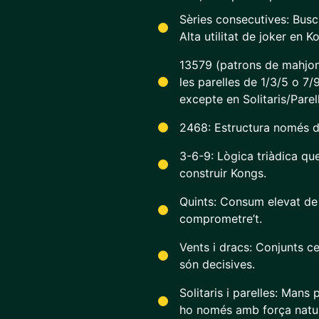
Sèries consecutives: Busc
Alta utilitat de joker en K
13579 (patrons de mahjon
les parelles de 1/3/5 o 7/
excepte en Solitaris/Parel
2468: Estructura només de 
3-6-9: Lògica triàdica que
construir Kongs.
Quints: Consum elevat de
comprometre’t.
Vents i dracs: Conjunts ce
són decisives.
Solitaris i parelles: Mans 
ho només amb força natur