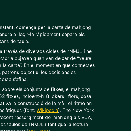
nstant, comença per la carta de mahjong
endre a llegir-la ràpidament separa els
tans de taula.
a través de diversos cicles de l’NMJL i he
ictòria pujaven quan van deixar de “veure
gir la carta”. En el moment en què connectes
 patrons objectiu, les decisions es
posta s’afina.
sobre els conjunts de fitxes, el mahjong
 fitxes, incloent-hi 8 jokers i flors, cosa
tiva la construcció de la mà i el ritme en
asiàtiques (font:
Wikipedia
). The New York
recent ressorgiment del mahjong als EUA,
s taules de l’NMJL i fent que la lectura