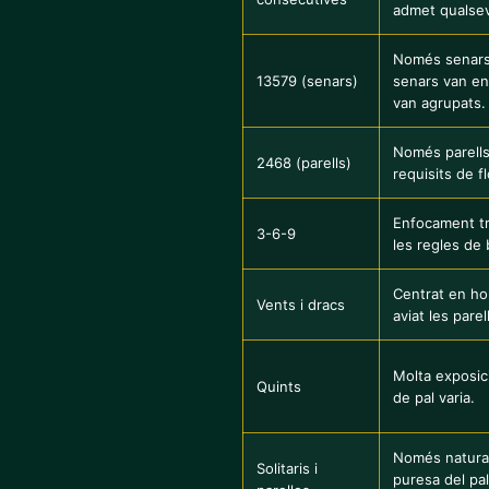
admet qualsev
Només senars;
13579 (senars)
senars van en 
van agrupats.
Només parells;
2468 (parells)
requisits de f
Enfocament tr
3-6-9
les regles de 
Centrat en ho
Vents i dracs
aviat les pare
Molta exposició
Quints
de pal varia.
Només natural
Solitaris i
puresa del pal