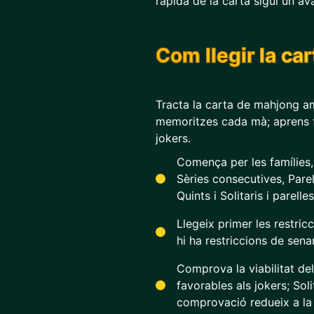
ràpida de la carta sigui un av
Com llegir la ca
Tracta la carta de mahjong am
memoritzes cada mà; aprens fam
jokers.
Comença per les famílies, 
Sèries consecutives, Parel
Quints i Solitaris i parelles
Llegeix primer les restricc
hi ha restriccions de senars
Comprova la viabilitat d
favorables als jokers; Sol
comprovació redueix a la 