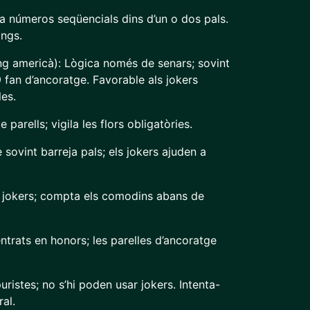
a números seqüencials dins d’un o dos pals.
ongs.
g americà): Lògica només de senars; sovint
9 fan d’ancoratge. Favorable als jokers
les.
parells; vigila les flors obligatòries.
 sovint barreja pals; els jokers ajuden a
 jokers; compta els comodins abans de
ntrats en honors; les parelles d’ancoratge
puristes; no s’hi poden usar jokers. Intenta-
al.