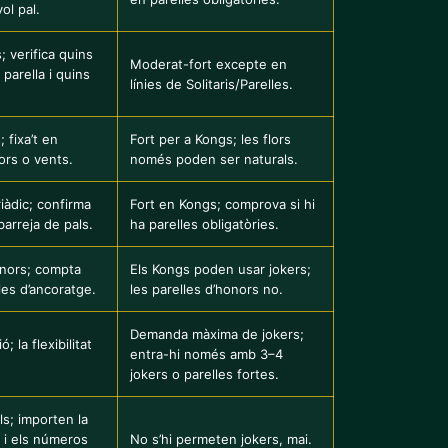
ol pal.
 verifica quins
Moderat-fort excepte en
parella i quins
línies de Solitaris/Parelles.
 fixa’t en
Fort per a Kongs; les flors
lors o vents.
només poden ser naturals.
iàdic; confirma
Fort en Kongs; comprova si hi
barreja de pals.
ha parelles obligatòries.
nors; compta
Els Kongs poden usar jokers;
lles d’ancoratge.
les parelles d’honors no.
Demanda màxima de jokers;
; la flexibilitat
entra-hi només amb 3–4
jokers o parelles fortes.
s; importen la
 i els números
No s’hi permeten jokers, mai.