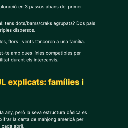
ploració en 3 passos abans del primer
al: tens dots/bams/craks agrupats? Dos pals
riples dispersos.
s, flors i vents t’ancoren a una família.
et-te amb dues línies compatibles per
litat durant els intercanvis.
L explicats: famílies i
a any, però la seva estructura bàsica es
xifrar la carta de mahjong americà per
 cada abril.