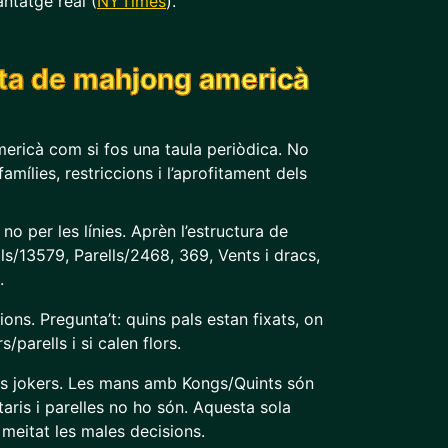
antatge real (
NYTimes
).
rta de mahjong americà
ericà com si fos una taula periòdica. No
ílies, restriccions i l’aprofitament dels
no per les línies. Aprèn l’estructura de
ls/13579, Parells/2468, 369, Vents i dracs,
.
ions. Pregunta’t: quins pals estan fixats, on
/parells i si calen flors.
els jokers. Les mans amb Kongs/Quints són
itaris i parelles no ho són. Aquesta sola
meitat les males decisions.