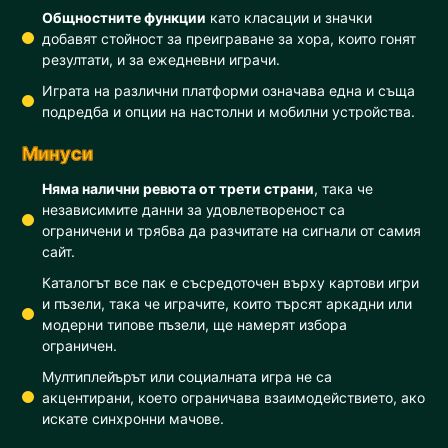
Общностните функции
като класации и значки
добавят стойност за преиграване за хора, които гонят
резултати, и за ежедневни играчи.
Играта на различни платформи означава една и съща
подредба и опции на настолни и мобилни устройства.
Минуси
Няма налични ревюта от трети страни
, така че
независимите данни за удовлетвореност са
ограничени и трябва да разчитате на сигнали от самия
сайт.
Каталогът все пак е съсредоточен върху картови игри
и пъзели, така че играчите, които търсят аркадни или
модерни типове пъзели, ще намерят избора
ограничен.
Мултиплейърът или социалната игра не са
акцентирани, което ограничава взаимодействието, ако
искате синхронни мачове.