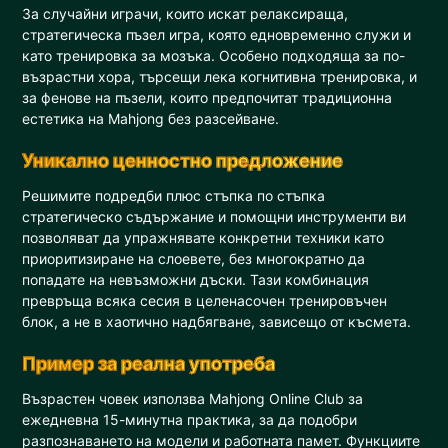
За случайни играчи, които искат релаксираща,
стратегическа пъзел игра, която едновременно служи и
като тренировка за мозъка. Особено подходяща за по-
възрастни хора, търсещи лека когнитивна тренировка, и
за фенове на пъзели, които предпочитат традиционна
естетика на Mahjong без разсейване.
Уникално ценностно предложение
Решимите подредби плюс стъпка по стъпка
стратегическо съдържание и помощни инструменти ви
позволяват да упражнявате конкретни техники като
приоритизиране на слоевете, без многократно да
попадате на невъзможни дъски. Тази комбинация
превръща всяка сесия в целенасочен тренировъчен
блок, а не в хаотично надбягване, зависещо от късмета.
Пример за реална употреба
Възрастен човек използва Mahjong Online Club за
ежедневна 15-минутна практика, за да подобри
разпознаването на модели и работната памет. Функциите