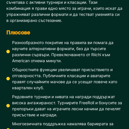
съчетава с активни турнири и класации. Тази
комбинация я прави едно място за играчи, които искат да
упражняват различни формати и да тестват уменията си
в организирано състезание.
Плюсове
Разнообразното покритие на правила ви помага да
научите алтернативни формати, без да търсите
различни сървъри. Превключването от Riichi към
American отнема минути.
Общностните функции увеличават присъствието и
отговорността. Публичните класации и аватарите
правят случайните мачове да се усещат повече като
квартален клуб.
Редовните турнири и нивата на награди поддържат
висока ангажираност. Турнирите FreeRoll и бонусите за
препоръки дават на играчите лесни начини да печелят
присъствие и награди.
Многоезичната поддръжка намалява бариерата за