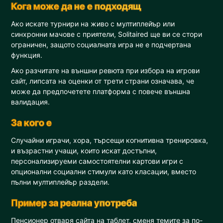
Кога може да не е подходящ
Ако искате турнири на живо с мултиплейър или
синхронни мачове с приятели, Solitaired ще ви се стори
ограничен, защото социалната игра не е подчертана
функция.
Ако разчитате на външни ревюта при избора на игрови
сайт, липсата на оценки от трети страни означава, че
може да предпочетете платформа с повече външна
валидация.
За кого е
Случайни играчи, хора, търсещи когнитивна тренировка,
и възрастни учащи, които искат достъпни,
персонализируеми самостоятелни картови игри с
опционални социални стимули като класации, вместо
пълни мултиплейър раздели.
Пример за реална употреба
Пенсионер отваря сайта на таблет, сменя темите за по-