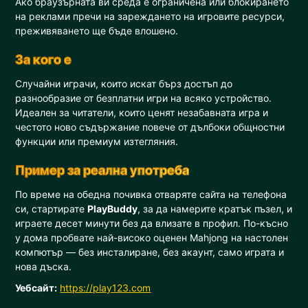
Ако браузърната ви среда е ограничена или блокирането
на реклами пречи на зареждането на игровите ресурси,
преживяването ще бъде влошено.
За кого е
Случайни играчи, които искат бърз достъп до
разнообразие от безплатни игри на всяко устройство.
Идеален за читатели, които ценят незабавната игра и
честото ново съдържание повече от дълбоки общностни
функции или премиум изтегляния.
Пример за реална употреба
По време на обедна почивка отваряте сайта на телефона
си, стартирате
PlayBuddy
, за да намерите кратък пъзел, и
играете десет минути без да влизате в профил. По-късно
у дома пробвате най-високо оценен Mahjong на настолен
компютър — без инсталиране, без акаунт, само играта и
нова дъска.
Уебсайт:
https://play123.com