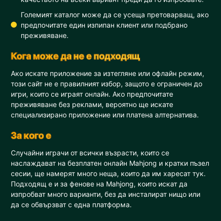
Големият каталог може да се усеща претоварващ, ако
предпочитате един изпипан клиент или подбрано
преживяване.
Кога може да не е подходящ
Ако искате приложение за изтегляне или офлайн режим,
този сайт не е правилният избор, защото е ограничен до
игри, които се играят онлайн. Ако предпочитате
преживяване без реклами, вероятно ще искате
специализирано приложение или платена алтернатива.
За кого е
Случайни играчи от всички възрасти, които се
наслаждават на безплатен онлайн Mahjong и кратки пъзел
сесии, ще намерят много неща, които да им харесат тук.
Подходящ е и за фенове на Mahjong, които искат да
изпробват много варианти, без да инсталират нищо или
да се обвързват с една платформа.