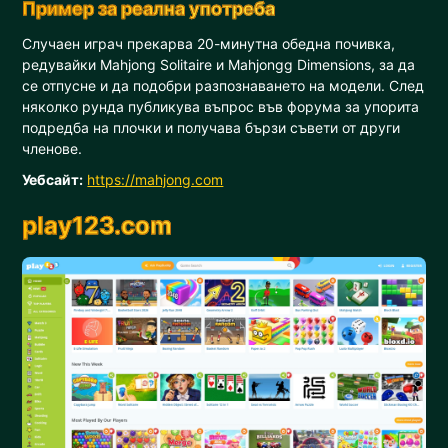
Пример за реална употреба
Случаен играч прекарва 20-минутна обедна почивка,
редувайки Mahjong Solitaire и Mahjongg Dimensions, за да
се отпусне и да подобри разпознаването на модели. След
няколко рунда публикува въпрос във форума за упорита
подредба на плочки и получава бързи съвети от други
членове.
Уебсайт:
https://mahjong.com
play123.com