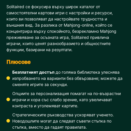
Solitaired се фокусира върху широк каталог от
самостоятелни картови игри с настройки и ресурси,
които ви позволяват да настройвате трудността и
външния вид. За разлика от Mahjong-online, който се
концентрира върху спокойното, безрекламно Mahjong
преживяване за осъзната игра, Solitaired привлича
играчи, които ценят разнообразието и общностните
функции, базирани на резултати.
Плюсове
Безплатният достъп
до голяма библиотека улеснява
изпробването на варианти без обвързване; можете да
сменяте игрите за секунди.
Опциите за персонализация помагат на по-възрастни
играчи и хора със слабо зрение, като увеличават
контраста и уголемяват картите.
Стратегическите ръководства ускоряват ученето.
Новодошлите могат да следват съвети стъпка по
стъпка, вместо да гадаят правилата.