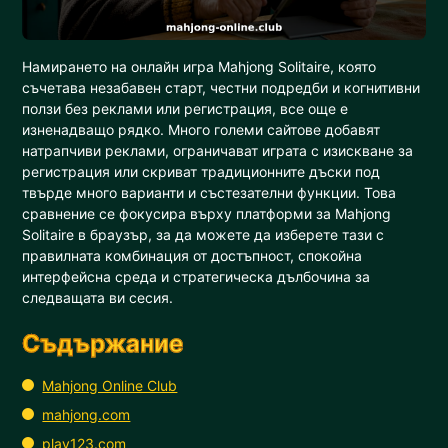
Намирането на онлайн игра Mahjong Solitaire, която
съчетава незабавен старт, честни подредби и когнитивни
ползи без реклами или регистрация, все още е
изненадващо рядко. Много големи сайтове добавят
натрапчиви реклами, ограничават играта с изискване за
регистрация или скриват традиционните дъски под
твърде много варианти и състезателни функции. Това
сравнение се фокусира върху платформи за Mahjong
Solitaire в браузър, за да можете да изберете тази с
правилната комбинация от достъпност, спокойна
интерфейсна среда и стратегическа дълбочина за
следващата ви сесия.
Съдържание
Mahjong Online Club
mahjong.com
play123.com