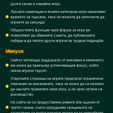
дълги сесии и семейна игра.
Лесната навигация и ясните категории игри намаляват
времето за търсене, така че можете да започнете да
играете за секунди.
Общностните функции чрез форум за игри ви
позволяват да обменяте съвети, да публикувате
победи и да питате други играчи за трудни подредби.
Минуси
Сайтът изглежда поддържан от реклами и наличието
им може да прекъсва успокояващия фокус, който
някои играчи търсят.
Отделните страници на игрите предлагат ограничени
описания на механиките, така че може да се наложи
да научите правилата чрез игра, а не чрез четене на
ръководство.
На сайта не са предоставени ревюта или оценки от
трети страни, което затруднява преценката на
качеството на всеки вариант преди да го изпробвате.