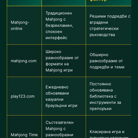
Традиционен
Решими подредби с
Mahjong с
Mahjong-
вградени
безрекламен,
online
стратегически
спокоен
ръководства
интерфейс
Широко
Обширно
разнообразие от
mahjong.com
разнообразие от
формати на
подредби и теми
Mahjong игри
Постоянно
Ежедневно
обновявана
обновявани
play123.com
библиотека с
казуални
инструменти за
браузърни игри
препоръки
Състезателен
Mahjong с
Класирана игра и
Mahjong Time
разнообразни
турнирни класации