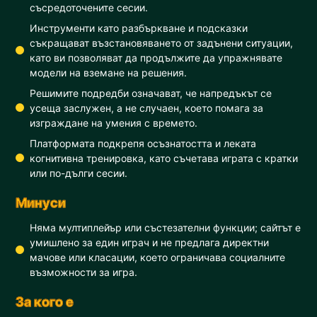
съсредоточените сесии.
Инструменти като разбъркване и подсказки
съкращават възстановяването от задънени ситуации,
като ви позволяват да продължите да упражнявате
модели на вземане на решения.
Решимите подредби означават, че напредъкът се
усеща заслужен, а не случаен, което помага за
изграждане на умения с времето.
Платформата подкрепя осъзнатостта и леката
когнитивна тренировка, като съчетава играта с кратки
или по-дълги сесии.
Минуси
Няма мултиплейър или състезателни функции; сайтът е
умишлено за един играч и не предлага директни
мачове или класации, което ограничава социалните
възможности за игра.
За кого е