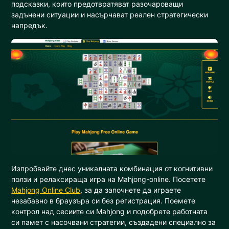
подсказки, които предотвратяват разочароващи
задънени ситуации и насърчават реален стратегически
напредък.
Изпробвайте днес уникалната комбинация от когнитивни
ползи и релаксираща игра на Mahjong-online. Посетете
Mahjong Online Club
, за да започнете да играете
незабавно в браузъра си без регистрация. Поемете
контрол над сесиите си Mahjong и подобрете работната
си памет с насочвани стратегии, създадени специално за