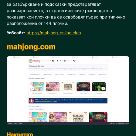
за разбъркване и подсказки предотвратяват
разочарованието, а стратегическите ръководства
показват кои плочки да се освободят първо при типично
разположение от 144 плочки.
Уебсайт:
https://mahjong-online.club
mahjong.com
Накратко