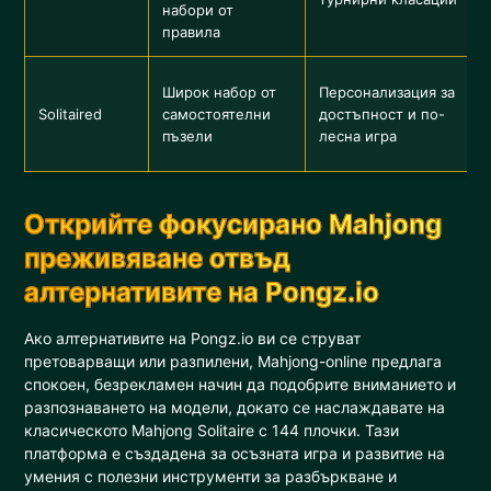
набори от
правила
Широк набор от
Персонализация за
Solitaired
самостоятелни
достъпност и по-
пъзели
лесна игра
Открийте фокусирано Mahjong
преживяване отвъд
алтернативите на Pongz.io
Ако алтернативите на Pongz.io ви се струват
претоварващи или разпилени, Mahjong-online предлага
спокоен, безрекламен начин да подобрите вниманието и
разпознаването на модели, докато се наслаждавате на
класическото Mahjong Solitaire с 144 плочки. Тази
платформа е създадена за осъзната игра и развитие на
умения с полезни инструменти за разбъркване и