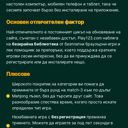
настолен компютър, мобилен телефон и таблет, така че
сесиите започват бързо без инсталиране на приложение.
Основен отличителен фактор
Най-отличителното е постоянният цикъл на обновяване на
сайта, съчетан с незабавен достъп. Play123.com набляга
на
безкрайна библиотека
от безплатни браузърни игри и
лек помощник за препоръки, което поддържа кратките
игрови сесии интересни, без да ви принуждава да се
регистрирате или да инсталирате нещо.
Плюсове
Широкото покритие на категории ви помага да
преминете от бърз рунд на match-3 към по-дълъг
Mahjong пъзел, без да търсите друг сайт. Това
разнообразие спестява време, когато просто искате
определен тип игра.
Незабавната игра с
без регистрация
премахва
триенето. Можете да играете за под пет секунди в