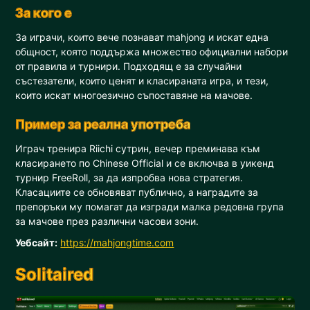
За кого е
За играчи, които вече познават mahjong и искат една
общност, която поддържа множество официални набори
от правила и турнири. Подходящ е за случайни
състезатели, които ценят и класираната игра, и тези,
които искат многоезично съпоставяне на мачове.
Пример за реална употреба
Играч тренира Riichi сутрин, вечер преминава към
класирането по Chinese Official и се включва в уикенд
турнир FreeRoll, за да изпробва нова стратегия.
Класациите се обновяват публично, а наградите за
препоръки му помагат да изгради малка редовна група
за мачове през различни часови зони.
Уебсайт:
https://mahjongtime.com
Solitaired