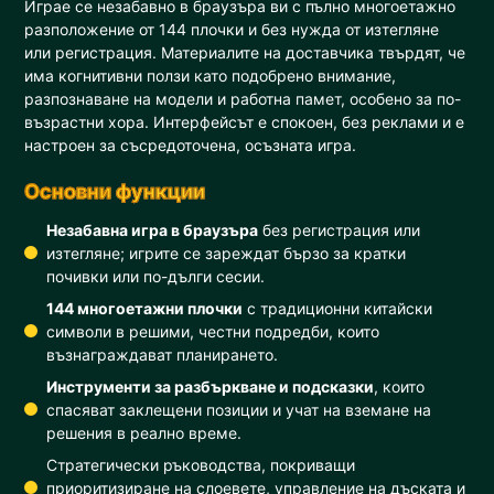
Играе се незабавно в браузъра ви с пълно многоетажно
разположение от 144 плочки и без нужда от изтегляне
или регистрация. Материалите на доставчика твърдят, че
има когнитивни ползи като подобрено внимание,
разпознаване на модели и работна памет, особено за по-
възрастни хора. Интерфейсът е спокоен, без реклами и е
настроен за съсредоточена, осъзната игра.
Основни функции
Незабавна игра в браузъра
без регистрация или
изтегляне; игрите се зареждат бързо за кратки
почивки или по-дълги сесии.
144 многоетажни плочки
с традиционни китайски
символи в решими, честни подредби, които
възнаграждават планирането.
Инструменти за разбъркване и подсказки
, които
спасяват заклещени позиции и учат на вземане на
решения в реално време.
Стратегически ръководства, покриващи
приоритизиране на слоевете, управление на дъската и