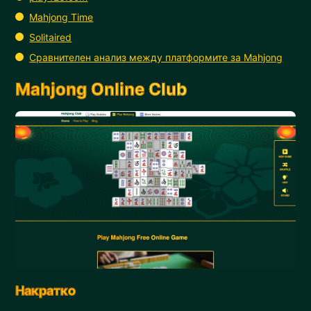
Mahjong Time
Solitaired
Сравнителен анализ между платформите за Mahjong
Mahjong Online Club
Накратко