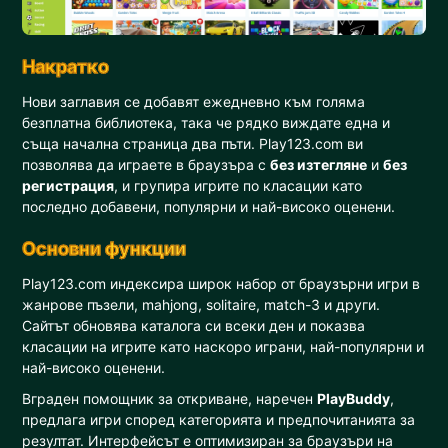
Накратко
Нови заглавия се добавят ежедневно към голяма
безплатна библиотека, така че рядко виждате една и
съща начална страница два пъти. Play123.com ви
позволява да играете в браузъра с
без изтегляне
и
без
регистрация
, и групира игрите по класации като
последно добавени, популярни и най-високо оценени.
Основни функции
Play123.com индексира широк набор от браузърни игри в
жанрове пъзели, mahjong, solitaire, match-3 и други.
Сайтът обновява каталога си всеки ден и показва
класации на игрите като наскоро играни, най-популярни и
най-високо оценени.
Вграден помощник за откриване, наречен
PlayBuddy
,
предлага игри според категорията и предпочитанията за
резултат. Интерфейсът е оптимизиран за браузъри на