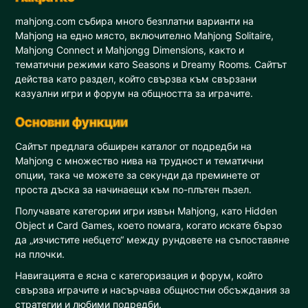
mahjong.com събира много безплатни варианти на
Mahjong на едно място, включително Mahjong Solitaire,
Mahjong Connect и Mahjongg Dimensions, както и
тематични режими като Seasons и Dreamy Rooms. Сайтът
действа като раздел, който свързва към свързани
казуални игри и форум на общността за играчите.
Основни функции
Сайтът предлага обширен каталог от подредби на
Mahjong с множество нива на трудност и тематични
опции, така че можете за секунди да преминете от
проста дъска за начинаещи към по-плътен пъзел.
Получавате категории игри извън Mahjong, като Hidden
Object и Card Games, което помага, когато искате бързо
да „изчистите небцето“ между рундовете на съпоставяне
на плочки.
Навигацията е ясна с категоризация и форум, който
свързва играчите и насърчава общностни обсъждания за
стратегии и любими подредби.