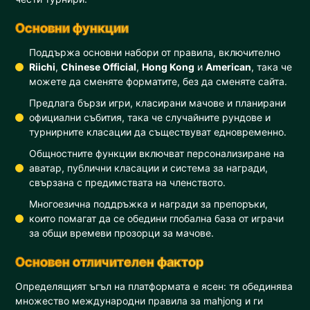
Основни функции
Поддържа основни набори от правила, включително
Riichi
,
Chinese Official
,
Hong Kong
и
American
, така че
можете да сменяте форматите, без да сменяте сайта.
Предлага бързи игри, класирани мачове и планирани
официални събития, така че случайните рундове и
турнирните класации да съществуват едновременно.
Общностните функции включват персонализиране на
аватар, публични класации и система за награди,
свързана с предимствата на членството.
Многоезична поддръжка и награди за препоръки,
които помагат да се обедини глобална база от играчи
за общи времеви прозорци за мачове.
Основен отличителен фактор
Определящият ъгъл на платформата е ясен: тя обединява
множество международни правила за mahjong и ги