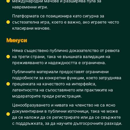
международни мачове и разширява пулa за
навременни игри.
Платформата се позиционира като сигурна за
състезателна игра, което е важно, ако играете често
класирани мачове.
Минуси
Няма съществено публично доказателство от ревюта
на трети страни, така че външната валидация на
преживяването и надеждността е ограничена.
Публичните материали предоставят ограничени
подробности за конкретни функции, което затруднява
преценката на качеството на интерфейса,
латентността на съпоставянето или практиките на
модераторите преди регистрация.
Ценообразуването и нивата на членство не са ясно
документирани в публични източници, така че може
да се наложи да се регистрирате или да се свържете
с поддръжката, за да научите дългосрочните разходи.