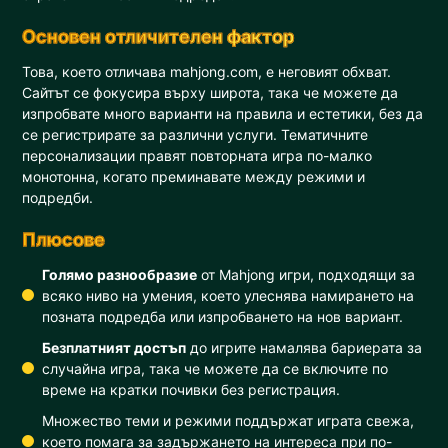
Основен отличителен фактор
Това, което отличава mahjong.com, е неговият обхват.
Сайтът се фокусира върху широта, така че можете да
изпробвате много варианти на правила и естетики, без да
се регистрирате за различни услуги. Тематичните
персонализации правят повторната игра по-малко
монотонна, когато преминавате между режими и
подредби.
Плюсове
Голямо разнообразие
от Mahjong игри, подходящи за
всяко ниво на умения, което улеснява намирането на
позната подредба или изпробването на нов вариант.
Безплатният достъп
до игрите намалява бариерата за
случайна игра, така че можете да се включите по
време на кратки почивки без регистрация.
Множество теми и режими поддържат играта свежа,
което помага за задържането на интереса при по-