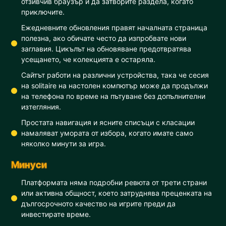
отзивчив браузър и да затворите раздела, когато
приключите.
Ежедневните обновления правят началната страница
полезна, ако обичате често да изпробвате нови
заглавия. Цикълът на обновяване предотвратява
усещането, че колекцията е остаряла.
Сайтът работи на различни устройства, така че сесия
на solitaire на настолен компютър може да продължи
на телефона по време на пътуване без допълнителни
изтегляния.
Простата навигация и ясните списъци с класации
намаляват умората от избора, когато имате само
няколко минути за игра.
Минуси
Платформата няма подробни ревюта от трети страни
или активна общност, което затруднява преценката на
дългосрочното качество на игрите преди да
инвестирате време.