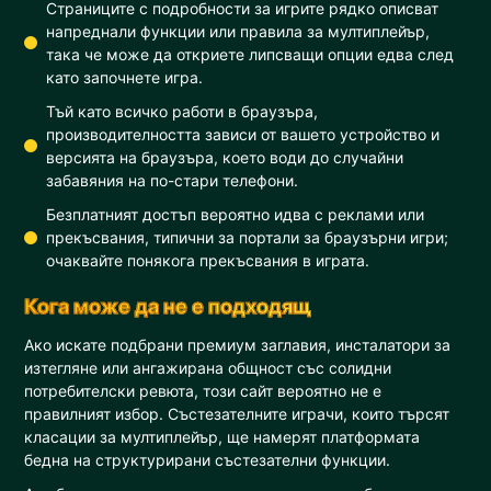
Страниците с подробности за игрите рядко описват
напреднали функции или правила за мултиплейър,
така че може да откриете липсващи опции едва след
като започнете игра.
Тъй като всичко работи в браузъра,
производителността зависи от вашето устройство и
версията на браузъра, което води до случайни
забавяния на по-стари телефони.
Безплатният достъп вероятно идва с реклами или
прекъсвания, типични за портали за браузърни игри;
очаквайте понякога прекъсвания в играта.
Кога може да не е подходящ
Ако искате подбрани премиум заглавия, инсталатори за
изтегляне или ангажирана общност със солидни
потребителски ревюта, този сайт вероятно не е
правилният избор. Състезателните играчи, които търсят
класации за мултиплейър, ще намерят платформата
бедна на структурирани състезателни функции.