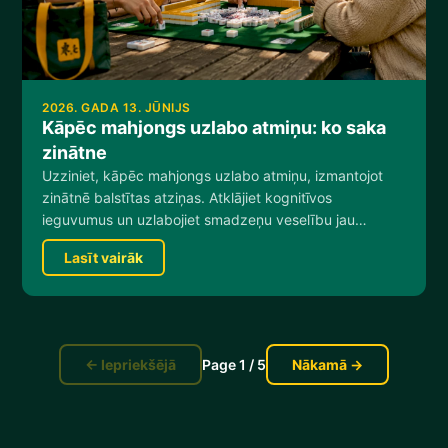
2026. GADA 13. JŪNIJS
Kāpēc mahjongs uzlabo atmiņu: ko saka
zinātne
Uzziniet, kāpēc mahjongs uzlabo atmiņu, izmantojot
zinātnē balstītas atziņas. Atklājiet kognitīvos
ieguvumus un uzlabojiet smadzeņu veselību jau
šodien!
Lasīt vairāk
←
Iepriekšējā
Page
1
/
5
Nākamā
→