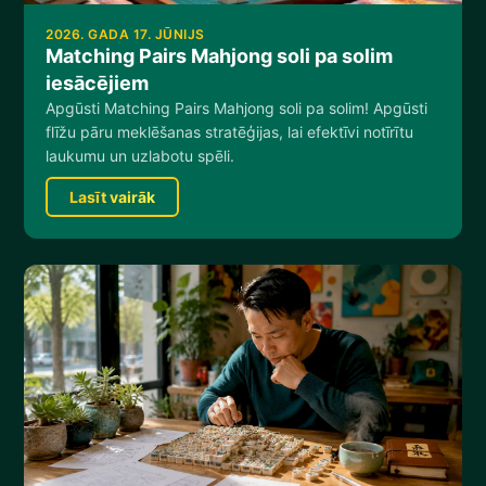
2026. GADA 17. JŪNIJS
Matching Pairs Mahjong soli pa solim
iesācējiem
Apgūsti Matching Pairs Mahjong soli pa solim! Apgūsti
flīžu pāru meklēšanas stratēģijas, lai efektīvi notīrītu
laukumu un uzlabotu spēli.
Lasīt vairāk