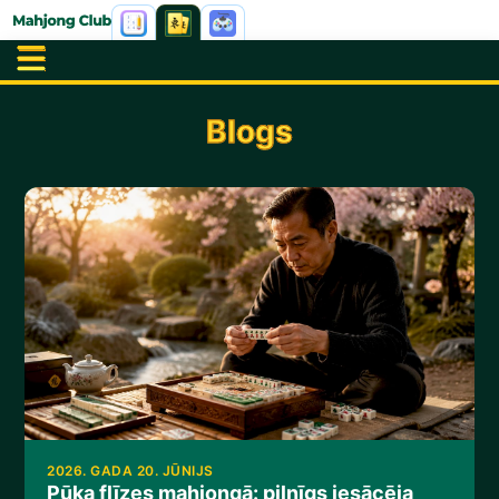
Blogs
2026. GADA 20. JŪNIJS
Pūķa flīzes mahjongā: pilnīgs iesācēja