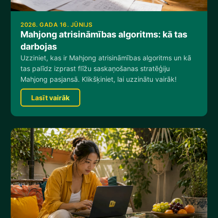
2026. GADA 16. JŪNIJS
Mahjong atrisināmības algoritms: kā tas
darbojas
Uzziniet, kas ir Mahjong atrisināmības algoritms un kā
tas palīdz izprast flīžu saskaņošanas stratēģiju
Mahjong pasjansā. Klikšķiniet, lai uzzinātu vairāk!
Lasīt vairāk