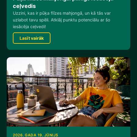
ceļvedis
Uzzini, kas ir pūķa flīzes mahjongā, un kā tās var
uzlabot tavu spēli. Atklāj punktu potenciālu ar šo
iesācēja ceļvedi!
Lasīt vairāk
2026. GADA 19. JŪNIJS