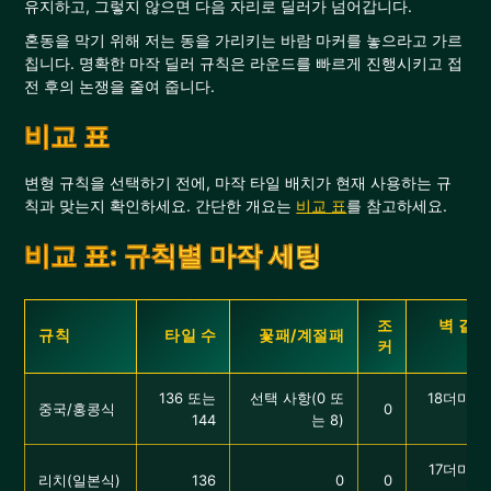
유지하고, 그렇지 않으면 다음 자리로 딜러가 넘어갑니다.
혼동을 막기 위해 저는 동을 가리키는 바람 마커를 놓으라고 가르
칩니다. 명확한 마작 딜러 규칙은 라운드를 빠르게 진행시키고 접
전 후의 논쟁을 줄여 줍니다.
비교 표
변형 규칙을 선택하기 전에, 마작 타일 배치가 현재 사용하는 규
칙과 맞는지 확인하세요. 간단한 개요는
비교 표
를 참고하세요.
비교 표: 규칙별 마작 세팅
조
벽 길이
규칙
타일 수
꽃패/계절패
커
136 또는
선택 사항(0 또
18더미 ×
중국/홍콩식
0
144
는 8)
17더미 ×
리치(일본식)
136
0
0