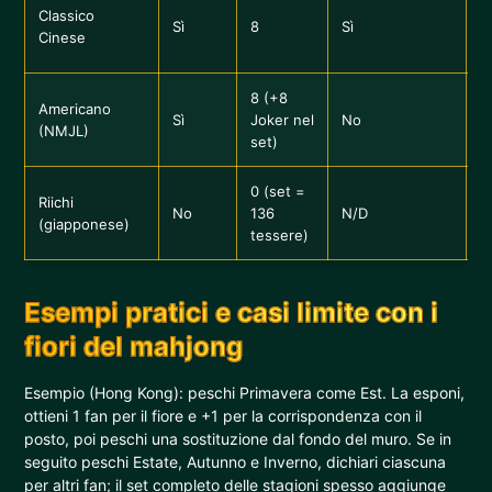
B
Classico
Sì
8
Sì
c
Cinese
s
8 (+8
N
Americano
Sì
Joker nel
No
c
(NMJL)
set)
a
0 (set =
Riichi
N
No
136
N/D
(giapponese)
s
tessere)
Esempi pratici e casi limite con i
fiori del mahjong
Esempio (Hong Kong): peschi Primavera come Est. La esponi,
ottieni 1 fan per il fiore e +1 per la corrispondenza con il
posto, poi peschi una sostituzione dal fondo del muro. Se in
seguito peschi Estate, Autunno e Inverno, dichiari ciascuna
per altri fan; il set completo delle stagioni spesso aggiunge