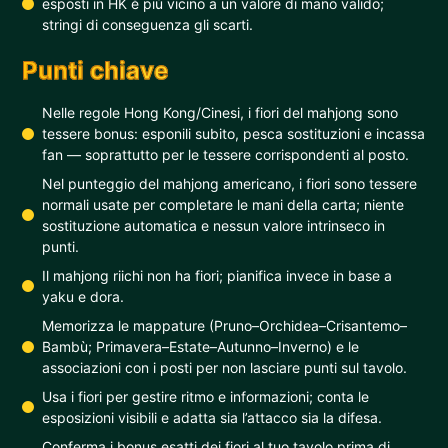
esposti in HK è più vicino a un valore di mano valido;
stringi di conseguenza gli scarti.
Punti chiave
Nelle regole Hong Kong/Cinesi, i fiori del mahjong sono
tessere bonus: esponili subito, pesca sostituzioni e incassa
fan — soprattutto per le tessere corrispondenti al posto.
Nel punteggio del mahjong americano, i fiori sono tessere
normali usate per completare le mani della carta; niente
sostituzione automatica e nessun valore intrinseco in
punti.
Il mahjong riichi non ha fiori; pianifica invece in base a
yaku e dora.
Memorizza le mappature (Pruno–Orchidea–Crisantemo–
Bambù; Primavera–Estate–Autunno–Inverno) e le
associazioni con i posti per non lasciare punti sul tavolo.
Usa i fiori per gestire ritmo e informazioni; conta le
esposizioni visibili e adatta sia l’attacco sia la difesa.
Conferma i bonus esatti dei fiori al tuo tavolo prima di