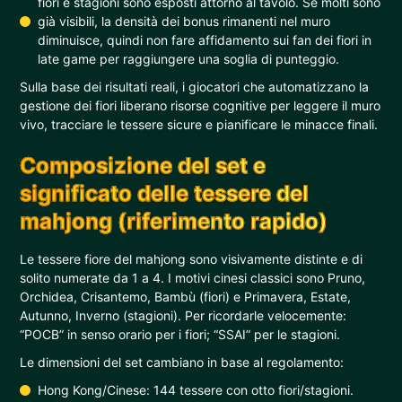
fiori e stagioni sono esposti attorno al tavolo. Se molti sono
già visibili, la densità dei bonus rimanenti nel muro
diminuisce, quindi non fare affidamento sui fan dei fiori in
late game per raggiungere una soglia di punteggio.
Sulla base dei risultati reali, i giocatori che automatizzano la
gestione dei fiori liberano risorse cognitive per leggere il muro
vivo, tracciare le tessere sicure e pianificare le minacce finali.
Composizione del set e
significato delle tessere del
mahjong (riferimento rapido)
Le tessere fiore del mahjong sono visivamente distinte e di
solito numerate da 1 a 4. I motivi cinesi classici sono Pruno,
Orchidea, Crisantemo, Bambù (fiori) e Primavera, Estate,
Autunno, Inverno (stagioni). Per ricordarle velocemente:
“POCB” in senso orario per i fiori; “SSAI” per le stagioni.
Le dimensioni del set cambiano in base al regolamento:
Hong Kong/Cinese: 144 tessere con otto fiori/stagioni.