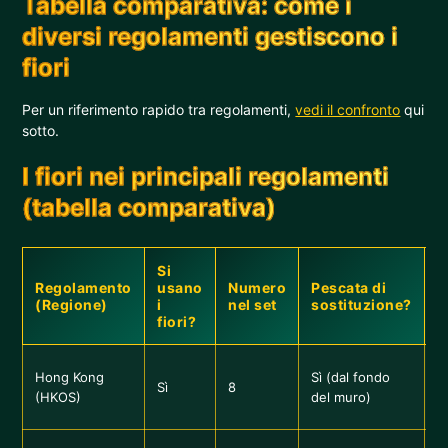
Tabella comparativa: come i
diversi regolamenti gestiscono i
fiori
Per un riferimento rapido tra regolamenti,
vedi il confronto
qui
sotto.
I fiori nei principali regolamenti
(tabella comparativa)
Si
Regolamento
usano
Numero
Pescata di
P
(Regione)
i
nel set
sostituzione?
fiori?
1
Hong Kong
Sì (dal fondo
Sì
8
f
(HKOS)
del muro)
f